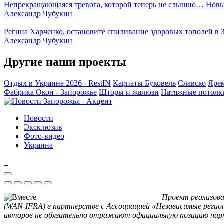
Непрекращающаяся тревога, которой теперь не слышно… Новы
Александр Чубукин
Регина Харченко, остановите спиливание здоровых тополей в 
Александр Чубукин
Другие наши проекты
Отдых в Украине 2026 - RestIN
Карпаты
Буковель
Славско
Яре
Фабрика Окон - Запорожье
Шторы и жалюзи
Натяжные потолк
Новости
Эксклюзив
Фото-видео
Украина
Проект реализова
(WAN-IFRA) в партнерстве с Ассоциацией «Независимые регио
авторов не обязательно отражают официальную позицию пар