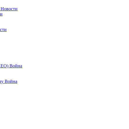
в
Новости
ти
сти
ИДЕО)
Война
ону
Война