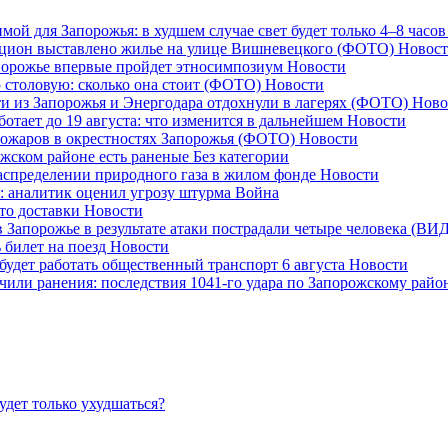
мой для Запорожья: в худшем случае свет будет только 4–8 часо
аукцион выставлено жилье на улице Вишневецкого (ФОТО)
Новос
апорожье впервые пройдет этносимпозиум
Новости
 столовую: сколько она стоит (ФОТО)
Новости
ети из Запорожья и Энергодара отдохнули в лагерях (ФОТО)
Ново
отает до 19 августа: что изменится в дальнейшем
Новости
пожаров в окрестностях Запорожья (ФОТО)
Новости
ожском районе есть раненые
Без категории
аспределении природного газа в жилом фонде
Новости
: аналитик оценил угрозу штурма
Война
сто доставки
Новости
 в Запорожье в результате атаки пострадали четыре человека (В
 билет на поезд
Новости
 будет работать общественный транспорт 6 августа
Новости
или ранения: последствия 1041-го удара по Запорожскому рай
удет только ухудшаться?