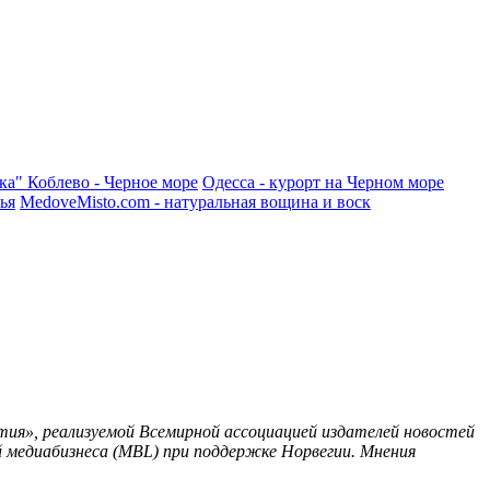
ка"
Коблево - Черное море
Одесса - курорт на Черном море
ья
MedoveMisto.com - натуральная вощина и воск
ия», реализуемой Всемирной ассоциацией издателей новостей
 медиабизнеса (MBL) при поддержке Норвегии. Мнения