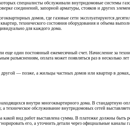
оторых специалисты обслуживали внутридомовые системы газосна
проверке соединений, запорной арматуры, стояков и других элеме
огоквартирных домов, где газовые сети эксплуатируются десятил
а квартир, технического состояния оборудования и объема выпол
ндивидуально для каждого дома.
вили еще один постоянный ежемесячный счет. Начисление за техни
ым разъяснениям, оплата может появляться раз в несколько лет
, другой — позже, а жильцы частных домов или квартир в домах,
 находящихся внутри многоквартирного дома. В стандартную опла
вку, а техническое обслуживание внутридомовых сетей выставляе
за какой вид работ выставлена сумма. В платежке должны быть р
игнорировать его, а уточнить детали через официальные каналы