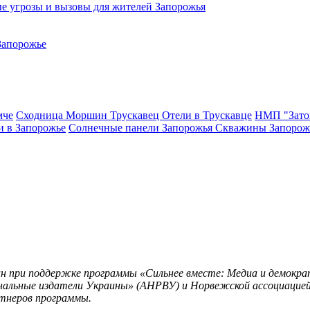
е угрозы и вызовы для жителей Запорожья
Запорожье
мче
Сходница
Моршин
Трускавец
Отели в Трускавце
НМП "Зато
и в Запорожье
Солнечные панели Запорожья
Скважины Запорож
н при поддержке программы «Сильнее вместе: Медиа и демократ
нальные издатели Украины» (АНРВУ) и Норвежской ассоциацией
тнеров программы.