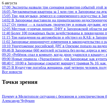
6 августа
17:00
Эксперты назвали три сценария развития событий этой зи
16:05
Двухкомнатная квартира за 1 млн грн: в Запорожье на 
15:05
Три дня музыки, ремесел и современного искусства: в З
14:02
В Запорожье выставили на приватизацию недостроенную
13:27
От тревог — к палаткам, творчеству и новым друзьям: д
12:05
Местная «горячая линия» ПФУ в Запорожской области раб
11:40
Более 100 пожарных были задействованы в ликвидации 
11:15
Три нападения на автомобили и обстрел из КАБ: в Запор
11:02
Запорожье инициирует изменения в законодательство о р
10:10
Уничтожение российской ДРГ в Орехове попало на видео
09:46
В Запорожье 660 жителей остались без воды: адреса и ме
09:20
«Ребёнок спал в комнате, когда дрон ударился о крышу»:
09:00
Новые правила «Укрзалізниці» для Запорожья: как купить
08:40
С 10:00 в Запорожье сократят маршрут трамвая № 16: как
08:25
В Кушугуме погибла женщина, ещё четверо человек получ
Все новости
Точки зрения
Почему в Мелитополе ситуация с бензином и электричеством б
Александр Чубукин