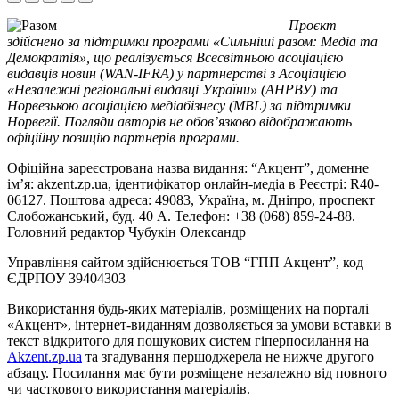
Проєкт
здійснено за підтримки програми «Сильніші разом: Медіа та
Демократія», що реалізується Всесвітньою асоціацією
видавців новин (WAN-IFRA) у партнерстві з Асоціацією
«Незалежні регіональні видавці України» (АНРВУ) та
Норвезькою асоціацією медіабізнесу (MBL) за підтримки
Норвегії. Погляди авторів не обов’язково відображають
офіційну позицію партнерів програми.
Офіційна зареєстрована назва видання: “Акцент”, доменне
ім’я: akzent.zp.ua, ідентифікатор онлайн-медіа в Реєстрі: R40-
06127. Поштова адреса: 49083, Україна, м. Дніпро, проспект
Слобожанський, буд. 40 А. Телефон: +38 (068) 859-24-88.
Головний редактор Чубукін Олександр
Управління сайтом здійснюється ТОВ “ГПП Акцент”, код
ЄДРПОУ 39404303
Використання будь-яких матеріалів, розміщених на порталі
«Акцент», інтернет-виданням дозволяється за умови вставки в
текст відкритого для пошукових систем гіперпосилання на
Akzent.zp.ua
та згадування першоджерела не нижче другого
абзацу. Посилання має бути розміщене незалежно від повного
чи часткового використання матеріалів.