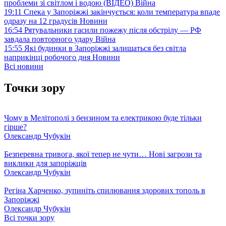
проблеми зі світлом і водою (ВІДЕО)
Війна
19:11
Спека у Запоріжжі закінчується: коли температура впаде
одразу на 12 градусів
Новини
16:54
Рятувальники гасили пожежу після обстрілу — РФ
завдала повторного удару
Війна
15:55
Які будинки в Запоріжжі залишаться без світла
наприкінці робочого дня
Новини
Всі новини
Точки зору
Чому в Мелітополі з бензином та електрикою буде тільки
гірше?
Олександр Чубукін
Безперевна тривога, якої тепер не чути… Нові загрози та
виклики для запоріжців
Олександр Чубукін
Регіна Харченко, зупиніть спилювання здорових тополь в
Запоріжжі
Олександр Чубукін
Всі точки зору