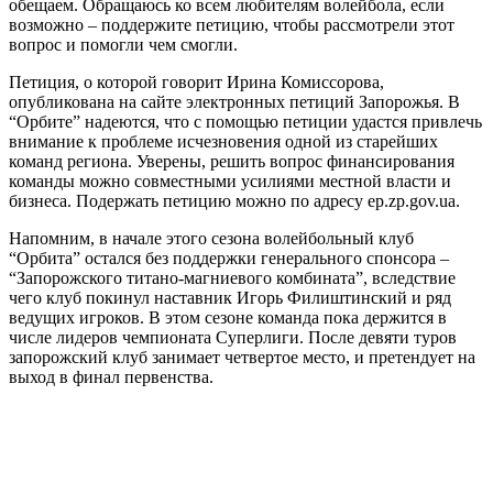
обещаем. Обращаюсь ко всем любителям волейбола, если
возможно – поддержите петицию, чтобы рассмотрели этот
вопрос и помогли чем смогли.
Петиция, о которой говорит Ирина Комиссорова,
опубликована на сайте электронных петиций Запорожья. В
“Орбите” надеются, что с помощью петиции удастся привлечь
внимание к проблеме исчезновения одной из старейших
команд региона. Уверены, решить вопрос финансирования
команды можно совместными усилиями местной власти и
бизнеса. Подержать петицию можно по адресу ep.zp.gov.ua.
Напомним, в начале этого сезона волейбольный клуб
“Орбита” остался без поддержки генерального спонсора –
“Запорожского титано-магниевого комбината”, вследствие
чего клуб покинул наставник Игорь Филиштинский и ряд
ведущих игроков. В этом сезоне команда пока держится в
числе лидеров чемпионата Суперлиги. После девяти туров
запорожский клуб занимает четвертое место, и претендует на
выход в финал первенства.