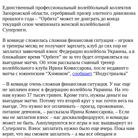
Единственный профессиональный волейбольный коллектив
Запорожской области, серебряный призер элитного дивизиона
прошлого года – “Орбита” может не доиграть до конца
текущий сезон чемпионата женской волейбольной
Суперлиги.
В команде сложилась сложная финансовая ситуация – игроки
и тренеры месяц не получают зарплату, клуб до сих пор не
заплатил заявочный взнос Федерации волейбола Украины, а в
ближайшее время “Орбите” не за что будет отправляться на
выездные матчи. Об этом рассказала главный тренер
волейбольного клуба Ирина Комиссарова, после недавнего
матча с южненским “Химиком”,
сообщает
“Индустриалка”
– В команде очень сложная финансовая ситуация. У нас еще
не заплачен взнос в федерацию волейбола Украины. На это
нам нужно 37 тысяч гривен. Кроме того, нужны деньги на
выездные матчи. Потому что второй круг у нас почти весь на
выезде. Это нужно все оплачивать – проезд, проживание,
питание девчонок, – рассказала Ирина Комиссарова, – Если
мы не заплатим взнос – нас дисквалифицируют, и команды
может не быть. Аннулируются все игры и нас вышвырнут из
Суперлиги. Взнос заплатить нужно было еще вчера. Пока нам
верят, что мы сможем заплатить – а мы все обещаем и