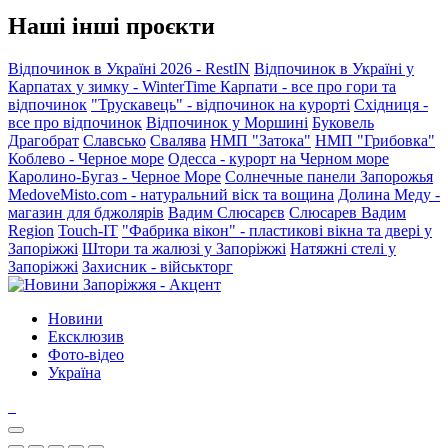
Наші інші проєкти
Відпочинок в Україні 2026 - RestIN
Відпочинок в Україні у
Карпатах у зимку - WinterTime
Карпати - все про гори та
відпочинок
"Трускавець" - відпочинок на курорті
Східниця -
все про відпочинок
Відпочинок у Моршині
Буковель
Драгобрат
Славсько
Свалява
НМП "Затока"
НМП "Грибовка"
Коблево - Черное море
Одесса - курорт на Черном море
Каролино-Бугаз - Черное Море
Солнечные панели Запорожья
MedoveMisto.com - натуральний віск та вощина
Долина Меду -
магазин для бджолярів
Вадим Слюсарєв
Слюсарев Вадим
Region
Touch-IT
"Фабрика вікон" - пластикові вікна та двері у
Запоріжжі
Штори та жалюзі у Запоріжжі
Натяжні стелі у
Запоріжжі
Захисник - військторг
Новини
Ексклюзив
Фото-відео
Україна