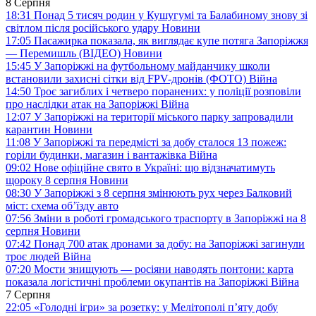
8 Серпня
18:31
Понад 5 тисяч родин у Кушугумі та Балабиному знову зі
світлом після російського удару
Новини
17:05
Пасажирка показала, як виглядає купе потяга Запоріжжя
— Перемишль (ВІДЕО)
Новини
15:45
У Запоріжжі на футбольному майданчику школи
встановили захисні сітки від FPV-дронів (ФОТО)
Війна
14:50
Троє загиблих і четверо поранених: у поліції розповіли
про наслідки атак на Запоріжжі
Війна
12:07
У Запоріжжі на території міського парку запровадили
карантин
Новини
11:08
У Запоріжжі та передмісті за добу сталося 13 пожеж:
горіли будинки, магазин і вантажівка
Війна
09:02
Нове офіційне свято в Україні: що відзначатимуть
щороку 8 серпня
Новини
08:30
У Запоріжжі з 8 серпня змінюють рух через Балковий
міст: схема об’їзду
авто
07:56
Зміни в роботі громадського траспорту в Запоріжжі на 8
серпня
Новини
07:42
Понад 700 атак дронами за добу: на Запоріжжі загинули
троє людей
Війна
07:20
Мости знищують — росіяни наводять понтони: карта
показала логістичні проблеми окупантів на Запоріжжі
Війна
7 Серпня
22:05
«Голодні ігри» за розетку: у Мелітополі п’яту добу