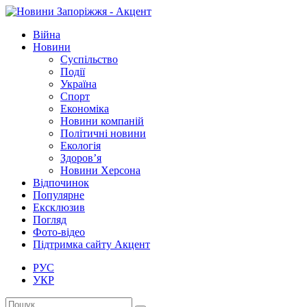
Війна
Новини
Суспільство
Події
Україна
Спорт
Економіка
Новини компаній
Політичні новини
Екологія
Здоров’я
Новини Херсона
Відпочинок
Популярне
Ексклюзив
Погляд
Фото-відео
Підтримка сайту Акцент
РУС
УКР