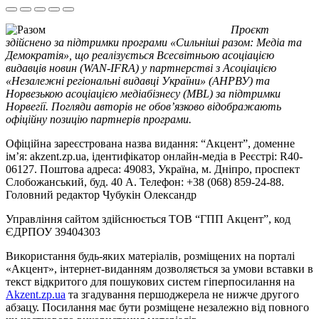
Проєкт
здійснено за підтримки програми «Сильніші разом: Медіа та
Демократія», що реалізується Всесвітньою асоціацією
видавців новин (WAN-IFRA) у партнерстві з Асоціацією
«Незалежні регіональні видавці України» (АНРВУ) та
Норвезькою асоціацією медіабізнесу (MBL) за підтримки
Норвегії. Погляди авторів не обов’язково відображають
офіційну позицію партнерів програми.
Офіційна зареєстрована назва видання: “Акцент”, доменне
ім’я: akzent.zp.ua, ідентифікатор онлайн-медіа в Реєстрі: R40-
06127. Поштова адреса: 49083, Україна, м. Дніпро, проспект
Слобожанський, буд. 40 А. Телефон: +38 (068) 859-24-88.
Головний редактор Чубукін Олександр
Управління сайтом здійснюється ТОВ “ГПП Акцент”, код
ЄДРПОУ 39404303
Використання будь-яких матеріалів, розміщених на порталі
«Акцент», інтернет-виданням дозволяється за умови вставки в
текст відкритого для пошукових систем гіперпосилання на
Akzent.zp.ua
та згадування першоджерела не нижче другого
абзацу. Посилання має бути розміщене незалежно від повного