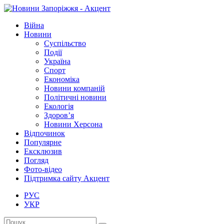
Війна
Новини
Суспільство
Події
Україна
Спорт
Економіка
Новини компаній
Політичні новини
Екологія
Здоров’я
Новини Херсона
Відпочинок
Популярне
Ексклюзив
Погляд
Фото-відео
Підтримка сайту Акцент
РУС
УКР