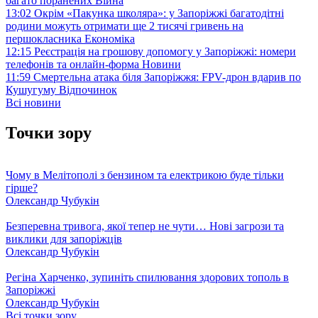
багато поранених
Війна
13:02
Окрім «Пакунка школяра»: у Запоріжжі багатодітні
родини можуть отримати ще 2 тисячі гривень на
першокласника
Економіка
12:15
Реєстрація на грошову допомогу у Запоріжжі: номери
телефонів та онлайн-форма
Новини
11:59
Смертельна атака біля Запоріжжя: FPV-дрон вдарив по
Кушугуму
Відпочинок
Всі новини
Точки зору
Чому в Мелітополі з бензином та електрикою буде тільки
гірше?
Олександр Чубукін
Безперевна тривога, якої тепер не чути… Нові загрози та
виклики для запоріжців
Олександр Чубукін
Регіна Харченко, зупиніть спилювання здорових тополь в
Запоріжжі
Олександр Чубукін
Всі точки зору