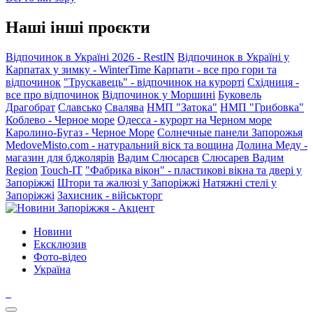
Наші інші проєкти
Відпочинок в Україні 2026 - RestIN
Відпочинок в Україні у
Карпатах у зимку - WinterTime
Карпати - все про гори та
відпочинок
"Трускавець" - відпочинок на курорті
Східниця -
все про відпочинок
Відпочинок у Моршині
Буковель
Драгобрат
Славсько
Свалява
НМП "Затока"
НМП "Грибовка"
Коблево - Черное море
Одесса - курорт на Черном море
Каролино-Бугаз - Черное Море
Солнечные панели Запорожья
MedoveMisto.com - натуральний віск та вощина
Долина Меду -
магазин для бджолярів
Вадим Слюсарєв
Слюсарев Вадим
Region
Touch-IT
"Фабрика вікон" - пластикові вікна та двері у
Запоріжжі
Штори та жалюзі у Запоріжжі
Натяжні стелі у
Запоріжжі
Захисник - військторг
Новини
Ексклюзив
Фото-відео
Україна