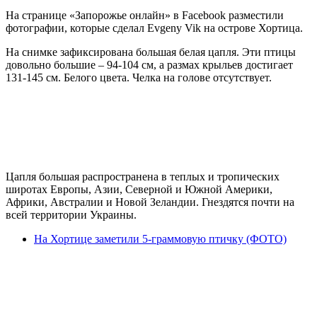
На странице «Запорожье онлайн» в Facebook разместили
фотографии, которые сделал Evgeny Vik на острове Хортица.
На снимке зафиксирована большая белая цапля. Эти птицы
довольно большие – 94-104 см, а размах крыльев достигает
131-145 см. Белого цвета. Челка на голове отсутствует.
Цапля большая распространена в теплых и тропических
широтах Европы, Азии, Северной и Южной Америки,
Африки, Австралии и Новой Зеландии. Гнездятся почти на
всей территории Украины.
На Хортице заметили 5-граммовую птичку (ФОТО)