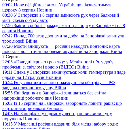
09:02
Нове офіційне свято в Україні: що відзначатимуть
щороку 8 серпня
Новини
08:30
У Запоріжжі з 8 серпня змінюють рух через Балковий
міст: схема об’їзду
авто
07:56
Зміни в роботі громадського траспорту в Запоріжжі на 8
серпня
Новини
07:42
Понад 700 атак дронами за добу: на Запоріжжі загинули
троє людей
Війна
07:20
Мости знищують — росіяни наводять понтони: карта
показала логістичні проблеми окупантів на Запоріжжі
Війна
7 Серпня
22:05
«Голодні ігри» за розетку: у Мелітополі п’яту добу
проблеми зі світлом і водою (ВІДЕО)
Війна
19:11
Спека у Запоріжжі закінчується: коли температура впаде
одразу на 12 градусів
Новини
16:54
Рятувальники гасили пожежу після обстрілу — РФ
завдала повторного удару
Війна
15:55
Які будинки в Запоріжжі залишаться без світла
наприкінці робочого дня
Новини
15:02
Із 15 серпня на Запоріжжі заборонять ловити раків: що
варто знати рибалкам
Екологія
14:03
На Запоріжжі у відомому ресторані виявили купу
порушень
Новини
13:15
У Марганці росіяни вдарили біля місця набору води: