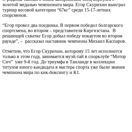
золотой медалью чемпионата мира. Егор Скурихин выиграл
турнир весовой категории “67кг” среди 15-17-летних
спорсменов.
“Егор провел два поединка. В первом победил болгарского
спортсмена, во втором – представителя Киргизстана. В
решающей схватке Егор добыл победу нокаутом во втором
раунде”, – рассказал наставник чемпиона Михаил Каспаров.
Отметим, что Егор Скурихин, которому 15 лет исполнится
только в этом году, занимается муэй-тай в спорклубе “Мотор
Сич” уже 9-й год. До триумфа в Таиланде в коллекции
титулов юного кандидата в мастера спорта уже были звания
чемпиона мира по кик-боксингу и К1.