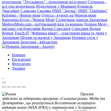
відпочинок
"Трускавець" - відпочинок на курорті
Східниця -
все про відпочинок
Відпочинок у Моршині
Буковель
Драгобрат
Славсько
Свалява
НМП "Затока"
НМП "Грибовка"
Коблево - Черное море
Одесса - курорт на Черном море
Каролино-Бугаз - Черное Море
Солнечные панели Запорожья
MedoveMisto.com - натуральний віск та вощина
Долина Меду -
магазин для бджолярів
Вадим Слюсарєв
Слюсарев Вадим
Region
Touch-IT
"Фабрика вікон" - пластикові вікна та двері у
Запоріжжі
Штори та жалюзі у Запоріжжі
Натяжні стелі у
Запоріжжі
Захисник - військторг
Новини
Ексклюзив
Фото-відео
Україна
Проєкт
здійснено за підтримки програми «Сильніші разом: Медіа та
Демократія», що реалізується Всесвітньою асоціацією
видавців новин (WAN-IFRA) у партнерстві з Асоціацією