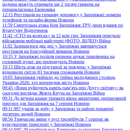
родини можуть отримати ще 2 тисячі гривень на
першокласника
Економіка
12:15
Реєстрація на грошову допомогу у Запоріжжі: номери
телефонів та онлайн-форма
Новини
11:59
Смертельна атака біля Запоріжжя: FPV-дрон вдарив по
Кушугуму
Відпочинок
11:42
«СТО на колесах» за 12 млн грн: Запоріжжя передало
військовим мобільні майстерні (ФОТО, ВІДЕО)
Війна
11:02
Залишилося два дні: у Запоріжжі завершується
реєстрація на благодійний ярмарок
Новини
10:35
У Запоріжжі поліція охорони шукає працівника на
головний пульт: що пропонують
Новини
10:15
Шість атак на підстанції за тиждень: у Запоріжжі
відновили світло 83 тисячам споживачів
Новини
10:05
Запоріжжя увійшло до трійки молодіжних столиць
України-2026: хто випередив місто
Новини
09:45
«Вони руйнують навіть пам’ять про Другу світову»: як
сьогодні виглядає Жовта Круча на Запоріжжі
Війна
09:31
До вечора краще тримати вікна закритими: неприємний
прогноз для Запоріжжя на 7 серпня
Новини
09:11
997 ударів за добу: у Запоріжжі та районі поранені
десятеро людей
Новини
08:56
Тимчасові зміни у русі тролейбусів 7 серпня: як
курсуватиме транспорт у Запоріжжі
Новини
08:44
МіГ-29 пройшов над Хортицею та мостами Запоріжжя