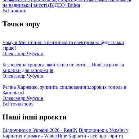
на наднизькій висоті (ВІДЕО)
Війна
Всі новини
Точки зору
Чому в Мелітополі з бензином та електрикою буде тільки
гірше?
Олександр Чубукін
Безперевна тривога, якої тепер не чути… Нові загрози та
виклики для запоріжців
Олександр Чубукін
Регіна Харченко, зупиніть спилювання здорових тополь в
Запоріжжі
Олександр Чубукін
Всі точки зору
Наші інші проєкти
Відпочинок в Україні 2026 - RestIN
Відпочинок в Україні у
Карпатах у зимку - WinterTime
Карпати - все про гори та