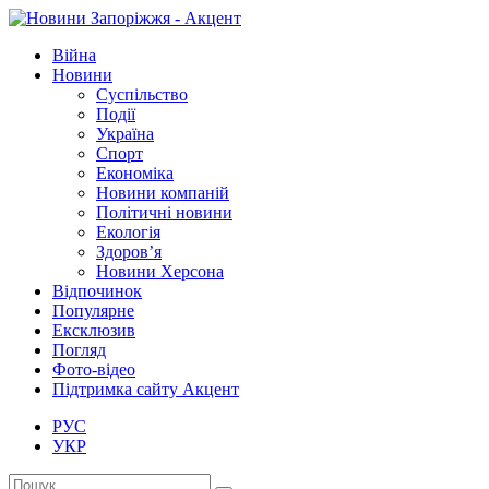
Війна
Новини
Суспільство
Події
Україна
Спорт
Економіка
Новини компаній
Політичні новини
Екологія
Здоров’я
Новини Херсона
Відпочинок
Популярне
Ексклюзив
Погляд
Фото-відео
Підтримка сайту Акцент
РУС
УКР