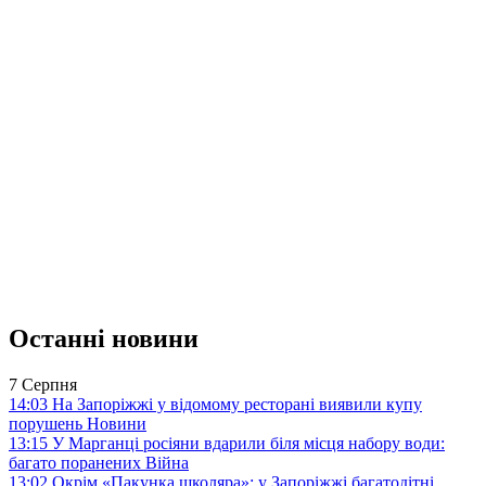
Останні новини
7 Серпня
14:03
На Запоріжжі у відомому ресторані виявили купу
порушень
Новини
13:15
У Марганці росіяни вдарили біля місця набору води:
багато поранених
Війна
13:02
Окрім «Пакунка школяра»: у Запоріжжі багатодітні