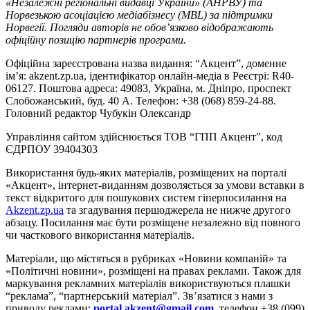
«Незалежні регіональні видавці України» (АНРВУ) та
Норвезькою асоціацією медіабізнесу (MBL) за підтримки
Норвегії. Погляди авторів не обов’язково відображають
офіційну позицію партнерів програми.
Офіційна зареєстрована назва видання: “Акцент”, доменне
ім’я: akzent.zp.ua, ідентифікатор онлайн-медіа в Реєстрі: R40-
06127. Поштова адреса: 49083, Україна, м. Дніпро, проспект
Слобожанський, буд. 40 А. Телефон: +38 (068) 859-24-88.
Головний редактор Чубукін Олександр
Управління сайтом здійснюється ТОВ “ГПП Акцент”, код
ЄДРПОУ 39404303
Використання будь-яких матеріалів, розміщених на порталі
«Акцент», інтернет-виданням дозволяється за умови вставки в
текст відкритого для пошукових систем гіперпосилання на
Akzent.zp.ua
та згадування першоджерела не нижче другого
абзацу. Посилання має бути розміщене незалежно від повного
чи часткового використання матеріалів.
Матеріали, що містяться в рубриках «Новини компаній» та
«Політичні новини», розміщені на правах реклами. Також для
маркування рекламних матеріалів використвуються плашки
“реклама”, “партнерський матеріал”. Зв’язатися з нами з
приводу реклами:
portal.akzent@gmail.com
, телефон +38 (099)