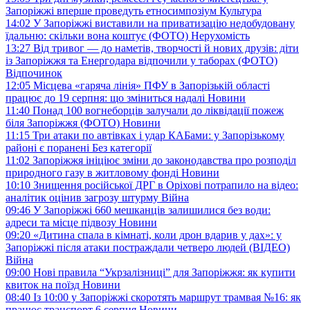
Запоріжжі вперше проведуть етносимпозіум
Культура
14:02
У Запоріжжі виставили на приватизацію недобудовану
їдальню: скільки вона коштує (ФОТО)
Нерухомість
13:27
Від тривог — до наметів, творчості й нових друзів: діти
із Запоріжжя та Енергодара відпочили у таборах (ФОТО)
Відпочинок
12:05
Місцева «гаряча лінія» ПФУ в Запорізькій області
працює до 19 серпня: що зміниться надалі
Новини
11:40
Понад 100 вогнеборців залучали до ліквідації пожеж
біля Запоріжжя (ФОТО)
Новини
11:15
Три атаки по автівках і удар КАБами: у Запорізькому
районі є поранені
Без категорії
11:02
Запоріжжя ініціює зміни до законодавства про розподіл
природного газу в житловому фонді
Новини
10:10
Знищення російської ДРГ в Оріхові потрапило на відео:
аналітик оцінив загрозу штурму
Війна
09:46
У Запоріжжі 660 мешканців залишилися без води:
адреси та місце підвозу
Новини
09:20
«Дитина спала в кімнаті, коли дрон вдарив у дах»: у
Запоріжжі після атаки постраждали четверо людей (ВІДЕО)
Війна
09:00
Нові правила “Укрзалізниці” для Запоріжжя: як купити
квиток на поїзд
Новини
08:40
Із 10:00 у Запоріжжі скоротять маршрут трамвая №16: як
працює транспорт 6 серпня
Новини