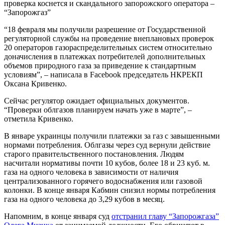
проверка коснется и скандального запорожского оператора –
“Запорожгаз”
“18 февраля мы получили разрешение от Государственной
регуляторной службы на проведение внеплановых проверок
20 операторов газораспределительных систем относительно
доначисления в платежках потребителей дополнительных
объемов природного газа за приведение к стандартным
условиям”, – написала в Facebook председатель НКРЕКП
Оксана Кривенко.
Сейчас регулятор ожидает официальных документов.
“Проверки облгазов планируем начать уже в марте”, –
отметила Кривенко.
В январе украинцы получили платежки за газ с завышенными
нормами потребления. Облгазы через суд вернули действие
старого правительственного постановления. Людям
насчитали нормативы почти 10 кубов, более 18 и 23 куб. м.
газа на одного человека в зависимости от наличия
централизованного горячего водоснабжения или газовой
колонки. В конце января Кабмин снизил нормы потребления
газа на одного человека до 3,29 кубов в месяц.
Напомним, в конце января суд
отстранил главу “Запорожгаза”