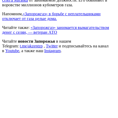
Олега Мизика
от занимаемой должности. Его обвиняют в
воровстве миллионов кубометров газа.
Напомним,
«Запорожгаз» в борьбе с неплательщиками
отключает от газа целые дома.
Читайте также:
«Запорожгаз» занимается вымагательством
денег с селян, — ветеран АТО
Читайте
новости Запорожья
в нашем
Telegram:
t.me/akzentzp
,
Twitter
и подписывайтесь на канал
в
Youtube
, а также наш
Instagram
.