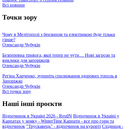
Всі новини
Точки зору
Чому в Мелітополі з бензином та електрикою буде тільки
гірше?
Олександр Чубукін
Безперевна тривога, якої тепер не чути… Нові загрози та
виклики для запоріжців
Олександр Чубукін
Регіна Харченко, зупиніть спилювання здорових тополь в
Запоріжжі
Олександр Чубукін
Всі точки зору
Наші інші проєкти
Відпочинок в Україні 2026 - RestIN
Відпочинок в Україні у
Карпатах у зимку - WinterTime
Карпати - все про гори та
відпочинок
"Трускавець" - відпочинок на курорті
Східниця -