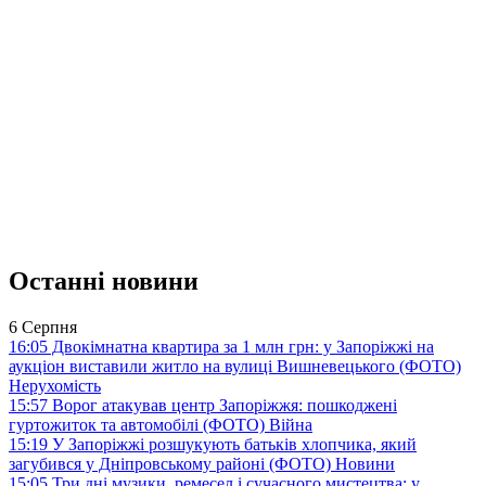
Останні новини
6 Серпня
16:05
Двокімнатна квартира за 1 млн грн: у Запоріжжі на
аукціон виставили житло на вулиці Вишневецького (ФОТО)
Нерухомість
15:57
Ворог атакував центр Запоріжжя: пошкоджені
гуртожиток та автомобілі (ФОТО)
Війна
15:19
У Запоріжжі розшукують батьків хлопчика, який
загубився у Дніпровському районі (ФОТО)
Новини
15:05
Три дні музики, ремесел і сучасного мистецтва: у