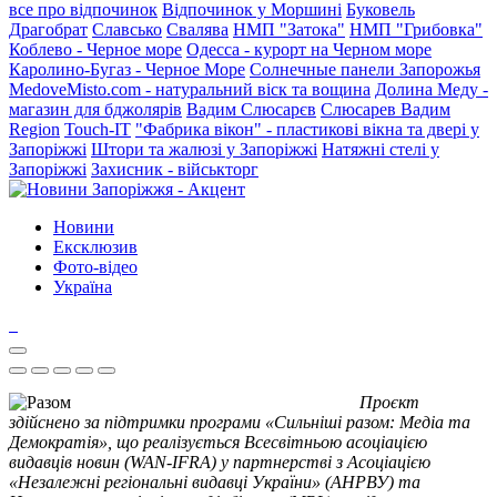
все про відпочинок
Відпочинок у Моршині
Буковель
Драгобрат
Славсько
Свалява
НМП "Затока"
НМП "Грибовка"
Коблево - Черное море
Одесса - курорт на Черном море
Каролино-Бугаз - Черное Море
Солнечные панели Запорожья
MedoveMisto.com - натуральний віск та вощина
Долина Меду -
магазин для бджолярів
Вадим Слюсарєв
Слюсарев Вадим
Region
Touch-IT
"Фабрика вікон" - пластикові вікна та двері у
Запоріжжі
Штори та жалюзі у Запоріжжі
Натяжні стелі у
Запоріжжі
Захисник - військторг
Новини
Ексклюзив
Фото-відео
Україна
Проєкт
здійснено за підтримки програми «Сильніші разом: Медіа та
Демократія», що реалізується Всесвітньою асоціацією
видавців новин (WAN-IFRA) у партнерстві з Асоціацією
«Незалежні регіональні видавці України» (АНРВУ) та