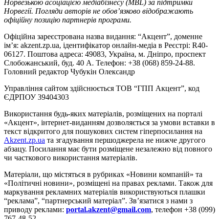
Норвезькою асоціацією медіабізнесу (MBL) за підтримки
Норвегії. Погляди авторів не обов’язково відображають
офіційну позицію партнерів програми.
Офіційна зареєстрована назва видання: “Акцент”, доменне
ім’я: akzent.zp.ua, ідентифікатор онлайн-медіа в Реєстрі: R40-
06127. Поштова адреса: 49083, Україна, м. Дніпро, проспект
Слобожанський, буд. 40 А. Телефон: +38 (068) 859-24-88.
Головний редактор Чубукін Олександр
Управління сайтом здійснюється ТОВ “ГПП Акцент”, код
ЄДРПОУ 39404303
Використання будь-яких матеріалів, розміщених на порталі
«Акцент», інтернет-виданням дозволяється за умови вставки в
текст відкритого для пошукових систем гіперпосилання на
Akzent.zp.ua
та згадування першоджерела не нижче другого
абзацу. Посилання має бути розміщене незалежно від повного
чи часткового використання матеріалів.
Матеріали, що містяться в рубриках «Новини компаній» та
«Політичні новини», розміщені на правах реклами. Також для
маркування рекламних матеріалів використвуються плашки
“реклама”, “партнерський матеріал”. Зв’язатися з нами з
приводу реклами:
portal.akzent@gmail.com
, телефон +38 (099)
767-48-52