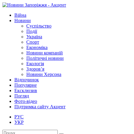
Війна
Новини
Суспільство
Події
Україна
Спорт
Економіка
Новини компаній
Політичні новини
Екологія
Здоров’я
Новини Херсона
Відпочинок
Популярне
Ексклюзив
Погляд
Фото-відео
Підтримка сайту Акцент
РУС
УКР