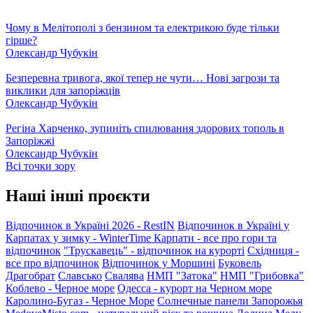
Чому в Мелітополі з бензином та електрикою буде тільки
гірше?
Олександр Чубукін
Безперевна тривога, якої тепер не чути… Нові загрози та
виклики для запоріжців
Олександр Чубукін
Регіна Харченко, зупиніть спилювання здорових тополь в
Запоріжжі
Олександр Чубукін
Всі точки зору
Наші інші проєкти
Відпочинок в Україні 2026 - RestIN
Відпочинок в Україні у
Карпатах у зимку - WinterTime
Карпати - все про гори та
відпочинок
"Трускавець" - відпочинок на курорті
Східниця -
все про відпочинок
Відпочинок у Моршині
Буковель
Драгобрат
Славсько
Свалява
НМП "Затока"
НМП "Грибовка"
Коблево - Черное море
Одесса - курорт на Черном море
Каролино-Бугаз - Черное Море
Солнечные панели Запорожья