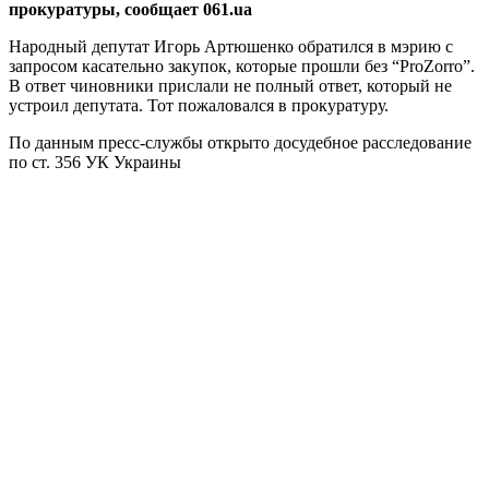
прокуратуры, сообщает 061.ua
Народный депутат Игорь Артюшенко обратился в мэрию с
запросом касательно закупок, которые прошли без “ProZorro”.
В ответ чиновники прислали не полный ответ, который не
устроил депутата. Тот пожаловался в прокуратуру.
По данным пресс-службы открыто досудебное расследование
по ст. 356 УК Украины