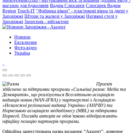
MedoveMisto.com - натуральний віск та вощина
Долина Меду -
магазин для бджолярів
Вадим Слюсарєв
Слюсарев Вадим
Region
Touch-IT
"Фабрика вікон" - пластикові вікна та двері у
Запоріжжі
Штори та жалюзі у Запоріжжі
Натяжні стелі у
Запоріжжі
Захисник - військторг
Новини
Ексклюзив
Фото-відео
Україна
Проєкт
здійснено за підтримки програми «Сильніші разом: Медіа та
Демократія», що реалізується Всесвітньою асоціацією
видавців новин (WAN-IFRA) у партнерстві з Асоціацією
«Незалежні регіональні видавці України» (АНРВУ) та
Норвезькою асоціацією медіабізнесу (MBL) за підтримки
Норвегії. Погляди авторів не обов’язково відображають
офіційну позицію партнерів програми.
Офіційна зареєстрована назва видання: “Акцент”, доменне