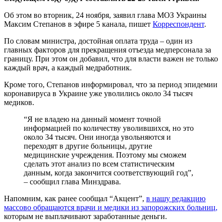
Об этом во вторник, 24 ноября, заявил глава МОЗ Украины
Максим Степанов в эфире 5 канала, пишет
Корреспондент
.
По словам министра, достойная оплата труда – один из
главных факторов для прекращения отъезда медперсонала за
границу. При этом он добавил, что для власти важен не только
каждый врач, а каждый медработник.
Кроме того, Степанов информировал, что за период эпидемии
коронавируса в Украине уже уволились около 34 тысяч
медиков.
“Я не владею на данный момент точной
информацией по количеству уволившихся, но это
около 34 тысяч. Они иногда увольняются и
переходят в другие больницы, другие
медицинские учреждения. Поэтому мы сможем
сделать этот анализ по всем статистическим
данным, когда закончится соответствующий год”,
– сообщил глава Минздрава.
Напомним, как ранее сообщал “Акцент”,
в нашу редакцию
массово обращаются врачи и медики из запорожских больниц,
которым не выплачивают заработанные деньги.