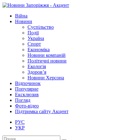
Війна
Новини
Суспільство
Події
Україна
Спорт
Економіка
Новини компаній
Політичні новини
Екологія
Здоров’я
Новини Херсона
Відпочинок
Популярне
Ексклюзив
Погляд
Фото-відео
Підтримка сайту Акцент
РУС
УКР