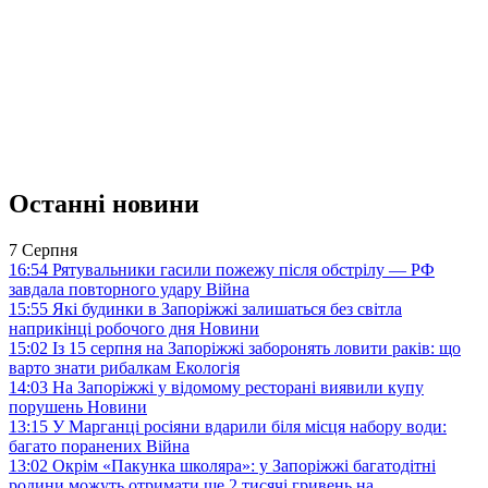
Останні новини
7 Серпня
16:54
Рятувальники гасили пожежу після обстрілу — РФ
завдала повторного удару
Війна
15:55
Які будинки в Запоріжжі залишаться без світла
наприкінці робочого дня
Новини
15:02
Із 15 серпня на Запоріжжі заборонять ловити раків: що
варто знати рибалкам
Екологія
14:03
На Запоріжжі у відомому ресторані виявили купу
порушень
Новини
13:15
У Марганці росіяни вдарили біля місця набору води:
багато поранених
Війна
13:02
Окрім «Пакунка школяра»: у Запоріжжі багатодітні
родини можуть отримати ще 2 тисячі гривень на