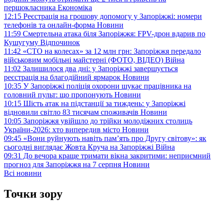
першокласника
Економіка
12:15
Реєстрація на грошову допомогу у Запоріжжі: номери
телефонів та онлайн-форма
Новини
11:59
Смертельна атака біля Запоріжжя: FPV-дрон вдарив по
Кушугуму
Відпочинок
11:42
«СТО на колесах» за 12 млн грн: Запоріжжя передало
військовим мобільні майстерні (ФОТО, ВІДЕО)
Війна
11:02
Залишилося два дні: у Запоріжжі завершується
реєстрація на благодійний ярмарок
Новини
10:35
У Запоріжжі поліція охорони шукає працівника на
головний пульт: що пропонують
Новини
10:15
Шість атак на підстанції за тиждень: у Запоріжжі
відновили світло 83 тисячам споживачів
Новини
10:05
Запоріжжя увійшло до трійки молодіжних столиць
України-2026: хто випередив місто
Новини
09:45
«Вони руйнують навіть пам’ять про Другу світову»: як
сьогодні виглядає Жовта Круча на Запоріжжі
Війна
09:31
До вечора краще тримати вікна закритими: неприємний
прогноз для Запоріжжя на 7 серпня
Новини
Всі новини
Точки зору