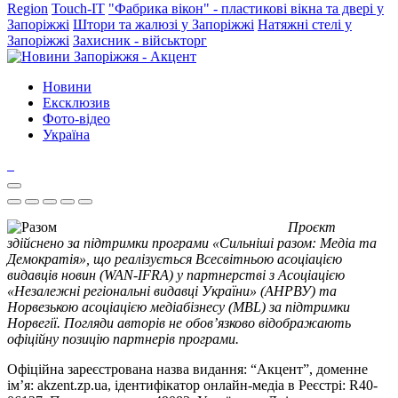
Region
Touch-IT
"Фабрика вікон" - пластикові вікна та двері у
Запоріжжі
Штори та жалюзі у Запоріжжі
Натяжні стелі у
Запоріжжі
Захисник - військторг
Новини
Ексклюзив
Фото-відео
Україна
Проєкт
здійснено за підтримки програми «Сильніші разом: Медіа та
Демократія», що реалізується Всесвітньою асоціацією
видавців новин (WAN-IFRA) у партнерстві з Асоціацією
«Незалежні регіональні видавці України» (АНРВУ) та
Норвезькою асоціацією медіабізнесу (MBL) за підтримки
Норвегії. Погляди авторів не обов’язково відображають
офіційну позицію партнерів програми.
Офіційна зареєстрована назва видання: “Акцент”, доменне
ім’я: akzent.zp.ua, ідентифікатор онлайн-медіа в Реєстрі: R40-