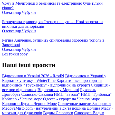
Чому в Мелітополі з бензином та електрикою буде тільки
гірше?
Олександр Чубукін
Безперевна тривога, якої тепер не чути… Нові загрози та
виклики для запоріжців
Олександр Чубукін
Регіна Харченко, зупиніть спилювання здорових тополь в
Запоріжжі
Олександр Чубукін
Всі точки зору
Наші інші проєкти
Відпочинок в Україні 2026 - RestIN
Відпочинок в Україні у
Карпатах у зимку - WinterTime
Карпати - все про гори та
відпочинок
"Трускавець" - відпочинок на курорті
Східниця -
все про відпочинок
Відпочинок у Моршині
Буковель
Драгобрат
Славсько
Свалява
НМП "Затока"
НМП "Грибовка"
Коблево - Черное море
Одесса - курорт на Черном море
Каролино-Бугаз - Черное Море
Солнечные панели Запорожья
MedoveMisto.com - натуральний віск та вощина
Долина Меду -
магазин для бджолярів
Вадим Слюсарєв
Слюсарев Вадим