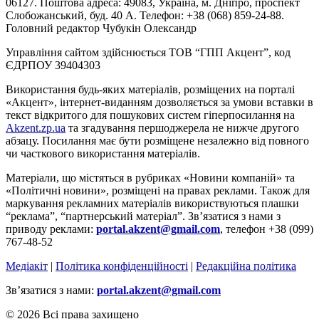
06127. Поштова адреса: 49083, Україна, м. Дніпро, проспект
Слобожанський, буд. 40 А. Телефон: +38 (068) 859-24-88.
Головний редактор Чубукін Олександр
Управління сайтом здійснюється ТОВ “ГПП Акцент”, код
ЄДРПОУ 39404303
Використання будь-яких матеріалів, розміщених на порталі
«Акцент», інтернет-виданням дозволяється за умови вставки в
текст відкритого для пошукових систем гіперпосилання на
Akzent.zp.ua
та згадування першоджерела не нижче другого
абзацу. Посилання має бути розміщене незалежно від повного
чи часткового використання матеріалів.
Матеріали, що містяться в рубриках «Новини компаній» та
«Політичні новини», розміщені на правах реклами. Також для
маркування рекламних матеріалів використвуються плашки
“реклама”, “партнерський матеріал”. Зв’язатися з нами з
приводу реклами:
portal.akzent@gmail.com
, телефон +38 (099)
767-48-52
Медіакіт
|
Політика конфіденційності
|
Редакційна політика
Зв’язатися з нами:
portal.akzent@gmail.com
© 2026 Всі права захищено