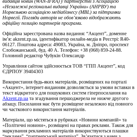
видавців новин (WAN-IFRA) у партнерстві з Асоціацією
«Незалежні регіональні видавці України» (АНРВУ) та
Норвезькою асоціацією медіабізнесу (MBL) за підтримки
Норвегії. Погляди авторів не обов’язково відображають
офіційну позицію партнерів програми.
Офіційна зареєстрована назва видання: “Акцент”, доменне
ім’я: akzent.zp.ua, ідентифікатор онлайн-медіа в Реєстрі: R40-
06127. Поштова адреса: 49083, Україна, м. Дніпро, проспект
Слобожанський, буд. 40 А. Телефон: +38 (068) 859-24-88.
Головний редактор Чубукін Олександр
Управління сайтом здійснюється ТОВ “ГПП Акцент”, код
ЄДРПОУ 39404303
Використання будь-яких матеріалів, розміщених на порталі
«Акцент», інтернет-виданням дозволяється за умови вставки в
текст відкритого для пошукових систем гіперпосилання на
Akzent.zp.ua
та згадування першоджерела не нижче другого
абзацу. Посилання має бути розміщене незалежно від повного
чи часткового використання матеріалів.
Матеріали, що містяться в рубриках «Новини компаній» та
«Політичні новини», розміщені на правах реклами. Також для
маркування рекламних матеріалів використвуються плашки
“реклама”, “партнерський матеріал”. Зв’язатися з нами з