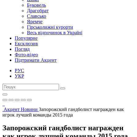
Буковель
Драгобрат
Славсько
Яремче
Гірськолижні курорти
Весь відпочинок в Україні
Популярне
Ексклюзив
Погляд
Фото-відео
Підтримати Акцент
РУС
УКР
Акцент
Новини
Запорожский гандболист награжден как
игрок лучшей команды 2015 года
Запорожский гандболист награжден
как игрок лучшей команды 2015 года