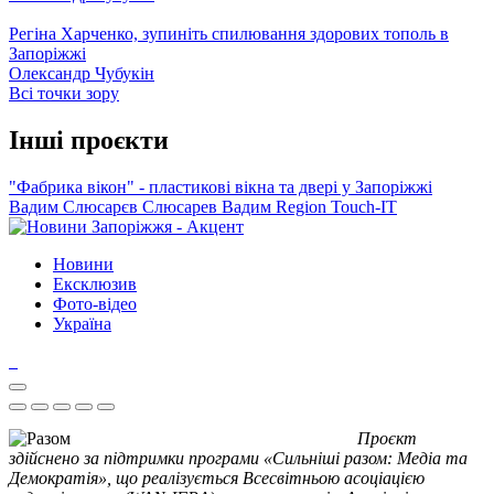
Регіна Харченко, зупиніть спилювання здорових тополь в
Запоріжжі
Олександр Чубукін
Всі точки зору
Інші проєкти
"Фабрика вікон" - пластикові вікна та двері у Запоріжжі
Вадим Слюсарєв
Слюсарев Вадим
Region
Touch-IT
Новини
Ексклюзив
Фото-відео
Україна
Проєкт
здійснено за підтримки програми «Сильніші разом: Медіа та
Демократія», що реалізується Всесвітньою асоціацією