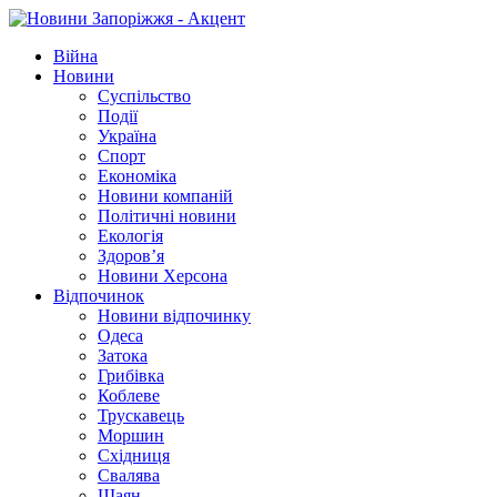
Війна
Новини
Суспільство
Події
Україна
Спорт
Економіка
Новини компаній
Політичні новини
Екологія
Здоров’я
Новини Херсона
Відпочинок
Новини відпочинку
Одеса
Затока
Грибівка
Коблеве
Трускавець
Моршин
Східниця
Свалява
Шаян