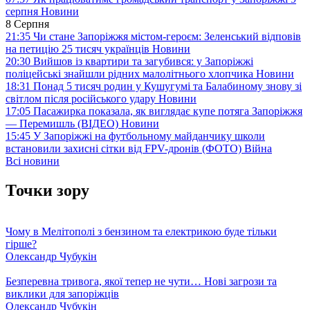
серпня
Новини
8 Серпня
21:35
Чи стане Запоріжжя містом-героєм: Зеленський відповів
на петицію 25 тисяч українців
Новини
20:30
Вийшов із квартири та загубився: у Запоріжжі
поліцейські знайшли рідних малолітнього хлопчика
Новини
18:31
Понад 5 тисяч родин у Кушугумі та Балабиному знову зі
світлом після російського удару
Новини
17:05
Пасажирка показала, як виглядає купе потяга Запоріжжя
— Перемишль (ВІДЕО)
Новини
15:45
У Запоріжжі на футбольному майданчику школи
встановили захисні сітки від FPV-дронів (ФОТО)
Війна
Всі новини
Точки зору
Чому в Мелітополі з бензином та електрикою буде тільки
гірше?
Олександр Чубукін
Безперевна тривога, якої тепер не чути… Нові загрози та
виклики для запоріжців
Олександр Чубукін