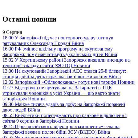
Останні новини
9 Серпня
18:00
У Запоріжжі під час повторного удару загинув
рятувальник Олександр Продан
Війна
16:30
РФ змінює шкільну програму на окупованому
Запоріжжі: чому навчатимуть українських дітей
Війна
15:02
У Хортицькому районі Запоріжжя виявили лисицю на
території закладу освіти (ФОТО)
Новини
13:30
На окупованій Запорізькій АЕС стався 25-й блекаут:
станція двічі за день втрачала зовнішнє живлення
Війна
12:02
Запорізький «Облводоканал» готує нові тарифи
Новини
11:27
Відстрочка не врятувала: на Закарпатті в ТЦК
утримували чоловіків з усієї України — що варто знати
запоріжцям
Новини
09:36
Майже тисяча ударів за добу: на Запоріжжі поранені
двоє людей
Війна
08:55
Енергетики попереджають про ранкове відключення
світла 9 серпня в Запоріжжі
Новини
08:15
Героя російського відео про «захоплення» села на
Запоріжжі взяли в полон бійці ЗСУ (ВІДЕО)
Війна
07:57
Як працюватиме громадський транспорт у Запоріжжі 9