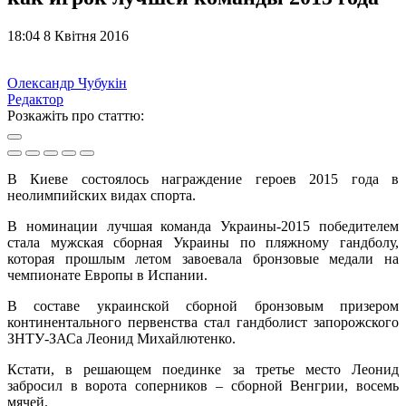
18:04 8 Квітня 2016
Олександр Чубукін
Редактор
Розкажіть про статтю:
В Киеве состоялось награждение героев 2015 года в
неолимпийских видах спорта.
В номинации лучшая команда Украины-2015 победителем
стала мужская сборная Украины по пляжному гандболу,
которая прошлым летом завоевала бронзовые медали на
чемпионате Европы в Испании.
В составе украинской сборной бронзовым призером
континентального первенства стал гандболист запорожского
ЗНТУ-ЗАСа Леонид Михайлютенко.
Кстати, в решающем поединке за третье место Леонид
забросил в ворота соперников – сборной Венгрии, восемь
мячей.