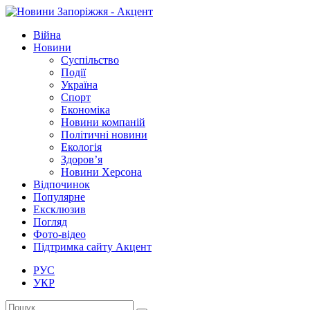
Війна
Новини
Суспільство
Події
Україна
Спорт
Економіка
Новини компаній
Політичні новини
Екологія
Здоров’я
Новини Херсона
Відпочинок
Популярне
Ексклюзив
Погляд
Фото-відео
Підтримка сайту Акцент
РУС
УКР