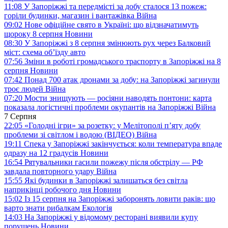
11:08
У Запоріжжі та передмісті за добу сталося 13 пожеж:
горіли будинки, магазин і вантажівка
Війна
09:02
Нове офіційне свято в Україні: що відзначатимуть
щороку 8 серпня
Новини
08:30
У Запоріжжі з 8 серпня змінюють рух через Балковий
міст: схема об’їзду
авто
07:56
Зміни в роботі громадського траспорту в Запоріжжі на 8
серпня
Новини
07:42
Понад 700 атак дронами за добу: на Запоріжжі загинули
троє людей
Війна
07:20
Мости знищують — росіяни наводять понтони: карта
показала логістичні проблеми окупантів на Запоріжжі
Війна
7 Серпня
22:05
«Голодні ігри» за розетку: у Мелітополі п’яту добу
проблеми зі світлом і водою (ВІДЕО)
Війна
19:11
Спека у Запоріжжі закінчується: коли температура впаде
одразу на 12 градусів
Новини
16:54
Рятувальники гасили пожежу після обстрілу — РФ
завдала повторного удару
Війна
15:55
Які будинки в Запоріжжі залишаться без світла
наприкінці робочого дня
Новини
15:02
Із 15 серпня на Запоріжжі заборонять ловити раків: що
варто знати рибалкам
Екологія
14:03
На Запоріжжі у відомому ресторані виявили купу
порушень
Новини