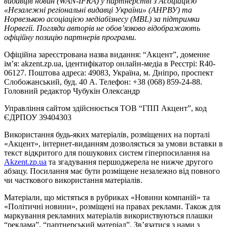
видавців новин (WAN-IFRA) у партнерстві з Асоціацією
«Незалежні регіональні видавці України» (АНРВУ) та
Норвезькою асоціацією медіабізнесу (MBL) за підтримки
Норвегії. Погляди авторів не обов’язково відображають
офіційну позицію партнерів програми.
Офіційна зареєстрована назва видання: “Акцент”, доменне
ім’я: akzent.zp.ua, ідентифікатор онлайн-медіа в Реєстрі: R40-
06127. Поштова адреса: 49083, Україна, м. Дніпро, проспект
Слобожанський, буд. 40 А. Телефон: +38 (068) 859-24-88.
Головний редактор Чубукін Олександр
Управління сайтом здійснюється ТОВ “ГПП Акцент”, код
ЄДРПОУ 39404303
Використання будь-яких матеріалів, розміщених на порталі
«Акцент», інтернет-виданням дозволяється за умови вставки в
текст відкритого для пошукових систем гіперпосилання на
Akzent.zp.ua
та згадування першоджерела не нижче другого
абзацу. Посилання має бути розміщене незалежно від повного
чи часткового використання матеріалів.
Матеріали, що містяться в рубриках «Новини компаній» та
«Політичні новини», розміщені на правах реклами. Також для
маркування рекламних матеріалів використвуються плашки
“реклама”, “партнерський матеріал”. Зв’язатися з нами з