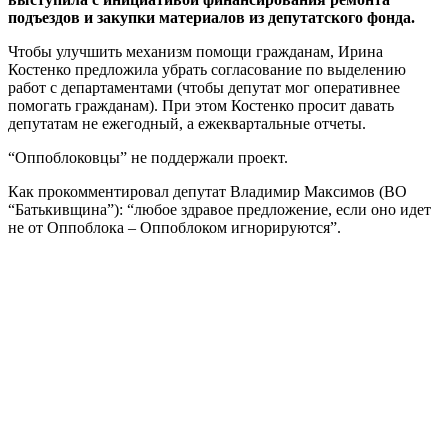
подъездов и закупки материалов из депутатского фонда.
Чтобы улучшить механизм помощи гражданам, Ирина
Костенко предложила убрать согласование по выделению
работ с департаментами (чтобы депутат мог оперативнее
помогать гражданам). При этом Костенко просит давать
депутатам не ежегодный, а ежеквартальные отчеты.
“Оппоблоковцы” не поддержали проект.
Как прокомментировал депутат Владимир Максимов (ВО
“Батькивщина”): “любое здравое предложение, если оно идет
не от Оппоблока – Оппоблоком игнорируются”.