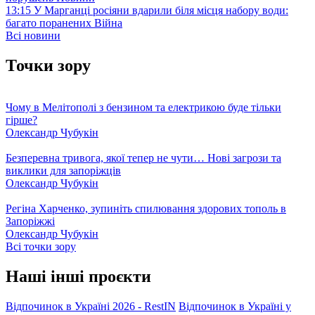
13:15
У Марганці росіяни вдарили біля місця набору води:
багато поранених
Війна
Всі новини
Точки зору
Чому в Мелітополі з бензином та електрикою буде тільки
гірше?
Олександр Чубукін
Безперевна тривога, якої тепер не чути… Нові загрози та
виклики для запоріжців
Олександр Чубукін
Регіна Харченко, зупиніть спилювання здорових тополь в
Запоріжжі
Олександр Чубукін
Всі точки зору
Наші інші проєкти
Відпочинок в Україні 2026 - RestIN
Відпочинок в Україні у