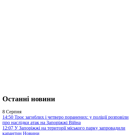
Останні новини
8 Серпня
14:50
Троє загиблих і четверо поранених: у поліції розповіли
про наслідки атак на Запоріжжі
Війна
12:07
У Запоріжжі на території міського парку запровадили
карантин
Новини