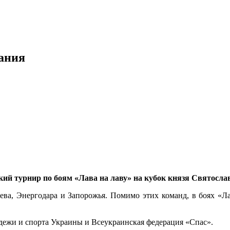
вания
кий турнир по боям «Лава на лаву» на кубок князя Святосла
ва, Энергодара и Запорожья. Помимо этих команд, в боях «Ла
ежи и спорта Украины и Всеукраинская федерация «Спас».