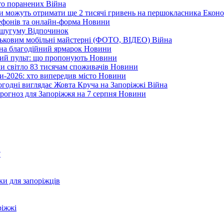
ато поранених
Війна
ни можуть отримати ще 2 тисячі гривень на першокласника
Еконо
лефонів та онлайн-форма
Новини
Кушугуму
Відпочинок
йськовим мобільні майстерні (ФОТО, ВІДЕО)
Війна
 на благодійний ярмарок
Новини
ний пульт: що пропонують
Новини
ли світло 83 тисячам споживачів
Новини
и-2026: хто випередив місто
Новини
ьогодні виглядає Жовта Круча на Запоріжжі
Війна
рогноз для Запоріжжя на 7 серпня
Новини
?
ки для запоріжців
ріжжі