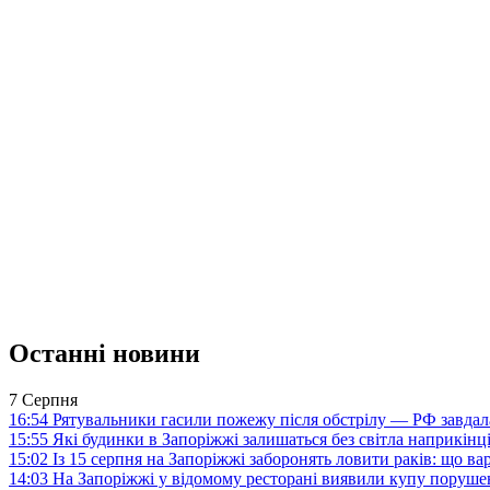
Останні новини
7 Серпня
16:54
Рятувальники гасили пожежу після обстрілу — РФ завдал
15:55
Які будинки в Запоріжжі залишаться без світла наприкінц
15:02
Із 15 серпня на Запоріжжі заборонять ловити раків: що в
14:03
На Запоріжжі у відомому ресторані виявили купу поруш