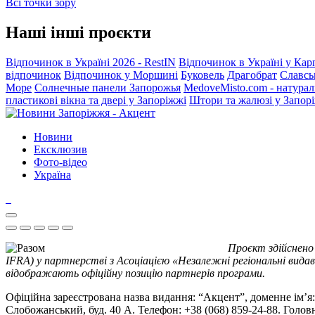
Всі точки зору
Наші інші проєкти
Відпочинок в Україні 2026 - RestIN
Відпочинок в Україні у Кар
відпочинок
Відпочинок у Моршині
Буковель
Драгобрат
Славсь
Море
Солнечные панели Запорожья
MedoveMisto.com - натурал
пластикові вікна та двері у Запоріжжі
Штори та жалюзі у Запор
Новини
Ексклюзив
Фото-відео
Україна
Проєкт здійснено
IFRA) у партнерстві з Асоціацією «Незалежні регіональні видав
відображають офіційну позицію партнерів програми.
Офіційна зареєстрована назва видання: “Акцент”, доменне ім’я: 
Слобожанський, буд. 40 А. Телефон: +38 (068) 859-24-88. Голо