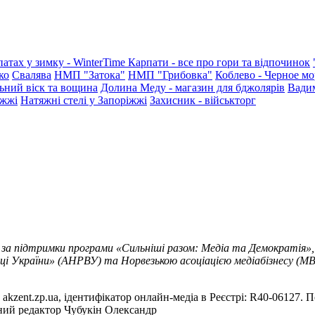
патах у зимку - WinterTime
Карпати - все про гори та відпочинок
ко
Свалява
НМП "Затока"
НМП "Грибовка"
Коблево - Черное мо
ьний віск та вощина
Долина Меду - магазин для бджолярів
Вади
іжжі
Натяжні стелі у Запоріжжі
Захисник - військторг
 за підтримки програми «Сильніші разом: Медіа та Демократія»,
ці України» (АНРВУ) та Норвезькою асоціацією медіабізнесу (MBL
akzent.zp.ua, ідентифікатор онлайн-медіа в Реєстрі: R40-06127. П
вний редактор Чубукін Олександр