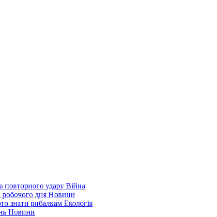
а повторного удару
Війна
і робочого дня
Новини
арто знати рибалкам
Екологія
ень
Новини