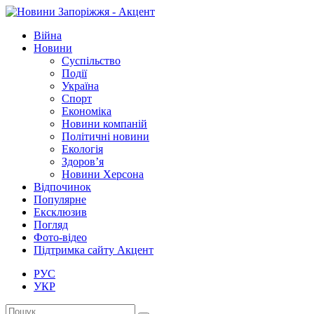
Війна
Новини
Суспільство
Події
Україна
Спорт
Економіка
Новини компаній
Політичні новини
Екологія
Здоров’я
Новини Херсона
Відпочинок
Популярне
Ексклюзив
Погляд
Фото-відео
Підтримка сайту Акцент
РУС
УКР