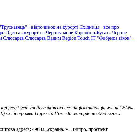
"Трускавець" - відпочинок на курорті
Східниця - все про
ре
Одесса - курорт на Черном море
Каролино-Бугаз - Черное
м Слюсарєв
Слюсарев Вадим
Region
Touch-IT
"Фабрика вікон" -
 що реалізується Всесвітньою асоціацією видавців новин (WAN-
) за підтримки Норвегії. Погляди авторів не обов’язково
оштова адреса: 49083, Україна, м. Дніпро, проспект