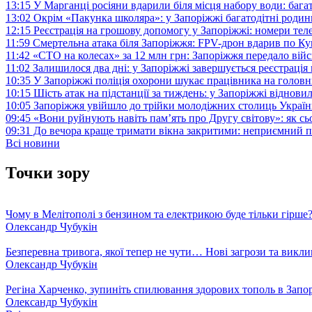
13:15
У Марганці росіяни вдарили біля місця набору води: баг
13:02
Окрім «Пакунка школяра»: у Запоріжжі багатодітні роди
12:15
Реєстрація на грошову допомогу у Запоріжжі: номери те
11:59
Смертельна атака біля Запоріжжя: FPV-дрон вдарив по 
11:42
«СТО на колесах» за 12 млн грн: Запоріжжя передало ві
11:02
Залишилося два дні: у Запоріжжі завершується реєстрація
10:35
У Запоріжжі поліція охорони шукає працівника на голов
10:15
Шість атак на підстанції за тиждень: у Запоріжжі віднови
10:05
Запоріжжя увійшло до трійки молодіжних столиць Україн
09:45
«Вони руйнують навіть пам’ять про Другу світову»: як с
09:31
До вечора краще тримати вікна закритими: неприємний п
Всі новини
Точки зору
Чому в Мелітополі з бензином та електрикою буде тільки гірше
Олександр Чубукін
Безперевна тривога, якої тепер не чути… Нові загрози та викли
Олександр Чубукін
Регіна Харченко, зупиніть спилювання здорових тополь в Запо
Олександр Чубукін