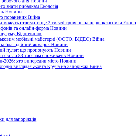
і робочого дня
Новини
арто знати рибалкам
Екологія
ень
Новини
ато поранених
Війна
ни можуть отримати ще 2 тисячі гривень на першокласника
Еконо
лефонів та онлайн-форма
Новини
Кушугуму
Відпочинок
йськовим мобільні майстерні (ФОТО, ВІДЕО)
Війна
 на благодійний ярмарок
Новини
ний пульт: що пропонують
Новини
ли світло 83 тисячам споживачів
Новини
и-2026: хто випередив місто
Новини
ьогодні виглядає Жовта Круча на Запоріжжі
Війна
?
ки для запоріжців
ріжжі