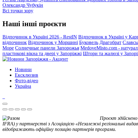
Олександр Чубукін
Всі точки зору
Наші інші проєкти
Відпочинок в Україні 2026 - RestIN
Відпочинок в Україні у Кар
відпочинок
Відпочинок у Моршині
Буковель
Драгобрат
Славсь
Море
Солнечные панели Запорожья
MedoveMisto.com - натурал
пластикові вікна та двері у Запоріжжі
Штори та жалюзі у Запор
Новини
Ексклюзив
Фото-відео
Україна
Проєкт здійснено
IFRA) у партнерстві з Асоціацією «Незалежні регіональні видав
відображають офіційну позицію партнерів програми.