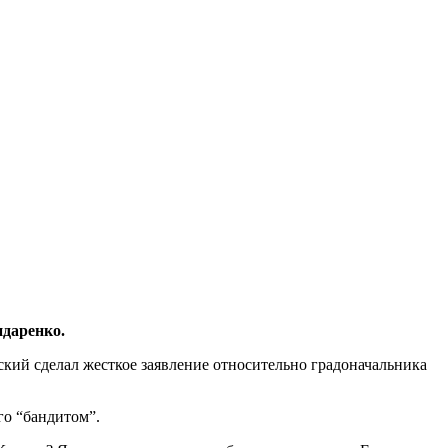
ндаренко.
ский сделал жесткое заявление относительно градоначальника
его “бандитом”.