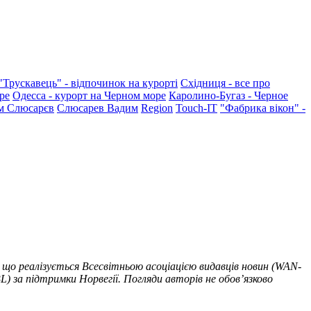
"Трускавець" - відпочинок на курорті
Східниця - все про
ре
Одесса - курорт на Черном море
Каролино-Бугаз - Черное
м Слюсарєв
Слюсарев Вадим
Region
Touch-IT
"Фабрика вікон" -
 що реалізується Всесвітньою асоціацією видавців новин (WAN-
) за підтримки Норвегії. Погляди авторів не обов’язково