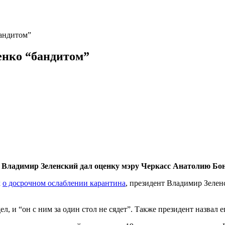
бандитом”
енко “бандитом”
т Владимир Зеленский дал оценку мэру Черкасс Анатолию Бо
х
о досрочном ослаблении карантина
, президент Владимир Зелен
ел, и “он с ним за один стол не сядет”. Также президент назвал 