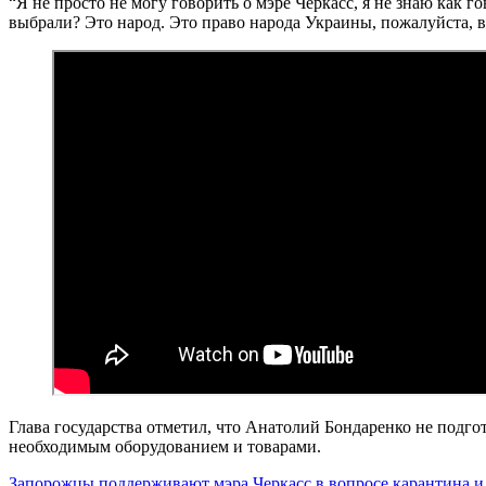
“Я не просто не могу говорить о мэре Черкасс, я не знаю как г
выбрали? Это народ. Это право народа Украины, пожалуйста, в
Глава государства отметил, что Анатолий Бондаренко не подг
необходимым оборудованием и товарами.
Запорожцы поддерживают мэра Черкасс в вопросе карантина и 