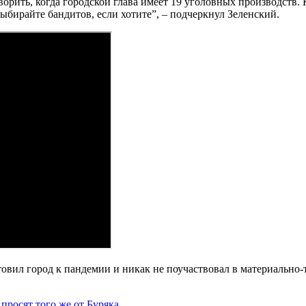
оворить, когда городской глава имеет 19 уголовных производств. 
ыбирайте бандитов, если хотите”, – подчеркнул Зеленский.
отовил город к пандемии и никак не поучаствовал в материальн
просят того же от Буряка