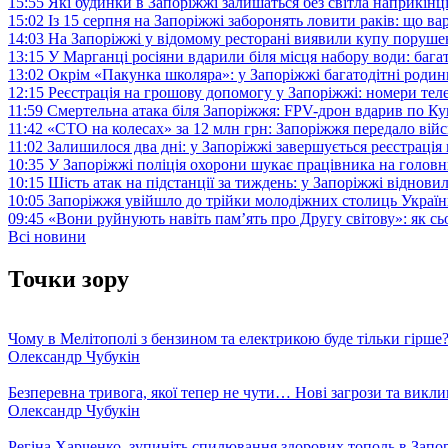
15:55
Які будинки в Запоріжжі залишаться без світла наприкінц
15:02
Із 15 серпня на Запоріжжі заборонять ловити раків: що в
14:03
На Запоріжжі у відомому ресторані виявили купу поруш
13:15
У Марганці росіяни вдарили біля місця набору води: баг
13:02
Окрім «Пакунка школяра»: у Запоріжжі багатодітні роди
12:15
Реєстрація на грошову допомогу у Запоріжжі: номери те
11:59
Смертельна атака біля Запоріжжя: FPV-дрон вдарив по 
11:42
«СТО на колесах» за 12 млн грн: Запоріжжя передало ві
11:02
Залишилося два дні: у Запоріжжі завершується реєстрація
10:35
У Запоріжжі поліція охорони шукає працівника на голов
10:15
Шість атак на підстанції за тиждень: у Запоріжжі віднови
10:05
Запоріжжя увійшло до трійки молодіжних столиць Україн
09:45
«Вони руйнують навіть пам’ять про Другу світову»: як с
Всі новини
Точки зору
Чому в Мелітополі з бензином та електрикою буде тільки гірше
Олександр Чубукін
Безперевна тривога, якої тепер не чути… Нові загрози та викли
Олександр Чубукін
Регіна Харченко, зупиніть спилювання здорових тополь в Запо