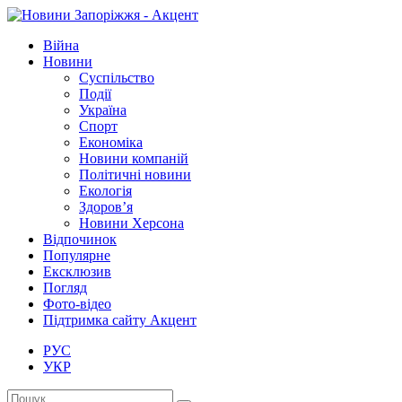
Війна
Новини
Суспільство
Події
Україна
Спорт
Економіка
Новини компаній
Політичні новини
Екологія
Здоров’я
Новини Херсона
Відпочинок
Популярне
Ексклюзив
Погляд
Фото-відео
Підтримка сайту Акцент
РУС
УКР