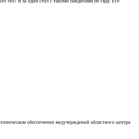
Кто это? Я за один стол с такими бандитами не сяду. Его
о-техническом обеспечении медучерждений областного центра