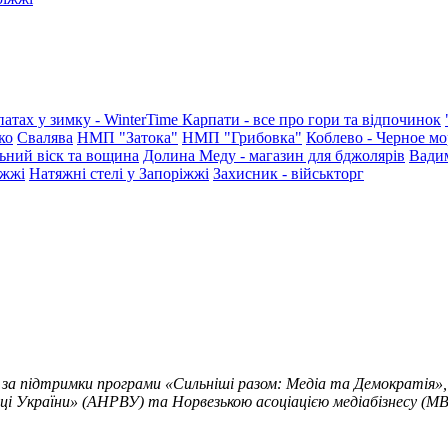
патах у зимку - WinterTime
Карпати - все про гори та відпочинок
ко
Свалява
НМП "Затока"
НМП "Грибовка"
Коблево - Черное мо
ьний віск та вощина
Долина Меду - магазин для бджолярів
Вади
іжжі
Натяжні стелі у Запоріжжі
Захисник - військторг
 за підтримки програми «Сильніші разом: Медіа та Демократія»,
ці України» (АНРВУ) та Норвезькою асоціацією медіабізнесу (MBL