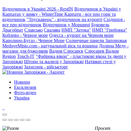
Відпочинок в Україні 2026 - RestIN
Відпочинок в Україні у
Карпатах у зимку - WinterTime
Карпати - все про гори та
відпочинок
"Трускавець" - відпочинок на курорті
Східниця -
все про відпочинок
Відпочинок у Моршині
Буковель
Драгобрат
Славсько
Свалява
НМП "Затока"
НМП "Грибовка"
Коблево - Черное море
Одесса - курорт на Черном море
Каролино-Бугаз - Черное Море
Солнечные панели Запорожья
MedoveMisto.com - натуральний віск та вощина
Долина Меду -
магазин для бджолярів
Вадим Слюсарєв
Слюсарев Вадим
Region
Touch-IT
"Фабрика вікон" - пластикові вікна та двері у
Запоріжжі
Штори та жалюзі у Запоріжжі
Натяжні стелі у
Запоріжжі
Захисник - військторг
Новини
Ексклюзив
Фото-відео
Україна
Проєкт