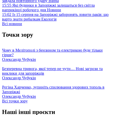
завдала повторного удару
Війна
15:55
Які будинки в Запоріжжі залишаться без світла
наприкінці робочого дня
Новини
15:02
Із 15 серпня на Запоріжжі заборонять ловити раків: що
варто знати рибалкам
Екологія
Всі новини
Точки зору
Чому в Мелітополі з бензином та електрикою буде тільки
гірше?
Олександр Чубукін
Безперевна тривога, якої тепер не чути… Нові загрози та
виклики для запоріжців
Олександр Чубукін
Регіна Харченко, зупиніть спилювання здорових тополь в
Запоріжжі
Олександр Чубукін
Всі точки зору
Наші інші проєкти