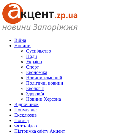
Війна
Новини
Суспільство
Події
Україна
Спорт
Економіка
Новини компаній
Політичні новини
Екологія
Здоров’я
Новини Херсона
Відпочинок
Популярне
Ексклюзив
Погляд
Фото-відео
Підтримка сайту Акцент