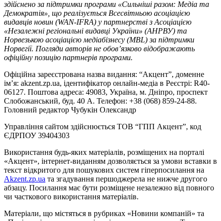
здійснено за підтримки програми «Сильніші разом: Медіа та
Демократія», що реалізується Всесвітньою асоціацією
видавців новин (WAN-IFRA) у партнерстві з Асоціацією
«Незалежні регіональні видавці України» (АНРВУ) та
Норвезькою асоціацією медіабізнесу (MBL) за підтримки
Норвегії. Погляди авторів не обов’язково відображають
офіційну позицію партнерів програми.
Офіційна зареєстрована назва видання: “Акцент”, доменне
ім’я: akzent.zp.ua, ідентифікатор онлайн-медіа в Реєстрі: R40-
06127. Поштова адреса: 49083, Україна, м. Дніпро, проспект
Слобожанський, буд. 40 А. Телефон: +38 (068) 859-24-88.
Головний редактор Чубукін Олександр
Управління сайтом здійснюється ТОВ “ГПП Акцент”, код
ЄДРПОУ 39404303
Використання будь-яких матеріалів, розміщених на порталі
«Акцент», інтернет-виданням дозволяється за умови вставки в
текст відкритого для пошукових систем гіперпосилання на
Akzent.zp.ua
та згадування першоджерела не нижче другого
абзацу. Посилання має бути розміщене незалежно від повного
чи часткового використання матеріалів.
Матеріали, що містяться в рубриках «Новини компаній» та