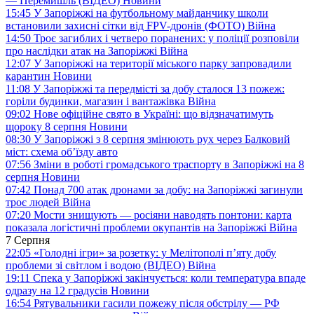
— Перемишль (ВІДЕО)
Новини
15:45
У Запоріжжі на футбольному майданчику школи
встановили захисні сітки від FPV-дронів (ФОТО)
Війна
14:50
Троє загиблих і четверо поранених: у поліції розповіли
про наслідки атак на Запоріжжі
Війна
12:07
У Запоріжжі на території міського парку запровадили
карантин
Новини
11:08
У Запоріжжі та передмісті за добу сталося 13 пожеж:
горіли будинки, магазин і вантажівка
Війна
09:02
Нове офіційне свято в Україні: що відзначатимуть
щороку 8 серпня
Новини
08:30
У Запоріжжі з 8 серпня змінюють рух через Балковий
міст: схема об’їзду
авто
07:56
Зміни в роботі громадського траспорту в Запоріжжі на 8
серпня
Новини
07:42
Понад 700 атак дронами за добу: на Запоріжжі загинули
троє людей
Війна
07:20
Мости знищують — росіяни наводять понтони: карта
показала логістичні проблеми окупантів на Запоріжжі
Війна
7 Серпня
22:05
«Голодні ігри» за розетку: у Мелітополі п’яту добу
проблеми зі світлом і водою (ВІДЕО)
Війна
19:11
Спека у Запоріжжі закінчується: коли температура впаде
одразу на 12 градусів
Новини
16:54
Рятувальники гасили пожежу після обстрілу — РФ