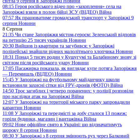
світла 9 серпня в Запоріжжі
Новини
08:15
Героя російського відео про «захоплення» села на
Запоріжжі взяли в полон бійці ЗСУ (ВІДЕО)
Війна
07:57
Як працюватиме громадський транспорт у Запоріжжі 9
серпня
Новини
8 Серпня
21:35
Чи стане Запоріжжя містом-героєм: Зеленський відповів
на петицію 25 тисяч українців
Новини
20:30
Вийшов із квартири та загубився: у Запоріжжі
поліцейські знайшли рідних малолітнього хлопчика
Новини
18:31
Понад 5 тисяч родин у Кушугумі та Балабиному знову зі
світлом після російського удару
Новини
17:05
Пасажирка показала, як виглядає купе потяга Запоріжжя
— Перемишль (ВІДЕО)
Новини
15:45
У Запоріжжі на футбольному майданчику школи
встановили захисні сітки від FPV-дронів (ФОТО)
Війна
14:50
Троє загиблих і четверо поранених: у поліції розповіли
про наслідки атак на Запоріжжі
Війна
12:07
У Запоріжжі на території міського парку запровадили
карантин
Новини
11:08
У Запоріжжі та передмісті за добу сталося 13 пожеж:
горіли будинки, магазин і вантажівка
Війна
09:02
Нове офіційне свято в Україні: що відзначатимуть
щороку 8 серпня
Новини
08:30
У Запоріжжі з 8 серпня змінюють рух через Балковий