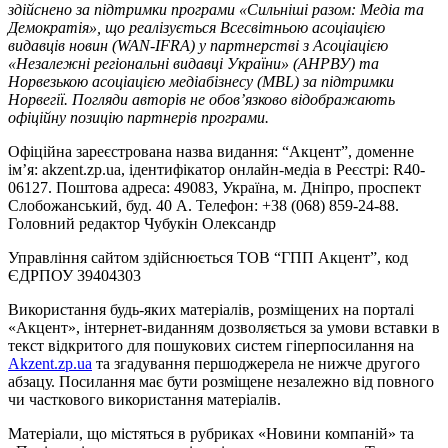
здійснено за підтримки програми «Сильніші разом: Медіа та
Демократія», що реалізується Всесвітньою асоціацією
видавців новин (WAN-IFRA) у партнерстві з Асоціацією
«Незалежні регіональні видавці України» (АНРВУ) та
Норвезькою асоціацією медіабізнесу (MBL) за підтримки
Норвегії. Погляди авторів не обов’язково відображають
офіційну позицію партнерів програми.
Офіційна зареєстрована назва видання: “Акцент”, доменне
ім’я: akzent.zp.ua, ідентифікатор онлайн-медіа в Реєстрі: R40-
06127. Поштова адреса: 49083, Україна, м. Дніпро, проспект
Слобожанський, буд. 40 А. Телефон: +38 (068) 859-24-88.
Головний редактор Чубукін Олександр
Управління сайтом здійснюється ТОВ “ГПП Акцент”, код
ЄДРПОУ 39404303
Використання будь-яких матеріалів, розміщених на порталі
«Акцент», інтернет-виданням дозволяється за умови вставки в
текст відкритого для пошукових систем гіперпосилання на
Akzent.zp.ua
та згадування першоджерела не нижче другого
абзацу. Посилання має бути розміщене незалежно від повного
чи часткового використання матеріалів.
Матеріали, що містяться в рубриках «Новини компаній» та