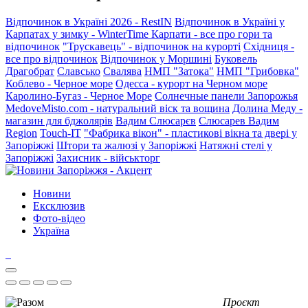
Відпочинок в Україні 2026 - RestIN
Відпочинок в Україні у
Карпатах у зимку - WinterTime
Карпати - все про гори та
відпочинок
"Трускавець" - відпочинок на курорті
Східниця -
все про відпочинок
Відпочинок у Моршині
Буковель
Драгобрат
Славсько
Свалява
НМП "Затока"
НМП "Грибовка"
Коблево - Черное море
Одесса - курорт на Черном море
Каролино-Бугаз - Черное Море
Солнечные панели Запорожья
MedoveMisto.com - натуральний віск та вощина
Долина Меду -
магазин для бджолярів
Вадим Слюсарєв
Слюсарев Вадим
Region
Touch-IT
"Фабрика вікон" - пластикові вікна та двері у
Запоріжжі
Штори та жалюзі у Запоріжжі
Натяжні стелі у
Запоріжжі
Захисник - військторг
Новини
Ексклюзив
Фото-відео
Україна
Проєкт