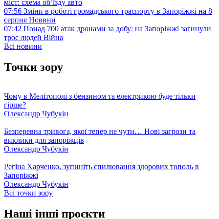
міст: схема об’їзду
авто
07:56
Зміни в роботі громадського траспорту в Запоріжжі на 8
серпня
Новини
07:42
Понад 700 атак дронами за добу: на Запоріжжі загинули
троє людей
Війна
Всі новини
Точки зору
Чому в Мелітополі з бензином та електрикою буде тільки
гірше?
Олександр Чубукін
Безперевна тривога, якої тепер не чути… Нові загрози та
виклики для запоріжців
Олександр Чубукін
Регіна Харченко, зупиніть спилювання здорових тополь в
Запоріжжі
Олександр Чубукін
Всі точки зору
Наші інші проєкти