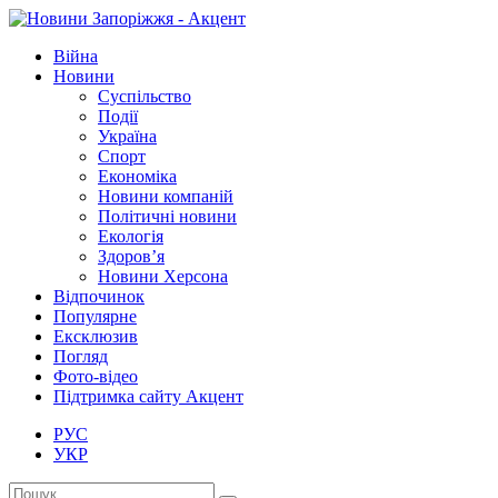
Війна
Новини
Суспільство
Події
Україна
Спорт
Економіка
Новини компаній
Політичні новини
Екологія
Здоров’я
Новини Херсона
Відпочинок
Популярне
Ексклюзив
Погляд
Фото-відео
Підтримка сайту Акцент
РУС
УКР