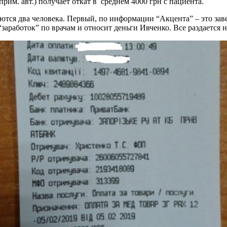
рим. авт.) получает откат в среднем 4000 грн с пациента.
ются два человека. Первый, по информации “Акцента” – это з
заработок” по врачам и относит деньги Ивченко. Все раздается 