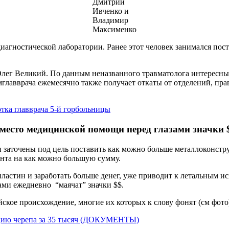
Дмитрий
Ивченко и
Владимир
Максименко
ностической лаборатории. Ранее этот человек занимался постав
 Олег Великий. По данным неназванного травматолога интересн
лавврача ежемесячно также получает откаты от отделений, пра
тка главврача 5-й горбольницы
место медицинской помощи перед глазами значки 
 заточены под цель поставить как можно больше металлоконстру
ента на как можно большую сумму.
астин и заработать больше денег, уже приводит к летальным ис
зами ежедневно “маячат” значки $$.
кое происхождение, многие их которых к слову фонят (см фото
ацию черепа за 35 тысяч (ДОКУМЕНТЫ)