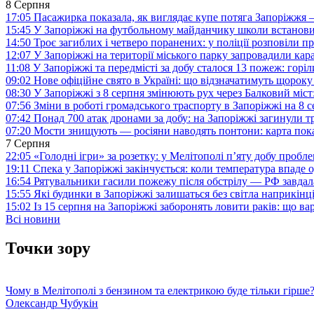
8 Серпня
17:05
Пасажирка показала, як виглядає купе потяга Запоріжж
15:45
У Запоріжжі на футбольному майданчику школи встанови
14:50
Троє загиблих і четверо поранених: у поліції розповіли п
12:07
У Запоріжжі на території міського парку запровадили ка
11:08
У Запоріжжі та передмісті за добу сталося 13 пожеж: горі
09:02
Нове офіційне свято в Україні: що відзначатимуть щороку
08:30
У Запоріжжі з 8 серпня змінюють рух через Балковий міст:
07:56
Зміни в роботі громадського траспорту в Запоріжжі на 8 
07:42
Понад 700 атак дронами за добу: на Запоріжжі загинули 
07:20
Мости знищують — росіяни наводять понтони: карта пока
7 Серпня
22:05
«Голодні ігри» за розетку: у Мелітополі п’яту добу пробл
19:11
Спека у Запоріжжі закінчується: коли температура впаде о
16:54
Рятувальники гасили пожежу після обстрілу — РФ завдал
15:55
Які будинки в Запоріжжі залишаться без світла наприкінц
15:02
Із 15 серпня на Запоріжжі заборонять ловити раків: що в
Всі новини
Точки зору
Чому в Мелітополі з бензином та електрикою буде тільки гірше
Олександр Чубукін