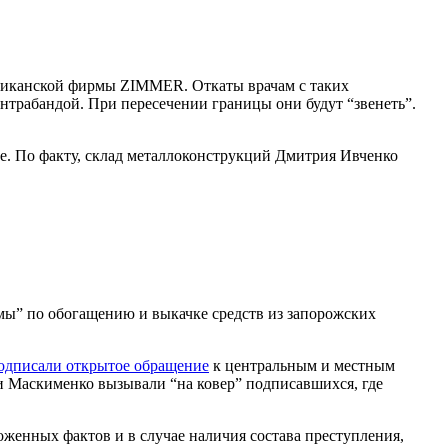
мериканской фирмы ZIMMER. Откаты врачам с таких
нтрабандой. При пересечении границы они будут “звенеть”.
. По факту, склад металлоконструкций Дмитрия Ивченко
ы” по обогащению и выкачке средств из запорожских
одписали открытое обращение
к центральным и местным
и Маскименко вызывали “на ковер” подписавшихся, где
енных фактов и в случае наличия состава преступления,