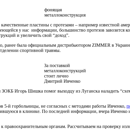
фонящая
металлоконструкция
 и качественные пластины с протезами – например известной а
меющейся у нас информации, большинство протезов завозится ко
трукций и увеличить свой “доход”.
ко, ранее была официальным дистрибьютором ZIMMER в Украине
 отделении спортивной травмы.
За поставкой
металлоконструкций
стоит лично
Дмитрий Ивченко
 ЗОКБ Игорь Шишка помог выходцу из Луганска наладить “схем
ов 5-й горбольницы, не согласных с методами работы Ивченко,
п
жившуюся в клинике. По последней информации, вчера Ивченко 
правоохранительным органам. Рассчитываем на проверку излож