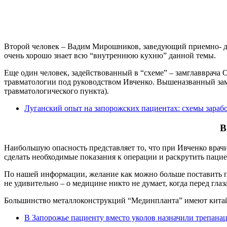
Второй человек – Вадим Мирошников, заведующий приемно- диаг
очень хорошо знает всю “внутреннюю кухню” данной темы.
Еще один человек, задействованный в “схеме” – замглавврача
травматологии под руководством Ивченко. Вышеназванный замг
травматологического пункта).
Луганский опыт на запорожских пациентах: схемы зарабо
В
Наибольшую опасность представляет то, что при Ивченко врачи
сделать необходимые показания к операции и раскрутить паци
По нашей информации, желание как можно больше поставить пл
не удивительно – о медицине никто не думает, когда перед гла
Большинство металлоконструкций “Мединпланта” имеют китайс
В Запорожье пациенту вместо уколов назначили трепан