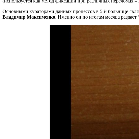
(используется как метод фиксации при различных переломах – п
Основными кураторами данных процессов в 5-й больнице явля
Владимир Максименко.
Именно он по итогам месяца раздает “