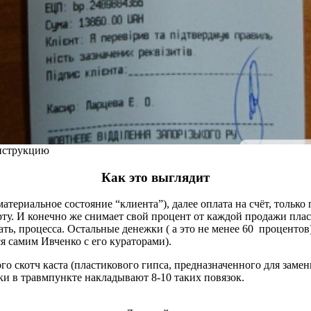
нструкцию
Как это выглядит
атериальное состояние “клиента”), далее оплата на счёт, только
рту. И конечно же снимает свой процент от каждой продажи пласт
зать, процесса. Остальные денежки ( а это не менее 60 проценто
я самим Ивченко с его кураторами).
о скотч каста (пластикового гипса, предназначенного для замен
ки в травмпункте накладывают 8-10 таких повязок.