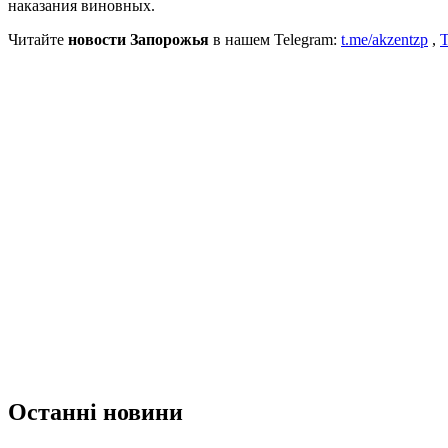
наказания виновных.
Читайте
новости Запорожья
в нашем Telegram:
t.me/akzentzp
,
T
Останні новини