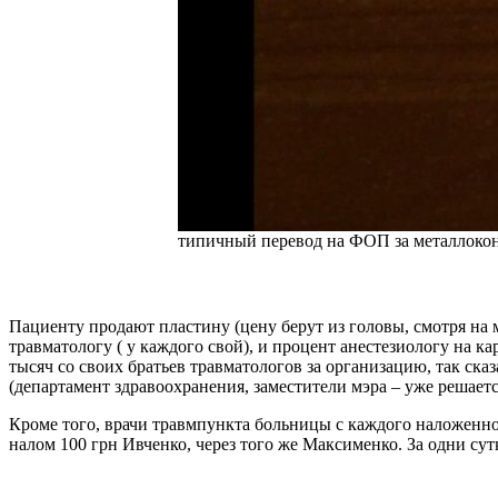
типичный перевод на ФОП за металлоко
Пациенту продают пластину (цену берут из головы, смотря на м
травматологу ( у каждого свой), и процент анестезиологу на ка
тысяч со своих братьев травматологов за организацию, так ска
(департамент здравоохранения, заместители мэра – уже решаетс
Кроме того, врачи травмпункта больницы с каждого наложенног
налом 100 грн Ивченко, через того же Максименко. За одни сут