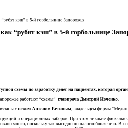
к “рубят кэш” в 5-й горбольнице Запорожья
 как “рубят кэш” в 5-й горбольнице Зап
пной схемы по заработку денег на пациентах, которая орган
 Запорожье работают “схемы”
главврача Дмитрий Ивченко.
связаны с
неким Антоном Бетиным
, владельцем фирмы “Медин
трукций и операционных наборов. При этом никакие фискальны
ровано много, поскольку так выгодно по налогообложению. Врач