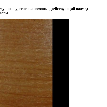
аведующий ургентной помощью,
действующий начмед
налом.