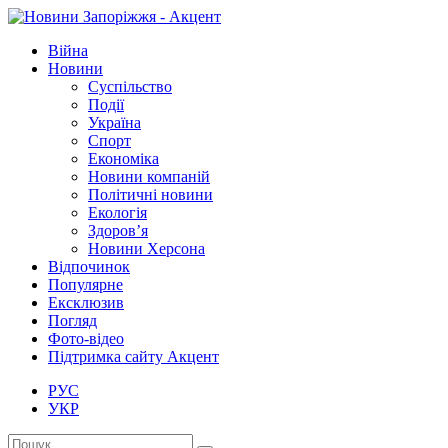
Війна
Новини
Суспільство
Події
Україна
Спорт
Економіка
Новини компаній
Політичні новини
Екологія
Здоров’я
Новини Херсона
Відпочинок
Популярне
Ексклюзив
Погляд
Фото-відео
Підтримка сайту Акцент
РУС
УКР