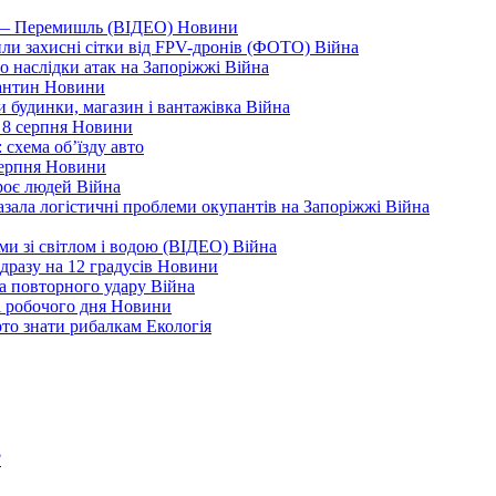
я — Перемишль (ВІДЕО)
Новини
ли захисні сітки від FPV-дронів (ФОТО)
Війна
ро наслідки атак на Запоріжжі
Війна
рантин
Новини
ли будинки, магазин і вантажівка
Війна
 8 серпня
Новини
 схема об’їзду
авто
серпня
Новини
троє людей
Війна
зала логістичні проблеми окупантів на Запоріжжі
Війна
еми зі світлом і водою (ВІДЕО)
Війна
дразу на 12 градусів
Новини
а повторного удару
Війна
і робочого дня
Новини
арто знати рибалкам
Екологія
?