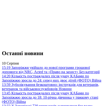
Останні новини
10 Серпня
15:19
Запоріжжя увійшло до нової програми грошової
допомоги від NRC, Acted та «Право на захист»
Без категорії
14:20
Кількість постраждалих після удару КАБами по
Запоріжжю зросла до 24: серед них двоє дітей (ФОТО)
Війна
13:59
Зуболікування безкоштовно: інструкція для ветеранів,
ветеранок та військовослужбовців
Новини
13:45
Кількість постраждалих після удару КАБами по
Запоріжжю зросла до 18: 10-річна дівчинка у тяжкому стані
(ФОТО)
Війна
13:32
У Запоріжжі 720 мешканців залишилися без води: