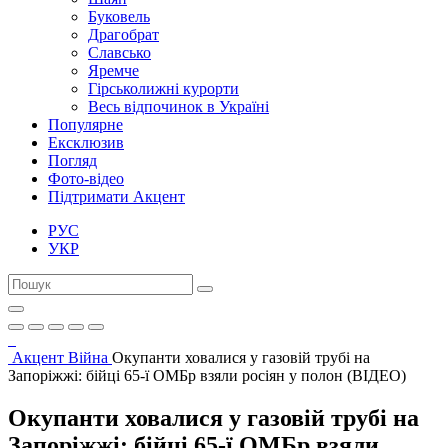
Буковель
Драгобрат
Славсько
Яремче
Гірськолижні курорти
Весь відпочинок в Україні
Популярне
Ексклюзив
Погляд
Фото-відео
Підтримати Акцент
РУС
УКР
Акцент
Війна
Окупанти ховалися у газовій трубі на
Запоріжжі: бійці 65-ї ОМБр взяли росіян у полон (ВІДЕО)
Окупанти ховалися у газовій трубі на
Запоріжжі: бійці 65-ї ОМБр взяли