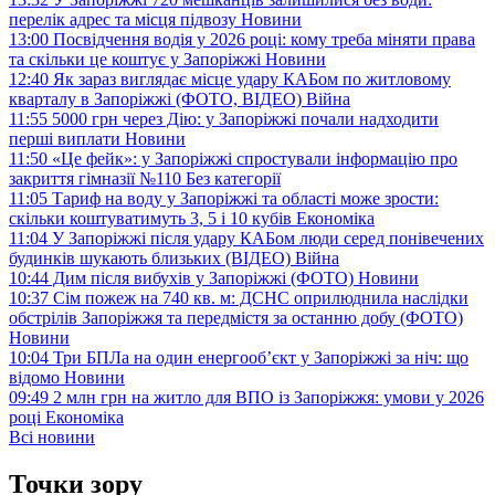
перелік адрес та місця підвозу
Новини
13:00
Посвідчення водія у 2026 році: кому треба міняти права
та скільки це коштує у Запоріжжі
Новини
12:40
Як зараз виглядає місце удару КАБом по житловому
кварталу в Запоріжжі (ФОТО, ВІДЕО)
Війна
11:55
5000 грн через Дію: у Запоріжжі почали надходити
перші виплати
Новини
11:50
«Це фейк»: у Запоріжжі спростували інформацію про
закриття гімназії №110
Без категорії
11:05
Тариф на воду у Запоріжжі та області може зрости:
скільки коштуватимуть 3, 5 і 10 кубів
Економіка
11:04
У Запоріжжі після удару КАБом люди серед понівечених
будинків шукають близьких (ВІДЕО)
Війна
10:44
Дим після вибухів у Запоріжжі (ФОТО)
Новини
10:37
Сім пожеж на 740 кв. м: ДСНС оприлюднила наслідки
обстрілів Запоріжжя та передмістя за останню добу (ФОТО)
Новини
10:04
Три БПЛа на один енергооб’єкт у Запоріжжі за ніч: що
відомо
Новини
09:49
2 млн грн на житло для ВПО із Запоріжжя: умови у 2026
році
Економіка
Всі новини
Точки зору