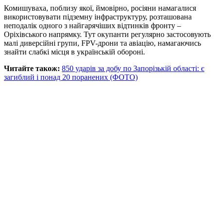
Комишуваха, поблизу якої, ймовірно, росіяни намагалися
використовувати підземну інфраструктуру, розташована
неподалік одного з найгарячіших відтинків фронту –
Оріхівського напрямку. Тут окупанти регулярно застосовують
малі диверсійні групи, FPV-дрони та авіацію, намагаючись
знайти слабкі місця в українській обороні.
Читайте також:
850 ударів за добу по Запорізькій області: є
загиблий і понад 20 поранених (ФОТО)