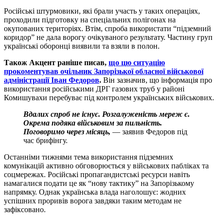
Російські штурмовики, які брали участь у таких операціях,
проходили підготовку на спеціальних полігонах на
окупованих територіях. Втім, спроба використати “підземний
коридор” не дала ворогу очікуваного результату. Частину груп
українські оборонці виявили та взяли в полон.
Також Акцент раніше писав,
що цю ситуацію
прокоментував очільник Запорізької обласної військової
адміністрації Іван Федоров
.
Він зазначив, що інформація про
використання російськими ДРГ газових труб у районі
Комишувахи перебуває під контролем українських військових.
Вдалих спроб не існує. Розгалуженість мереж є.
Окрема подяка військовим за пильність.
Поговоримо через місяць,
— заявив Федоров під
час брифінгу.
Останніми тижнями тема використання підземних
комунікацій активно обговорюється у військових пабліках та
соцмережах. Російські пропагандистські ресурси навіть
намагалися подати це як “нову тактику” на Запорізькому
напрямку. Однак українська влада наголошує: жодних
успішних проривів ворога завдяки таким методам не
зафіксовано.