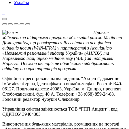
Україна
Проєкт
здійснено за підтримки програми «Сильніші разом: Медіа та
Демократія», що реалізується Всесвітньою асоціацією
видавців новин (WAN-IFRA) у партнерстві з Асоціацією
«Незалежні регіональні видавці України» (АНРВУ) та
Норвезькою асоціацією медіабізнесу (MBL) за підтримки
Норвегії. Погляди авторів не обов’язково відображають
офіційну позицію партнерів програми.
Офіційна зареєстрована назва видання: “Акцент”, доменне
ім’я: akzent.zp.ua, ідентифікатор онлайн-медіа в Реєстрі: R40-
06127. Поштова адреса: 49083, Україна, м. Дніпро, проспект
Слобожанський, буд. 40 А. Телефон: +38 (068) 859-24-88.
Головний редактор Чубукін Олександр
Управління сайтом здійснюється ТОВ “ГПП Акцент”, код
ЄДРПОУ 39404303
Використання будь-яких матеріалів, розміщених на порталі