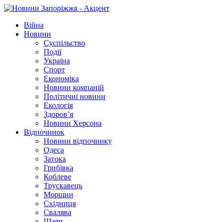
Війна
Новини
Суспільство
Події
Україна
Спорт
Економіка
Новини компаній
Політичні новини
Екологія
Здоров’я
Новини Херсона
Відпочинок
Новини відпочинку
Одеса
Затока
Грибівка
Коблеве
Трускавець
Моршин
Східниця
Свалява
Шаян