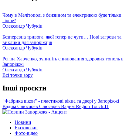
Чому в Мелітополі з бензином та електрикою буде тільки
гірше?
Олександр Чубукін
Безперевна тривога, якої тепер не чути… Нові загрози та
виклики для запоріжців
Олександр Чубукін
Регіна Харченко, зупиніть спилювання здорових тополь в
Запоріжжі
Олександр Чубукін
Всі точки зору
Інші проєкти
"Фабрика вікон" - пластикові вікна та двері у Запоріжжі
Вадим Слюсарєв
Слюсарев Вадим
Region
Touch-IT
Новини
Ексклюзив
Фото-відео