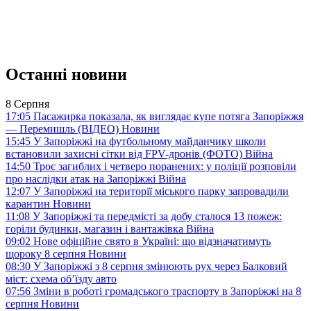
Останні новини
8 Серпня
17:05
Пасажирка показала, як виглядає купе потяга Запоріжжя
— Перемишль (ВІДЕО)
Новини
15:45
У Запоріжжі на футбольному майданчику школи
встановили захисні сітки від FPV-дронів (ФОТО)
Війна
14:50
Троє загиблих і четверо поранених: у поліції розповіли
про наслідки атак на Запоріжжі
Війна
12:07
У Запоріжжі на території міського парку запровадили
карантин
Новини
11:08
У Запоріжжі та передмісті за добу сталося 13 пожеж:
горіли будинки, магазин і вантажівка
Війна
09:02
Нове офіційне свято в Україні: що відзначатимуть
щороку 8 серпня
Новини
08:30
У Запоріжжі з 8 серпня змінюють рух через Балковий
міст: схема об’їзду
авто
07:56
Зміни в роботі громадського траспорту в Запоріжжі на 8
серпня
Новини