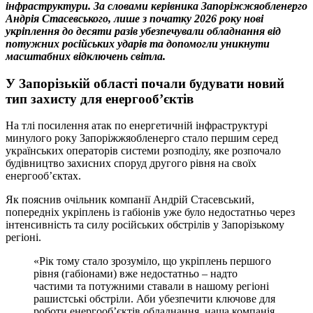
інфраструктури. За словами керівника Запоріжжяобленерго
Андрія Стасевського, лише з початку 2026 року нові
укріплення до десяти разів убезпечували обладнання від
потужних російських ударів та допомогли уникнути
масштабних відключень світла.
У Запорізькій області почали будувати новий
тип захисту для енергооб’єктів
На тлі посилення атак по енергетичній інфраструктурі
минулого року Запоріжжяобленерго стало першим серед
українських операторів системи розподілу, яке розпочало
будівництво захисних споруд другого рівня на своїх
енергооб’єктах.
Як пояснив очільник компанії Андрій Стасевський,
попередніх укріплень із габіонів уже було недостатньо через
інтенсивність та силу російських обстрілів у Запорізькому
регіоні.
«Рік тому стало зрозуміло, що укріплень першого
рівня (габіонами) вже недостатньо – надто
частими та потужними ставали в нашому регіоні
рашистські обстріли. Аби убезпечити ключове для
роботи енергооб’єктів обладнання, наша компанія