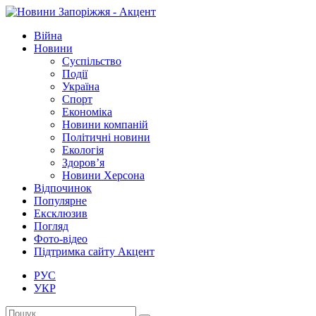
Війна
Новини
Суспільство
Події
Україна
Спорт
Економіка
Новини компаній
Політичні новини
Екологія
Здоров’я
Новини Херсона
Відпочинок
Популярне
Ексклюзив
Погляд
Фото-відео
Підтримка сайту Акцент
РУС
УКР