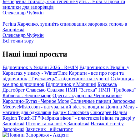
Безперевна тривога, якої тепер не чути… Нові загрози та
виклики для запоріжців
Олександр Чубукін
Регіна Харченко, зупиніть спилювання здорових тополь в
Запоріжжі
Олександр Чубукін
Всі точки зору
Наші інші проєкти
Відпочинок в Україні 2026 - RestIN
Відпочинок в Україні у
Карпатах у зимку - WinterTime
Карпати - все про гори та
відпочинок
"Трускавець" - відпочинок на курорті
Східниця -
все про відпочинок
Відпочинок у Моршині
Буковель
Драгобрат
Славсько
Свалява
НМП "Затока"
НМП "Грибовка"
Коблево - Черное море
Одесса - курорт на Черном море
Каролино-Бугаз - Черное Море
Солнечные панели Запорожья
MedoveMisto.com - натуральний віск та вощина
Долина Меду -
магазин для бджолярів
Вадим Слюсарєв
Слюсарев Вадим
Region
Touch-IT
"Фабрика вікон" - пластикові вікна та двері у
Запоріжжі
Штори та жалюзі у Запоріжжі
Натяжні стелі у
Запоріжжі
Захисник - військторг