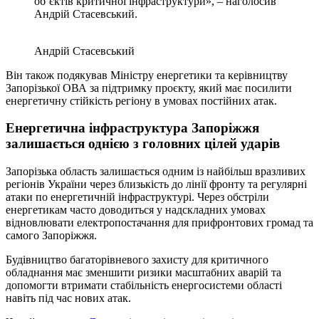
об’єктів критичної інфраструктури», – наголосив
Андрій Стасевський.
Андрій Стасевський
Він також подякував Міністру енергетики та керівництву
Запорізької ОВА за підтримку проєкту, який має посилити
енергетичну стійкість регіону в умовах постійних атак.
Енергетична інфраструктура Запоріжжя
залишається однією з головних цілей ударів
Запорізька область залишається одним із найбільш вразливих
регіонів України через близькість до лінії фронту та регулярні
атаки по енергетичній інфраструктурі. Через обстріли
енергетикам часто доводиться у надскладних умовах
відновлювати електропостачання для прифронтових громад та
самого Запоріжжя.
Будівництво багаторівневого захисту для критичного
обладнання має зменшити ризики масштабних аварій та
допомогти втримати стабільність енергосистеми області
навіть під час нових атак.