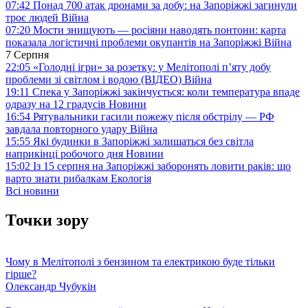
07:42
Понад 700 атак дронами за добу: на Запоріжжі загинули
троє людей
Війна
07:20
Мости знищують — росіяни наводять понтони: карта
показала логістичні проблеми окупантів на Запоріжжі
Війна
7 Серпня
22:05
«Голодні ігри» за розетку: у Мелітополі п’яту добу
проблеми зі світлом і водою (ВІДЕО)
Війна
19:11
Спека у Запоріжжі закінчується: коли температура впаде
одразу на 12 градусів
Новини
16:54
Рятувальники гасили пожежу після обстрілу — РФ
завдала повторного удару
Війна
15:55
Які будинки в Запоріжжі залишаться без світла
наприкінці робочого дня
Новини
15:02
Із 15 серпня на Запоріжжі заборонять ловити раків: що
варто знати рибалкам
Екологія
Всі новини
Точки зору
Чому в Мелітополі з бензином та електрикою буде тільки
гірше?
Олександр Чубукін