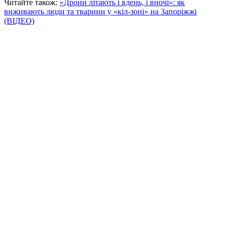
Читайте також:
«Дрони літають і вдень, і вночі»: як
виживають люди та тварини у «кіл-зоні» на Запоріжжі
(ВІДЕО)