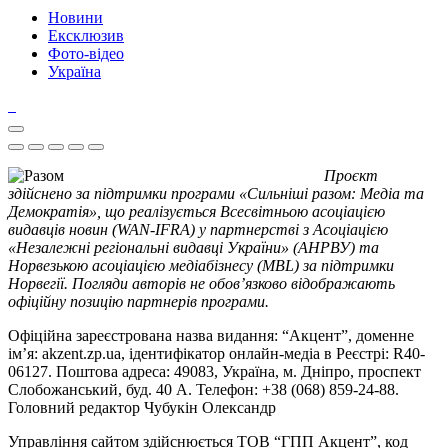
Новини
Ексклюзив
Фото-відео
Україна
Проєкт
здійснено за підтримки програми «Сильніші разом: Медіа та
Демократія», що реалізується Всесвітньою асоціацією
видавців новин (WAN-IFRA) у партнерстві з Асоціацією
«Незалежні регіональні видавці України» (АНРВУ) та
Норвезькою асоціацією медіабізнесу (MBL) за підтримки
Норвегії. Погляди авторів не обов’язково відображають
офіційну позицію партнерів програми.
Офіційна зареєстрована назва видання: “Акцент”, доменне
ім’я: akzent.zp.ua, ідентифікатор онлайн-медіа в Реєстрі: R40-
06127. Поштова адреса: 49083, Україна, м. Дніпро, проспект
Слобожанський, буд. 40 А. Телефон: +38 (068) 859-24-88.
Головний редактор Чубукін Олександр
Управління сайтом здійснюється ТОВ “ГПП Акцент”, код