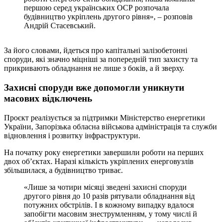
першою серед українських ОСР розпочала
будівництво укріплень другого рівня», – розповів
Андрій Стасевський.
За його словами, йдеться про капітальні залізобетонні
споруди, які значно міцніші за попередній тип захисту та
прикривають обладнання не лише з боків, а й зверху.
Захисні споруди вже допомогли уникнути
масових відключень
Проєкт реалізується за підтримки Міністерство енергетики
України, Запорізька обласна військова адміністрація та служби
відновлення і розвитку інфраструктури.
На початку року енергетики завершили роботи на перших
двох об’єктах. Наразі кількість укріплених енерговузлів
збільшилася, а будівництво триває.
«Лише за чотири місяці зведені захисні споруди
другого рівня до 10 разів рятували обладнання від
потужних обстрілів. І в кожному випадку вдалося
запобігти масовим знеструмленням, у тому числі й