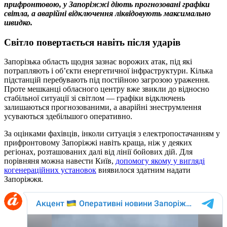
прифронтовою, у Запоріжжі діють прогнозовані графіки
світла, а аварійні відключення ліквідовують максимально
швидко.
Світло повертається навіть після ударів
Запорізька область щодня зазнає ворожих атак, під які
потрапляють і об’єкти енергетичної інфраструктури. Кілька
підстанцій перебувають під постійною загрозою ураження.
Проте мешканці обласного центру вже звикли до відносно
стабільної ситуації зі світлом — графіки відключень
залишаються прогнозованими, а аварійні знеструмлення
усуваються здебільшого оперативно.
За оцінками фахівців, інколи ситуація з електропостачанням у
прифронтовому Запоріжжі навіть краща, ніж у деяких
регіонах, розташованих далі від лінії бойових дій. Для
порівняня можна навести Київ,
допомогу якому у вигляді
когенераційних установок
виявилося здатним надати
Запоріжжя.