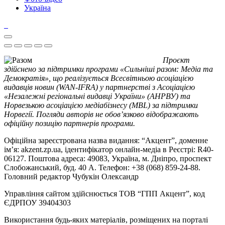
Україна
Проєкт
здійснено за підтримки програми «Сильніші разом: Медіа та
Демократія», що реалізується Всесвітньою асоціацією
видавців новин (WAN-IFRA) у партнерстві з Асоціацією
«Незалежні регіональні видавці України» (АНРВУ) та
Норвезькою асоціацією медіабізнесу (MBL) за підтримки
Норвегії. Погляди авторів не обов’язково відображають
офіційну позицію партнерів програми.
Офіційна зареєстрована назва видання: “Акцент”, доменне
ім’я: akzent.zp.ua, ідентифікатор онлайн-медіа в Реєстрі: R40-
06127. Поштова адреса: 49083, Україна, м. Дніпро, проспект
Слобожанський, буд. 40 А. Телефон: +38 (068) 859-24-88.
Головний редактор Чубукін Олександр
Управління сайтом здійснюється ТОВ “ГПП Акцент”, код
ЄДРПОУ 39404303
Використання будь-яких матеріалів, розміщених на порталі