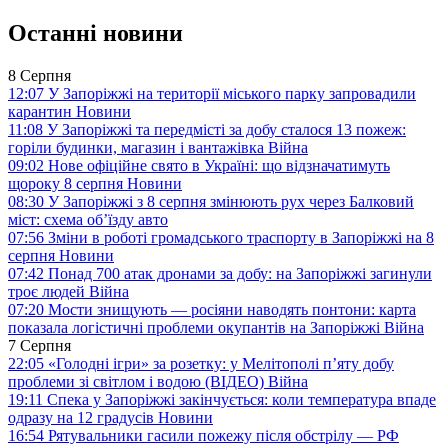
Останні новини
8 Серпня
12:07
У Запоріжжі на території міського парку запровадили
карантин
Новини
11:08
У Запоріжжі та передмісті за добу сталося 13 пожеж:
горіли будинки, магазин і вантажівка
Війна
09:02
Нове офіційне свято в Україні: що відзначатимуть
щороку 8 серпня
Новини
08:30
У Запоріжжі з 8 серпня змінюють рух через Балковий
міст: схема об’їзду
авто
07:56
Зміни в роботі громадського траспорту в Запоріжжі на 8
серпня
Новини
07:42
Понад 700 атак дронами за добу: на Запоріжжі загинули
троє людей
Війна
07:20
Мости знищують — росіяни наводять понтони: карта
показала логістичні проблеми окупантів на Запоріжжі
Війна
7 Серпня
22:05
«Голодні ігри» за розетку: у Мелітополі п’яту добу
проблеми зі світлом і водою (ВІДЕО)
Війна
19:11
Спека у Запоріжжі закінчується: коли температура впаде
одразу на 12 градусів
Новини
16:54
Рятувальники гасили пожежу після обстрілу — РФ