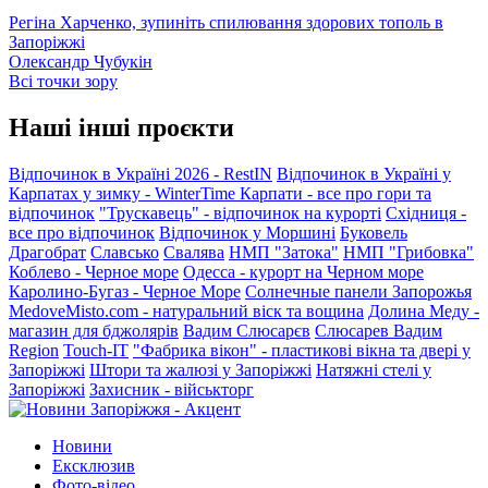
Регіна Харченко, зупиніть спилювання здорових тополь в
Запоріжжі
Олександр Чубукін
Всі точки зору
Наші інші проєкти
Відпочинок в Україні 2026 - RestIN
Відпочинок в Україні у
Карпатах у зимку - WinterTime
Карпати - все про гори та
відпочинок
"Трускавець" - відпочинок на курорті
Східниця -
все про відпочинок
Відпочинок у Моршині
Буковель
Драгобрат
Славсько
Свалява
НМП "Затока"
НМП "Грибовка"
Коблево - Черное море
Одесса - курорт на Черном море
Каролино-Бугаз - Черное Море
Солнечные панели Запорожья
MedoveMisto.com - натуральний віск та вощина
Долина Меду -
магазин для бджолярів
Вадим Слюсарєв
Слюсарев Вадим
Region
Touch-IT
"Фабрика вікон" - пластикові вікна та двері у
Запоріжжі
Штори та жалюзі у Запоріжжі
Натяжні стелі у
Запоріжжі
Захисник - військторг
Новини
Ексклюзив
Фото-відео