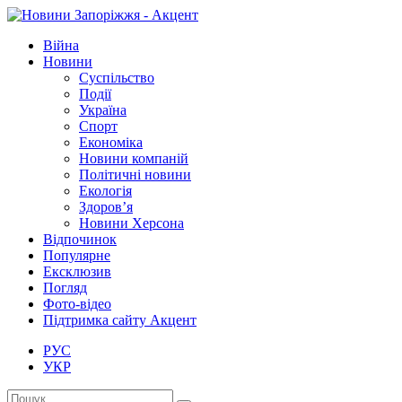
Війна
Новини
Суспільство
Події
Україна
Спорт
Економіка
Новини компаній
Політичні новини
Екологія
Здоров’я
Новини Херсона
Відпочинок
Популярне
Ексклюзив
Погляд
Фото-відео
Підтримка сайту Акцент
РУС
УКР