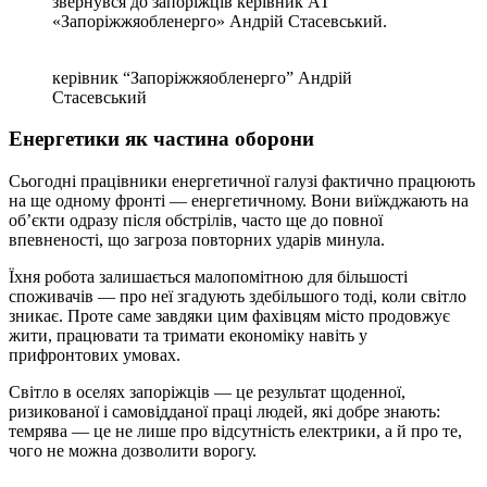
звернувся до запоріжців керівник АТ
«Запоріжжяобленерго» Андрій Стасевський.
керівник “Запоріжжяобленерго” Андрій
Стасевський
Енергетики як частина оборони
Сьогодні працівники енергетичної галузі фактично працюють
на ще одному фронті — енергетичному. Вони виїжджають на
об’єкти одразу після обстрілів, часто ще до повної
впевненості, що загроза повторних ударів минула.
Їхня робота залишається малопомітною для більшості
споживачів — про неї згадують здебільшого тоді, коли світло
зникає. Проте саме завдяки цим фахівцям місто продовжує
жити, працювати та тримати економіку навіть у
прифронтових умовах.
Світло в оселях запоріжців — це результат щоденної,
ризикованої і самовідданої праці людей, які добре знають:
темрява — це не лише про відсутність електрики, а й про те,
чого не можна дозволити ворогу.