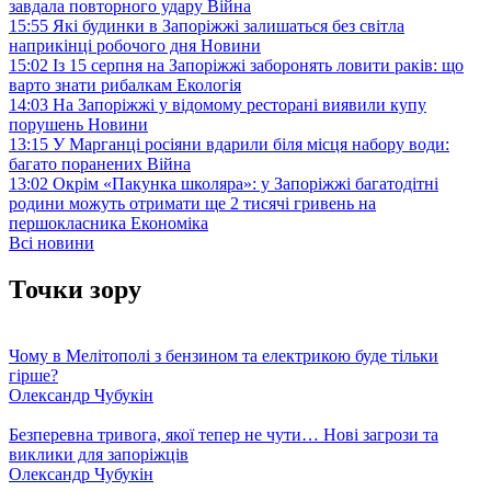
завдала повторного удару
Війна
15:55
Які будинки в Запоріжжі залишаться без світла
наприкінці робочого дня
Новини
15:02
Із 15 серпня на Запоріжжі заборонять ловити раків: що
варто знати рибалкам
Екологія
14:03
На Запоріжжі у відомому ресторані виявили купу
порушень
Новини
13:15
У Марганці росіяни вдарили біля місця набору води:
багато поранених
Війна
13:02
Окрім «Пакунка школяра»: у Запоріжжі багатодітні
родини можуть отримати ще 2 тисячі гривень на
першокласника
Економіка
Всі новини
Точки зору
Чому в Мелітополі з бензином та електрикою буде тільки
гірше?
Олександр Чубукін
Безперевна тривога, якої тепер не чути… Нові загрози та
виклики для запоріжців
Олександр Чубукін