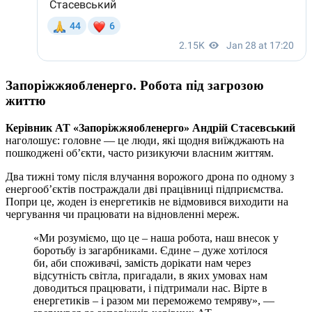
Запоріжжяобленерго. Робота під загрозою
життю
Керівник АТ «Запоріжжяобленерго» Андрій Стасевський
наголошує: головне — це люди, які щодня виїжджають на
пошкоджені об’єкти, часто ризикуючи власним життям.
Два тижні тому після влучання ворожого дрона по одному з
енергооб’єктів постраждали дві працівниці підприємства.
Попри це, жоден із енергетиків не відмовився виходити на
чергування чи працювати на відновленні мереж.
«Ми розуміємо, що це – наша робота, наш внесок у
боротьбу із загарбниками. Єдине – дуже хотілося
би, аби споживачі, замість дорікати нам через
відсутність світла, пригадали, в яких умовах нам
доводиться працювати, і підтримали нас. Вірте в
енергетиків – і разом ми переможемо темряву», —