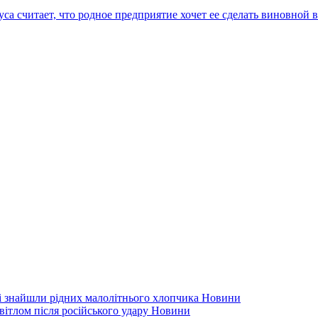
са считает, что родное предприятие хочет ее сделать виновной 
кі знайшли рідних малолітнього хлопчика
Новини
вітлом після російського удару
Новини