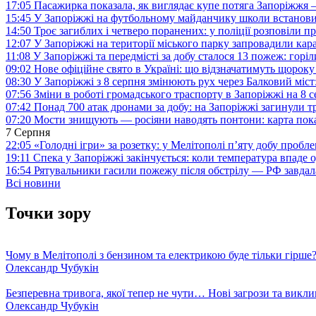
17:05
Пасажирка показала, як виглядає купе потяга Запоріжж
15:45
У Запоріжжі на футбольному майданчику школи встанови
14:50
Троє загиблих і четверо поранених: у поліції розповіли п
12:07
У Запоріжжі на території міського парку запровадили ка
11:08
У Запоріжжі та передмісті за добу сталося 13 пожеж: горі
09:02
Нове офіційне свято в Україні: що відзначатимуть щороку
08:30
У Запоріжжі з 8 серпня змінюють рух через Балковий міст:
07:56
Зміни в роботі громадського траспорту в Запоріжжі на 8 
07:42
Понад 700 атак дронами за добу: на Запоріжжі загинули 
07:20
Мости знищують — росіяни наводять понтони: карта пока
7 Серпня
22:05
«Голодні ігри» за розетку: у Мелітополі п’яту добу пробл
19:11
Спека у Запоріжжі закінчується: коли температура впаде о
16:54
Рятувальники гасили пожежу після обстрілу — РФ завдал
Всі новини
Точки зору
Чому в Мелітополі з бензином та електрикою буде тільки гірше
Олександр Чубукін
Безперевна тривога, якої тепер не чути… Нові загрози та викли
Олександр Чубукін