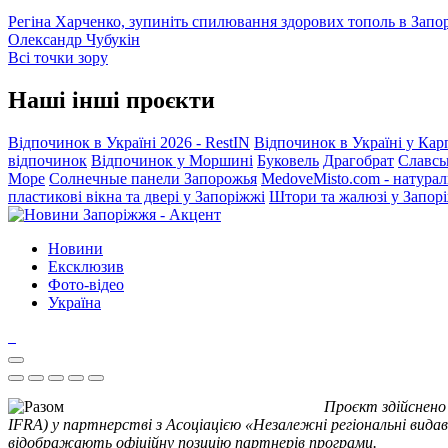
Регіна Харченко, зупиніть спилювання здорових тополь в Запо
Олександр Чубукін
Всі точки зору
Наші інші проєкти
Відпочинок в Україні 2026 - RestIN
Відпочинок в Україні у Кар
відпочинок
Відпочинок у Моршині
Буковель
Драгобрат
Славсь
Море
Солнечные панели Запорожья
MedoveMisto.com - натурал
пластикові вікна та двері у Запоріжжі
Штори та жалюзі у Запор
Новини
Ексклюзив
Фото-відео
Україна
Проєкт здійснено
IFRA) у партнерстві з Асоціацією «Незалежні регіональні видав
відображають офіційну позицію партнерів програми.