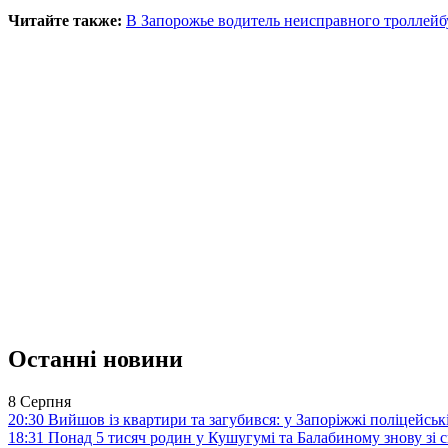
Читайте также:
В Запорожье водитель неисправного троллейбу
Останні новини
8 Серпня
20:30
Вийшов із квартири та загубився: у Запоріжжі поліцейсь
18:31
Понад 5 тисяч родин у Кушугумі та Балабиному знову зі с