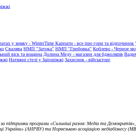
ріжжі
патах у зимку - WinterTime
Карпати - все про гори та відпочинок
ко
Свалява
НМП "Затока"
НМП "Грибовка"
Коблево - Черное мо
ьний віск та вощина
Долина Меду - магазин для бджолярів
Вади
іжжі
Натяжні стелі у Запоріжжі
Захисник - військторг
 за підтримки програми «Сильніші разом: Медіа та Демократія»,
ці України» (АНРВУ) та Норвезькою асоціацією медіабізнесу (MBL