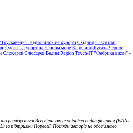
"Трускавець" - відпочинок на курорті
Східниця - все про
ре
Одесса - курорт на Черном море
Каролино-Бугаз - Черное
м Слюсарєв
Слюсарев Вадим
Region
Touch-IT
"Фабрика вікон" -
 що реалізується Всесвітньою асоціацією видавців новин (WAN-
) за підтримки Норвегії. Погляди авторів не обов’язково