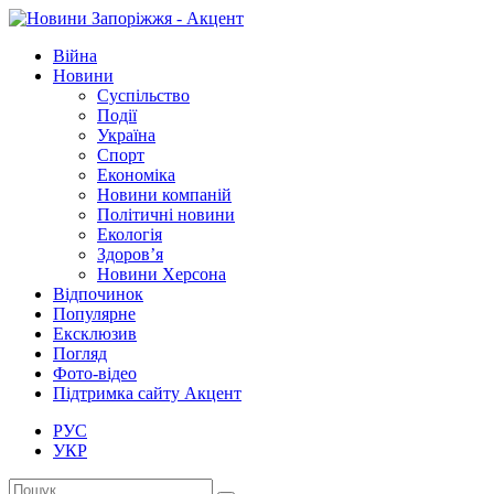
Війна
Новини
Суспільство
Події
Україна
Спорт
Економіка
Новини компаній
Політичні новини
Екологія
Здоров’я
Новини Херсона
Відпочинок
Популярне
Ексклюзив
Погляд
Фото-відео
Підтримка сайту Акцент
РУС
УКР