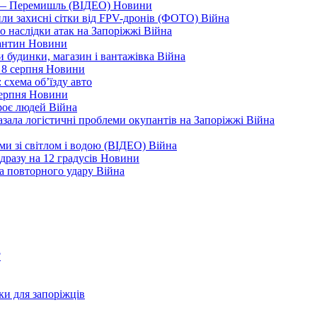
я — Перемишль (ВІДЕО)
Новини
ли захисні сітки від FPV-дронів (ФОТО)
Війна
ро наслідки атак на Запоріжжі
Війна
рантин
Новини
ли будинки, магазин і вантажівка
Війна
 8 серпня
Новини
 схема об’їзду
авто
серпня
Новини
троє людей
Війна
зала логістичні проблеми окупантів на Запоріжжі
Війна
еми зі світлом і водою (ВІДЕО)
Війна
дразу на 12 градусів
Новини
а повторного удару
Війна
?
ки для запоріжців