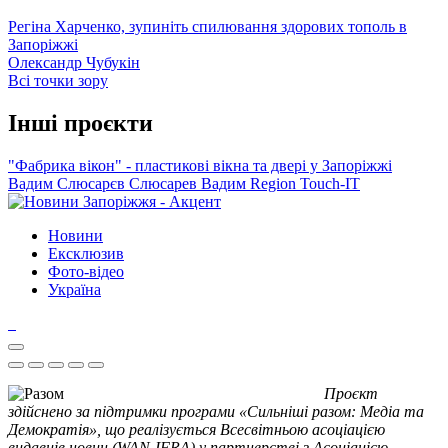
Регіна Харченко, зупиніть спилювання здорових тополь в
Запоріжжі
Олександр Чубукін
Всі точки зору
Інші проєкти
"Фабрика вікон" - пластикові вікна та двері у Запоріжжі
Вадим Слюсарєв
Слюсарев Вадим
Region
Touch-IT
Новини
Ексклюзив
Фото-відео
Україна
Проєкт
здійснено за підтримки програми «Сильніші разом: Медіа та
Демократія», що реалізується Всесвітньою асоціацією
видавців новин (WAN-IFRA) у партнерстві з Асоціацією