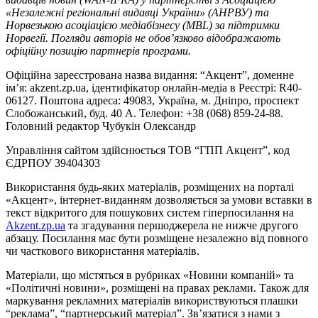
«Незалежні регіональні видавці України» (АНРВУ) та
Норвезькою асоціацією медіабізнесу (MBL) за підтримки
Норвегії. Погляди авторів не обов’язково відображають
офіційну позицію партнерів програми.
Офіційна зареєстрована назва видання: “Акцент”, доменне
ім’я: akzent.zp.ua, ідентифікатор онлайн-медіа в Реєстрі: R40-
06127. Поштова адреса: 49083, Україна, м. Дніпро, проспект
Слобожанський, буд. 40 А. Телефон: +38 (068) 859-24-88.
Головний редактор Чубукін Олександр
Управління сайтом здійснюється ТОВ “ГПП Акцент”, код
ЄДРПОУ 39404303
Використання будь-яких матеріалів, розміщених на порталі
«Акцент», інтернет-виданням дозволяється за умови вставки в
текст відкритого для пошукових систем гіперпосилання на
Akzent.zp.ua
та згадування першоджерела не нижче другого
абзацу. Посилання має бути розміщене незалежно від повного
чи часткового використання матеріалів.
Матеріали, що містяться в рубриках «Новини компаній» та
«Політичні новини», розміщені на правах реклами. Також для
маркування рекламних матеріалів використвуються плашки
“реклама”, “партнерський матеріал”. Зв’язатися з нами з