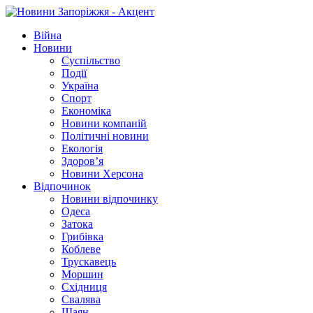
Війна
Новини
Суспільство
Події
Україна
Спорт
Економіка
Новини компаній
Політичні новини
Екологія
Здоров’я
Новини Херсона
Відпочинок
Новини відпочинку
Одеса
Затока
Грибівка
Коблеве
Трускавець
Моршин
Східниця
Свалява
Шаян