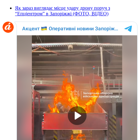
Як зараз виглядає місце удару дрону поруч з
“Епціентром” в Запоріжжі (ФОТО, ВІДЕО)