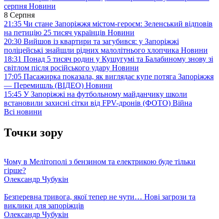
серпня
Новини
8 Серпня
21:35
Чи стане Запоріжжя містом-героєм: Зеленський відповів
на петицію 25 тисяч українців
Новини
20:30
Вийшов із квартири та загубився: у Запоріжжі
поліцейські знайшли рідних малолітнього хлопчика
Новини
18:31
Понад 5 тисяч родин у Кушугумі та Балабиному знову зі
світлом після російського удару
Новини
17:05
Пасажирка показала, як виглядає купе потяга Запоріжжя
— Перемишль (ВІДЕО)
Новини
15:45
У Запоріжжі на футбольному майданчику школи
встановили захисні сітки від FPV-дронів (ФОТО)
Війна
Всі новини
Точки зору
Чому в Мелітополі з бензином та електрикою буде тільки
гірше?
Олександр Чубукін
Безперевна тривога, якої тепер не чути… Нові загрози та
виклики для запоріжців
Олександр Чубукін