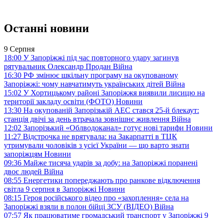
Останні новини
9 Серпня
18:00
У Запоріжжі під час повторного удару загинув
рятувальник Олександр Продан
Війна
16:30
РФ змінює шкільну програму на окупованому
Запоріжжі: чому навчатимуть українських дітей
Війна
15:02
У Хортицькому районі Запоріжжя виявили лисицю на
території закладу освіти (ФОТО)
Новини
13:30
На окупованій Запорізькій АЕС стався 25-й блекаут:
станція двічі за день втрачала зовнішнє живлення
Війна
12:02
Запорізький «Облводоканал» готує нові тарифи
Новини
11:27
Відстрочка не врятувала: на Закарпатті в ТЦК
утримували чоловіків з усієї України — що варто знати
запоріжцям
Новини
09:36
Майже тисяча ударів за добу: на Запоріжжі поранені
двоє людей
Війна
08:55
Енергетики попереджають про ранкове відключення
світла 9 серпня в Запоріжжі
Новини
08:15
Героя російського відео про «захоплення» села на
Запоріжжі взяли в полон бійці ЗСУ (ВІДЕО)
Війна
07:57
Як працюватиме громадський транспорт у Запоріжжі 9