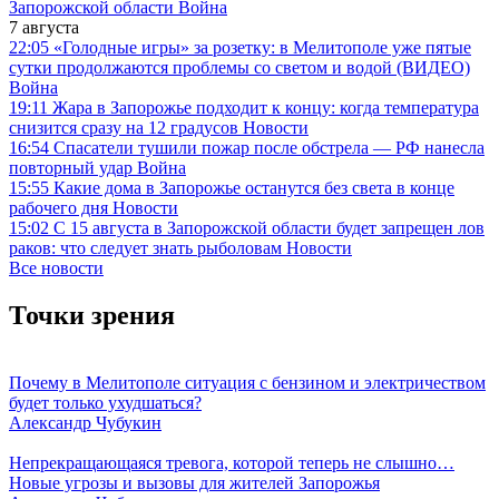
Запорожской области
Война
7 августа
22:05
«Голодные игры» за розетку: в Мелитополе уже пятые
сутки продолжаются проблемы со светом и водой (ВИДЕО)
Война
19:11
Жара в Запорожье подходит к концу: когда температура
снизится сразу на 12 градусов
Новости
16:54
Спасатели тушили пожар после обстрела — РФ нанесла
повторный удар
Война
15:55
Какие дома в Запорожье останутся без света в конце
рабочего дня
Новости
15:02
С 15 августа в Запорожской области будет запрещен лов
раков: что следует знать рыболовам
Новости
Все новости
Точки зрения
Почему в Мелитополе ситуация с бензином и электричеством
будет только ухудшаться?
Александр Чубукин
Непрекращающаяся тревога, которой теперь не слышно…
Новые угрозы и вызовы для жителей Запорожья