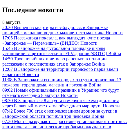
Последние новости
8 августа
20:30
Вышел из квартиры и заблудился: в Запорожье
полицейские нашли родных малолетнего мальчика
Новости
17:05
Пассажирка показала, как выглядит купе поезда
«Запорожье — Перемышль» (ВИДЕО)
Новости
15:45
В Запорожье на футбольной площадке школы
установили защитные сетки от FPV-дронов (ФОТО)
Война
14:50
Трое погибших и четверо раненых: в полиции
рассказали о последствиях атак в Запорожье
Война
12:07
В Запорожье на территории городского парка ввели
карантин
Новости
11:08
В Запорожье и его пригородах за сутки произошло 13
пожаров: горели дома, магазин и грузовик
Война
09:02
Новый официальный праздник в Украине: что будут
отмечать ежегодно 8 августа
Новости
08:30
В Запорожье с 8 августа изменяется схема движения
через Балковый мост: схема объездного маршрута
Новости
07:42
Более 700 атак с использованием дронов за сутки: в
Запорожской области погибли три человека
Война
07:20
Мосты разрушают — россияне устанавливают понтоны:
карта показала логистические проблемы оккупантов в