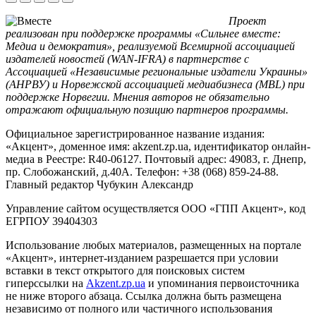
Проект
реализован при поддержке программы «Сильнее вместе:
Медиа и демократия», реализуемой Всемирной ассоциацией
издателей новостей (WAN-IFRA) в партнерстве с
Ассоциацией «Независимые региональные издатели Украины»
(АНРВУ) и Норвежской ассоциацией медиабизнеса (MBL) при
поддержке Норвегии. Мнения авторов не обязательно
отражают официальную позицию партнеров программы.
Официальное зарегистрированное название издания:
«Акцент», доменное имя: akzent.zp.ua, идентификатор онлайн-
медиа в Реестре: R40-06127. Почтовый адрес: 49083, г. Днепр,
пр. Слобожанский, д.40А. Телефон: +38 (068) 859-24-88.
Главный редактор Чубукин Александр
Управление сайтом осуществляется ООО «ГПП Акцент», код
ЕГРПОУ 39404303
Использование любых материалов, размещенных на портале
«Акцент», интернет-изданием разрешается при условии
вставки в текст открытого для поисковых систем
гиперссылки на
Akzent.zp.ua
и упоминания первоисточника
не ниже второго абзаца. Ссылка должна быть размещена
независимо от полного или частичного использования