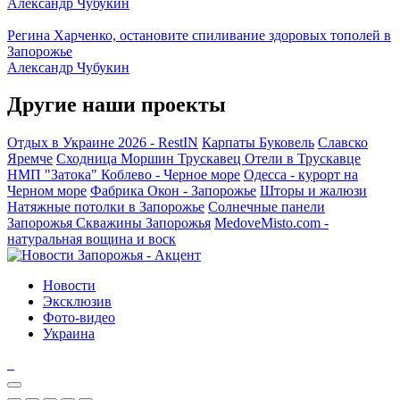
Александр Чубукин
Регина Харченко, остановите спиливание здоровых тополей в
Запорожье
Александр Чубукин
Другие наши проекты
Отдых в Украине 2026 - RestIN
Карпаты
Буковель
Славско
Яремче
Сходница
Моршин
Трускавец
Отели в Трускавце
НМП "Затока"
Коблево - Черное море
Одесса - курорт на
Черном море
Фабрика Окон - Запорожье
Шторы и жалюзи
Натяжные потолки в Запорожье
Солнечные панели
Запорожья
Скважины Запорожья
MedoveMisto.com -
натуральная вощина и воск
Новости
Эксклюзив
Фото-видео
Украина