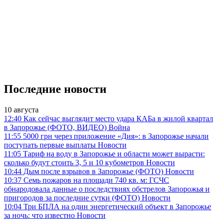
Последние новости
10 августа
12:40
Как сейчас выглядит место удара КАБа в жилой квартал
в Запорожье (ФОТО, ВИДЕО)
Война
11:55
5000 грн через приложение «Дия»: в Запорожье начали
поступать первые выплаты
Новости
11:05
Тариф на воду в Запорожье и области может вырасти:
сколько будут стоить 3, 5 и 10 кубометров
Новости
10:44
Дым после взрывов в Запорожье (ФОТО)
Новости
10:37
Семь пожаров на площади 740 кв. м: ГСЧС
обнародовала данные о последствиях обстрелов Запорожья и
пригородов за последние сутки (ФОТО)
Новости
10:04
Три БПЛА на один энергетический объект в Запорожье
за ночь: что известно
Новости