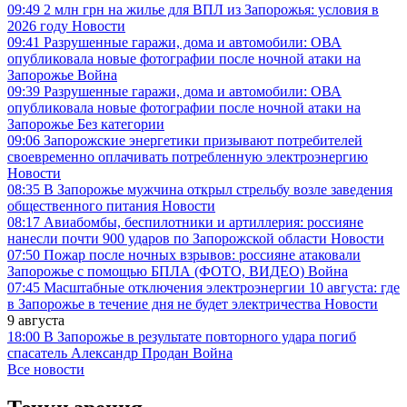
09:49
2 млн грн на жилье для ВПЛ из Запорожья: условия в
2026 году
Новости
09:41
Разрушенные гаражи, дома и автомобили: ОВА
опубликовала новые фотографии после ночной атаки на
Запорожье
Война
09:39
Разрушенные гаражи, дома и автомобили: ОВА
опубликовала новые фотографии после ночной атаки на
Запорожье
Без категории
09:06
Запорожские энергетики призывают потребителей
своевременно оплачивать потребленную электроэнергию
Новости
08:35
В Запорожье мужчина открыл стрельбу возле заведения
общественного питания
Новости
08:17
Авиабомбы, беспилотники и артиллерия: россияне
нанесли почти 900 ударов по Запорожской области
Новости
07:50
Пожар после ночных взрывов: россияне атаковали
Запорожье с помощью БПЛА (ФОТО, ВИДЕО)
Война
07:45
Масштабные отключения электроэнергии 10 августа: где
в Запорожье в течение дня не будет электричества
Новости
9 августа
18:00
В Запорожье в результате повторного удара погиб
спасатель Александр Продан
Война
Все новости