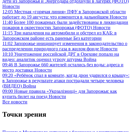
дети из Запорожья и Энергодара отдохнули в лагерях (ФОТО)
Новости
12:05
Местная «горячая линия» ПФУ в Запорожской области
работает до 19 августа: что изменится в дальнейшем
Новости
11:40
Более 100 пожарных были задействованы в ликвидации
пожаров в окрестностях Запорожья (ФОТО)
Новости
11:15
Три нападения на автомобили и обстрел из КАБ: в
Запорожском районе есть раненые
Без категории
11:02
Запорожье инициирует изменения в законодательство о
распределении природного газа в жилом фонде
Новости
10:10
Уничтожение российской ДРГ в Орехове попало на
видео: аналитик оценил угрозу штурма
Война
09:46
В Запорожье 660 жителей остались без воды: адреса и
место доставки
Новости
09:20
«Ребёнок спал в комнате, когда дрон ударился о крышу»:
в Запорожье в результате атаки пострадали четыре человека
(ВИДЕО)
Война
09:00
Новые правила «Укрзалізниці» для Запорожья: как
купить билет на поезд
Новости
Все новости
Точки зрения