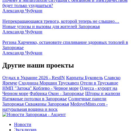
Почему в Мелитополе ситуация с бензином и электричеством
будет только ухудшаться?
Александр Чубукин
Непрекращающаяся тревога, которой теперь не слышно…
Новые угрозы и вызовы для жителей Запорожья
Александр Чубукин
Регина Харченко, остановите спиливание здоровых тополей в
Запорожье
Александр Чубукин
Другие наши проекты
Отдых в Украине 2026 - RestIN
Карпаты
Буковель
Славско
Яремче
Сходница
Моршин
Трускавец
Отели в Трускавце
НМП "Затока"
Коблево - Черное море
Одесса - курорт на
Черном море
Фабрика Окон - Запорожье
Шторы и жалюзи
Натяжные потолки в Запорожье
Солнечные панели
Запорожья
Скважины Запорожья
MedoveMisto.com -
натуральная вощина и воск
Новости
Эксклюзив