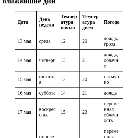
ближайшие дни
Темпер
Темпер
День
Дата
атура
атура
Погода
недели
ночью
днем
дождь,
13 мая
среда
12
20
гроза
дождь,
14 мая
четверг
13
21
облачн
о
пятниц
пасмур
15 мая
13
20
а
но
16 мая
суббота
14
21
дождь
переме
воскрес
нная
17 мая
15
23
енье
облачн
ость
переме
понеде
нная