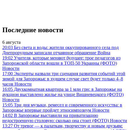
Последние новости
6 августа
20:03
Без света и воды: жители оккупированного села под
Днепрорудным записали отчаянное обращение
Война
19:02
Учителя, которые меняют будущее: трое педагогов из
Запорожской области вошли в ТОП-50 Украины (ФОТО)
Новости
17:00
Эксперты назвали три сценария развития событий этой
зимой для Запорожья: в худшем случае свет будет только 4–8
часов
Новости
16:05
Двухкомнатная квартира за 1 млн грн: в Запорожье на
аукцион выставлено жилье на улице Вишневецкого (ФОТО)
Новости
15:05
Три дня музыки, ремесел и современного искусства: в
Запорожье впервые пройдет этносимпозиум
Новости
14:02
В Запорожье выставили на приватизацию
недостроенную столовую: сколько она стоит (ФОТО)
Новости
13:27
От тревог — к палаткам, творчеству и новым друзьям: