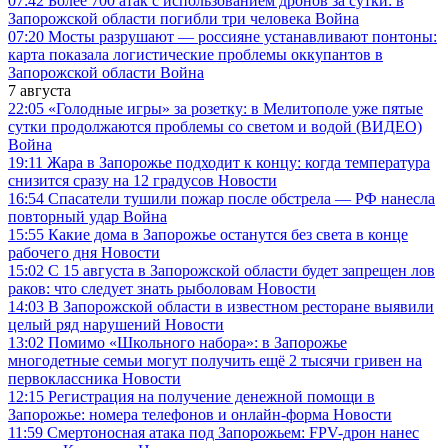
07:42
Более 700 атак с использованием дронов за сутки: в
Запорожской области погибли три человека
Война
07:20
Мосты разрушают — россияне устанавливают понтоны:
карта показала логистические проблемы оккупантов в
Запорожской области
Война
7 августа
22:05
«Голодные игры» за розетку: в Мелитополе уже пятые
сутки продолжаются проблемы со светом и водой (ВИДЕО)
Война
19:11
Жара в Запорожье подходит к концу: когда температура
снизится сразу на 12 градусов
Новости
16:54
Спасатели тушили пожар после обстрела — РФ нанесла
повторный удар
Война
15:55
Какие дома в Запорожье останутся без света в конце
рабочего дня
Новости
15:02
С 15 августа в Запорожской области будет запрещен лов
раков: что следует знать рыболовам
Новости
14:03
В Запорожской области в известном ресторане выявили
целый ряд нарушений
Новости
13:02
Помимо «Школьного набора»: в Запорожье
многодетные семьи могут получить ещё 2 тысячи гривен на
первоклассника
Новости
12:15
Регистрация на получение денежной помощи в
Запорожье: номера телефонов и онлайн-форма
Новости
11:59
Смертоносная атака под Запорожьем: FPV-дрон нанес