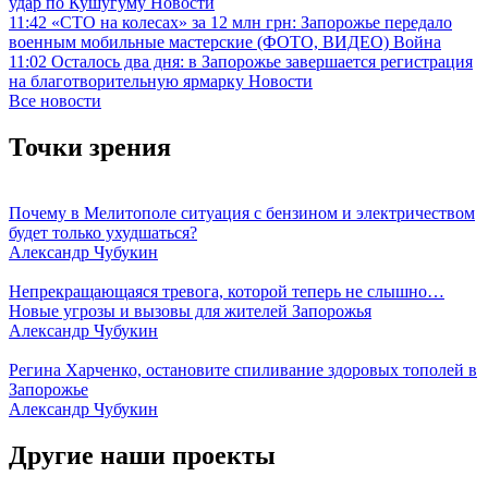
удар по Кушугуму
Новости
11:42
«СТО на колесах» за 12 млн грн: Запорожье передало
военным мобильные мастерские (ФОТО, ВИДЕО)
Война
11:02
Осталось два дня: в Запорожье завершается регистрация
на благотворительную ярмарку
Новости
Все новости
Точки зрения
Почему в Мелитополе ситуация с бензином и электричеством
будет только ухудшаться?
Александр Чубукин
Непрекращающаяся тревога, которой теперь не слышно…
Новые угрозы и вызовы для жителей Запорожья
Александр Чубукин
Регина Харченко, остановите спиливание здоровых тополей в
Запорожье
Александр Чубукин
Другие наши проекты