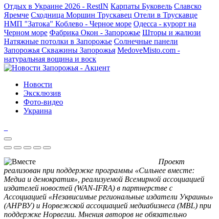
Отдых в Украине 2026 - RestIN
Карпаты
Буковель
Славско
Яремче
Сходница
Моршин
Трускавец
Отели в Трускавце
НМП "Затока"
Коблево - Черное море
Одесса - курорт на
Черном море
Фабрика Окон - Запорожье
Шторы и жалюзи
Натяжные потолки в Запорожье
Солнечные панели
Запорожья
Скважины Запорожья
MedoveMisto.com -
натуральная вощина и воск
Новости
Эксклюзив
Фото-видео
Украина
Проект
реализован при поддержке программы «Сильнее вместе:
Медиа и демократия», реализуемой Всемирной ассоциацией
издателей новостей (WAN-IFRA) в партнерстве с
Ассоциацией «Независимые региональные издатели Украины»
(АНРВУ) и Норвежской ассоциацией медиабизнеса (MBL) при
поддержке Норвегии. Мнения авторов не обязательно