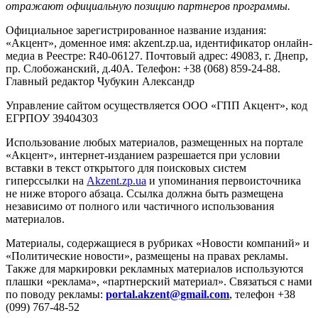
отражают официальную позицию партнеров программы.
Официальное зарегистрированное название издания:
«Акцент», доменное имя: akzent.zp.ua, идентификатор онлайн-
медиа в Реестре: R40-06127. Почтовый адрес: 49083, г. Днепр,
пр. Слобожанский, д.40А. Телефон: +38 (068) 859-24-88.
Главный редактор Чубукин Александр
Управление сайтом осуществляется ООО «ГПП Акцент», код
ЕГРПОУ 39404303
Использование любых материалов, размещенных на портале
«Акцент», интернет-изданием разрешается при условии
вставки в текст открытого для поисковых систем
гиперссылки на
Akzent.zp.ua
и упоминания первоисточника
не ниже второго абзаца. Ссылка должна быть размещена
независимо от полного или частичного использования
материалов.
Материалы, содержащиеся в рубриках «Новости компаний» и
«Политические новости», размещены на правах рекламы.
Также для маркировки рекламных материалов используются
плашки «реклама», «партнерский материал». Связаться с нами
по поводу рекламы:
portal.akzent@gmail.com
, телефон +38
(099) 767-48-52