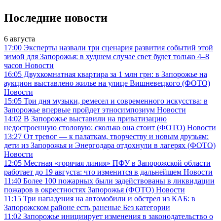
Последние новости
6 августа
17:00
Эксперты назвали три сценария развития событий этой
зимой для Запорожья: в худшем случае свет будет только 4–8
часов
Новости
16:05
Двухкомнатная квартира за 1 млн грн: в Запорожье на
аукцион выставлено жилье на улице Вишневецкого (ФОТО)
Новости
15:05
Три дня музыки, ремесел и современного искусства: в
Запорожье впервые пройдет этносимпозиум
Новости
14:02
В Запорожье выставили на приватизацию
недостроенную столовую: сколько она стоит (ФОТО)
Новости
13:27
От тревог — к палаткам, творчеству и новым друзьям:
дети из Запорожья и Энергодара отдохнули в лагерях (ФОТО)
Новости
12:05
Местная «горячая линия» ПФУ в Запорожской области
работает до 19 августа: что изменится в дальнейшем
Новости
11:40
Более 100 пожарных были задействованы в ликвидации
пожаров в окрестностях Запорожья (ФОТО)
Новости
11:15
Три нападения на автомобили и обстрел из КАБ: в
Запорожском районе есть раненые
Без категории
11:02
Запорожье инициирует изменения в законодательство о