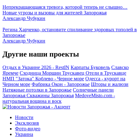
Непрекращающаяся тревога, которой теперь не слышно…
Новые угрозы и вызовы для жителей Запорожья
Александр Чубукин
Регина Харченко, остановите спиливание здоровых тополей в
Запорожье
Александр Чубукин
Другие наши проекты
Отдых в Украине 2026 - RestIN
Карпаты
Буковель
Славско
Яремче
Сходница
Моршин
Трускавец
Отели в Трускавце
НМП "Затока"
Коблево - Черное море
Одесса - курорт на
Черном море
Фабрика Окон - Запорожье
Шторы и жалюзи
Натяжные потолки в Запорожье
Солнечные панели
Запорожья
Скважины Запорожья
MedoveMisto.com -
натуральная вощина и воск
Новости
Эксклюзив
Фото-видео
Украина