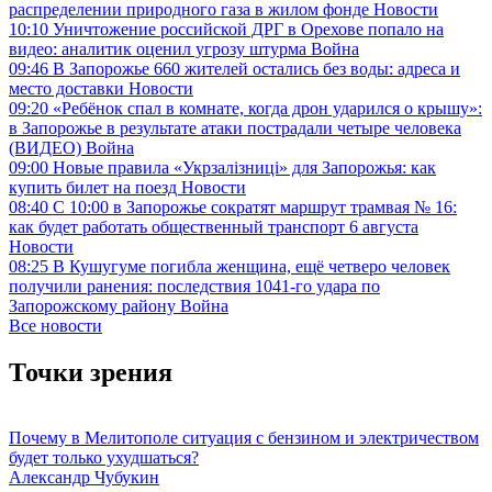
распределении природного газа в жилом фонде
Новости
10:10
Уничтожение российской ДРГ в Орехове попало на
видео: аналитик оценил угрозу штурма
Война
09:46
В Запорожье 660 жителей остались без воды: адреса и
место доставки
Новости
09:20
«Ребёнок спал в комнате, когда дрон ударился о крышу»:
в Запорожье в результате атаки пострадали четыре человека
(ВИДЕО)
Война
09:00
Новые правила «Укрзалізниці» для Запорожья: как
купить билет на поезд
Новости
08:40
С 10:00 в Запорожье сократят маршрут трамвая № 16:
как будет работать общественный транспорт 6 августа
Новости
08:25
В Кушугуме погибла женщина, ещё четверо человек
получили ранения: последствия 1041-го удара по
Запорожскому району
Война
Все новости
Точки зрения
Почему в Мелитополе ситуация с бензином и электричеством
будет только ухудшаться?
Александр Чубукин