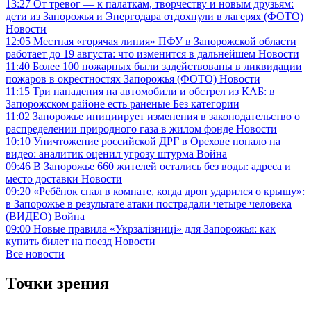
13:27
От тревог — к палаткам, творчеству и новым друзьям:
дети из Запорожья и Энергодара отдохнули в лагерях (ФОТО)
Новости
12:05
Местная «горячая линия» ПФУ в Запорожской области
работает до 19 августа: что изменится в дальнейшем
Новости
11:40
Более 100 пожарных были задействованы в ликвидации
пожаров в окрестностях Запорожья (ФОТО)
Новости
11:15
Три нападения на автомобили и обстрел из КАБ: в
Запорожском районе есть раненые
Без категории
11:02
Запорожье инициирует изменения в законодательство о
распределении природного газа в жилом фонде
Новости
10:10
Уничтожение российской ДРГ в Орехове попало на
видео: аналитик оценил угрозу штурма
Война
09:46
В Запорожье 660 жителей остались без воды: адреса и
место доставки
Новости
09:20
«Ребёнок спал в комнате, когда дрон ударился о крышу»:
в Запорожье в результате атаки пострадали четыре человека
(ВИДЕО)
Война
09:00
Новые правила «Укрзалізниці» для Запорожья: как
купить билет на поезд
Новости
Все новости
Точки зрения