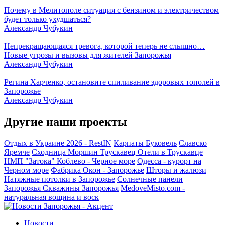
Почему в Мелитополе ситуация с бензином и электричеством
будет только ухудшаться?
Александр Чубукин
Непрекращающаяся тревога, которой теперь не слышно…
Новые угрозы и вызовы для жителей Запорожья
Александр Чубукин
Регина Харченко, остановите спиливание здоровых тополей в
Запорожье
Александр Чубукин
Другие наши проекты
Отдых в Украине 2026 - RestIN
Карпаты
Буковель
Славско
Яремче
Сходница
Моршин
Трускавец
Отели в Трускавце
НМП "Затока"
Коблево - Черное море
Одесса - курорт на
Черном море
Фабрика Окон - Запорожье
Шторы и жалюзи
Натяжные потолки в Запорожье
Солнечные панели
Запорожья
Скважины Запорожья
MedoveMisto.com -
натуральная вощина и воск
Новости