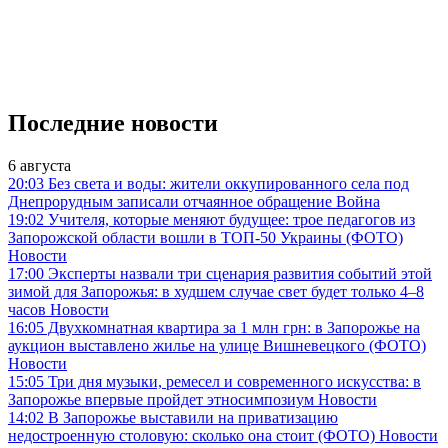
Последние новости
6 августа
20:03
Без света и воды: жители оккупированного села под
Днепрорудным записали отчаянное обращение
Война
19:02
Учителя, которые меняют будущее: трое педагогов из
Запорожской области вошли в ТОП-50 Украины (ФОТО)
Новости
17:00
Эксперты назвали три сценария развития событий этой
зимой для Запорожья: в худшем случае свет будет только 4–8
часов
Новости
16:05
Двухкомнатная квартира за 1 млн грн: в Запорожье на
аукцион выставлено жилье на улице Вишневецкого (ФОТО)
Новости
15:05
Три дня музыки, ремесел и современного искусства: в
Запорожье впервые пройдет этносимпозиум
Новости
14:02
В Запорожье выставили на приватизацию
недостроенную столовую: сколько она стоит (ФОТО)
Новости