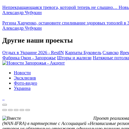
Непрекращающаяся тревога, которой теперь не слышно… Новы
Александр Чубукин
Регина Харченко, остановите спиливание здоровых тополей в 
Александр Чубукин
Другие наши проекты
Отдых в Украине 2026 - RestIN
Карпаты
Буковель
Славско
Яре
Фабрика Окон - Запорожье
Шторы и жалюзи
Натяжные потолк
Новости
Эксклюзив
Фото-видео
Украина
Проект реализова
(WAN-IFRA) в партнерстве с Ассоциацией «Независимые регио
авторов не обязательно отражают официальную позицию пар