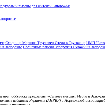
е угрозы и вызовы для жителей Запорожья
Запорожье
мче
Сходница
Моршин
Трускавец
Отели в Трускавце
НМП "Зато
и в Запорожье
Солнечные панели Запорожья
Скважины Запорож
н при поддержке программы «Сильнее вместе: Медиа и демократ
нальные издатели Украины» (АНРВУ) и Норвежской ассоциацией
тнеров программы.