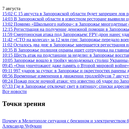
7 августа
15:02
С 15 августа в Запорожской области будет запрещен лов р
14:03
В Запорожской области в известном ресторане выявили 
13:02
Помимо «Школьного набора»: в Запорожье многодетные с
12:15
Регистрация на получение денежной помощи в Запорожье
11:59
Смертоносная атака под Запорожьем: FPV-дрон нанес уд
11:42
«СТО на колесах» за 12 млн грн: Запорожье передало 
11:02
Осталось два дня: в Запорожье завершается регистрация 
10:35
В Запорожье полиция охраны ищет сотрудника на главны
10:15
Шесть атак на подстанции за неделю: в Запорожье восст
10:05
Запорожье вошло в тройку молодежных столиц Украины-2
09:45
«Они уничтожают даже память о Второй мировой войне»:
09:11
997 ударов за сутки: в Запорожье и окрестностях ранены 
08:56
Временные изменения в движении троллейбусов 7 августа
08:24
Пожар после ночной атаки: что известно об ударе по За
07:33
Где в Запорожье отключат свет в пятницу: списки адресо
Все новости
Точки зрения
Почему в Мелитополе ситуация с бензином и электричеством б
Александр Чубукин