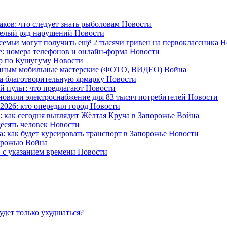
аков: что следует знать рыболовам
Новости
целый ряд нарушений
Новости
емьи могут получить ещё 2 тысячи гривен на первоклассника
Н
: номера телефонов и онлайн-форма
Новости
ар по Кушугуму
Новости
военным мобильные мастерские (ФОТО, ВИДЕО)
Война
на благотворительную ярмарку
Новости
й пульт: что предлагают
Новости
ановили электроснабжение для 83 тысяч потребителей
Новости
026: кто опередил город
Новости
 как сегодня выглядит Жёлтая Круча в Запорожье
Война
десять человек
Новости
: как будет курсировать транспорт в Запорожье
Новости
порожью
Война
в с указанием времени
Новости
удет только ухудшаться?