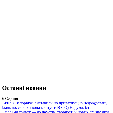
Останні новини
6 Серпня
14:02
У Запоріжжі виставили на приватизацію недобудовану
їдальню: скільки вона коштує (ФОТО)
Нерухомість
13:27
Від тривог — до наметів, творчості й нових друзів: діти