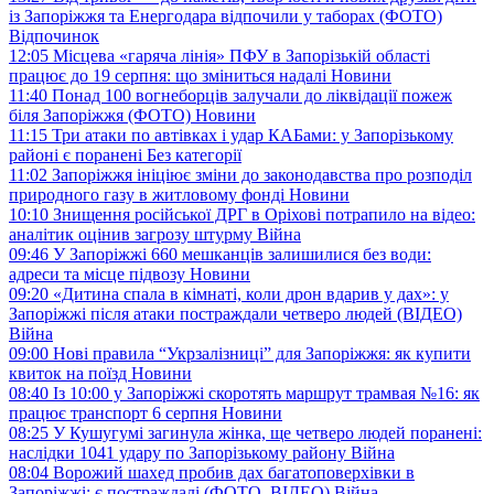
із Запоріжжя та Енергодара відпочили у таборах (ФОТО)
Відпочинок
12:05
Місцева «гаряча лінія» ПФУ в Запорізькій області
працює до 19 серпня: що зміниться надалі
Новини
11:40
Понад 100 вогнеборців залучали до ліквідації пожеж
біля Запоріжжя (ФОТО)
Новини
11:15
Три атаки по автівках і удар КАБами: у Запорізькому
районі є поранені
Без категорії
11:02
Запоріжжя ініціює зміни до законодавства про розподіл
природного газу в житловому фонді
Новини
10:10
Знищення російської ДРГ в Оріхові потрапило на відео:
аналітик оцінив загрозу штурму
Війна
09:46
У Запоріжжі 660 мешканців залишилися без води:
адреси та місце підвозу
Новини
09:20
«Дитина спала в кімнаті, коли дрон вдарив у дах»: у
Запоріжжі після атаки постраждали четверо людей (ВІДЕО)
Війна
09:00
Нові правила “Укрзалізниці” для Запоріжжя: як купити
квиток на поїзд
Новини
08:40
Із 10:00 у Запоріжжі скоротять маршрут трамвая №16: як
працює транспорт 6 серпня
Новини
08:25
У Кушугумі загинула жінка, ще четверо людей поранені:
наслідки 1041 удару по Запорізькому району
Війна
08:04
Ворожий шахед пробив дах багатоповерхівки в
Запоріжжі: є постраждалі (ФОТО, ВІДЕО)
Війна