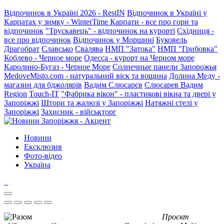
Відпочинок в Україні 2026 - RestIN
Відпочинок в Україні у
Карпатах у зимку - WinterTime
Карпати - все про гори та
відпочинок
"Трускавець" - відпочинок на курорті
Східниця -
все про відпочинок
Відпочинок у Моршині
Буковель
Драгобрат
Славсько
Свалява
НМП "Затока"
НМП "Грибовка"
Коблево - Черное море
Одесса - курорт на Черном море
Каролино-Бугаз - Черное Море
Солнечные панели Запорожья
MedoveMisto.com - натуральний віск та вощина
Долина Меду -
магазин для бджолярів
Вадим Слюсарєв
Слюсарев Вадим
Region
Touch-IT
"Фабрика вікон" - пластикові вікна та двері у
Запоріжжі
Штори та жалюзі у Запоріжжі
Натяжні стелі у
Запоріжжі
Захисник - військторг
Новини
Ексклюзив
Фото-відео
Україна
Проєкт