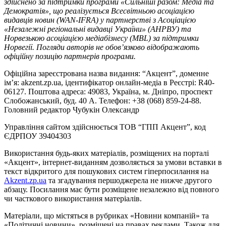
здійснено за підтримки програми «Сильніші разом: Медіа та
Демократія», що реалізується Всесвітньою асоціацією
видавців новин (WAN-IFRA) у партнерстві з Асоціацією
«Незалежні регіональні видавці України» (АНРВУ) та
Норвезькою асоціацією медіабізнесу (MBL) за підтримки
Норвегії. Погляди авторів не обов’язково відображають
офіційну позицію партнерів програми.
Офіційна зареєстрована назва видання: “Акцент”, доменне
ім’я: akzent.zp.ua, ідентифікатор онлайн-медіа в Реєстрі: R40-
06127. Поштова адреса: 49083, Україна, м. Дніпро, проспект
Слобожанський, буд. 40 А. Телефон: +38 (068) 859-24-88.
Головний редактор Чубукін Олександр
Управління сайтом здійснюється ТОВ “ГПП Акцент”, код
ЄДРПОУ 39404303
Використання будь-яких матеріалів, розміщених на порталі
«Акцент», інтернет-виданням дозволяється за умови вставки в
текст відкритого для пошукових систем гіперпосилання на
Akzent.zp.ua
та згадування першоджерела не нижче другого
абзацу. Посилання має бути розміщене незалежно від повного
чи часткового використання матеріалів.
Матеріали, що містяться в рубриках «Новини компаній» та
«Політичні новини», розміщені на правах реклами. Також для