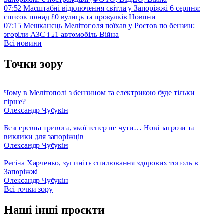
07:52
Масштабні відключення світла у Запоріжжі 6 серпня:
список понад 80 вулиць та провулків
Новини
07:15
Мешканець Мелітополя поїхав у Ростов по бензин:
згоріли АЗС і 21 автомобіль
Війна
Всі новини
Точки зору
Чому в Мелітополі з бензином та електрикою буде тільки
гірше?
Олександр Чубукін
Безперевна тривога, якої тепер не чути… Нові загрози та
виклики для запоріжців
Олександр Чубукін
Регіна Харченко, зупиніть спилювання здорових тополь в
Запоріжжі
Олександр Чубукін
Всі точки зору
Наші інші проєкти