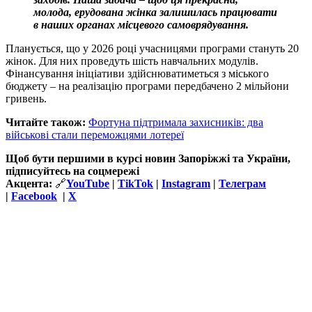
молода, ерудована жінка залишилась працювати
в наших органах місцевого самоврядування.
Планується, що у 2026 році учасницями програми стануть 20
жінок. Для них проведуть шість навчальних модулів.
Фінансування ініціативи здійснюватиметься з міського
бюджету – на реалізацію програми передбачено 2 мільйони
гривень.
Читайте також:
Фортуна підтримала захисників: два
військові стали переможцями лотереї
Щоб бути першими в курсі новин Запоріжжі та України,
підписуйтесь на соцмережі
Акцента:
🔗
YouTube
|
TikTok
|
Instagram
|
Телеграм
|
Facebook
|
Х