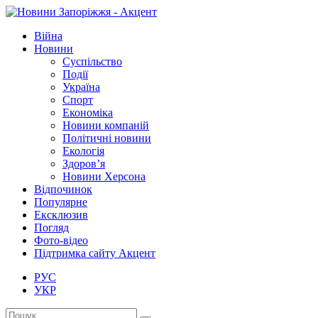
Війна
Новини
Суспільство
Події
Україна
Спорт
Економіка
Новини компаній
Політичні новини
Екологія
Здоров’я
Новини Херсона
Відпочинок
Популярне
Ексклюзив
Погляд
Фото-відео
Підтримка сайту Акцент
РУС
УКР