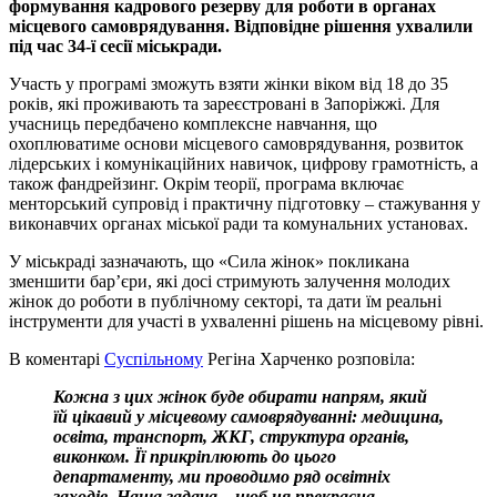
формування кадрового резерву для роботи в органах
місцевого самоврядування. Відповідне рішення ухвалили
під час 34-ї сесії міськради.
Участь у програмі зможуть взяти жінки віком від 18 до 35
років, які проживають та зареєстровані в Запоріжжі. Для
учасниць передбачено комплексне навчання, що
охоплюватиме основи місцевого самоврядування, розвиток
лідерських і комунікаційних навичок, цифрову грамотність, а
також фандрейзинг. Окрім теорії, програма включає
менторський супровід і практичну підготовку – стажування у
виконавчих органах міської ради та комунальних установах.
У міськраді зазначають, що «Сила жінок» покликана
зменшити бар’єри, які досі стримують залучення молодих
жінок до роботи в публічному секторі, та дати їм реальні
інструменти для участі в ухваленні рішень на місцевому рівні.
В коментарі
Суспільному
Регіна Харченко розповіла:
Кожна з цих жінок буде обирати напрям, який
їй цікавий у місцевому самоврядуванні: медицина,
освіта, транспорт, ЖКГ, структура органів,
виконком. Її прикріплюють до цього
департаменту, ми проводимо ряд освітніх
заходів. Наша задача – щоб ця прекрасна,