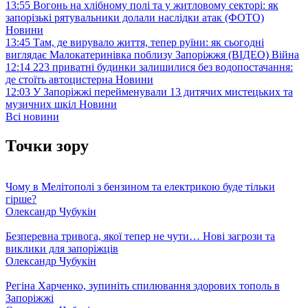
13:55
Вогонь на хлібному полі та у житловому секторі: як
запорізькі рятувальники долали наслідки атак (ФОТО)
Новини
13:45
Там, де вирувало життя, тепер руїни: як сьогодні
виглядає Малокатеринівка поблизу Запоріжжя (ВІДЕО)
Війна
12:14
223 приватні будинки залишилися без водопостачання:
де стоїть автоцистерна
Новини
12:03
У Запоріжжі перейменували 13 дитячих мистецьких та
музичних шкіл
Новини
Всі новини
Точки зору
Чому в Мелітополі з бензином та електрикою буде тільки
гірше?
Олександр Чубукін
Безперевна тривога, якої тепер не чути… Нові загрози та
виклики для запоріжців
Олександр Чубукін
Регіна Харченко, зупиніть спилювання здорових тополь в
Запоріжжі