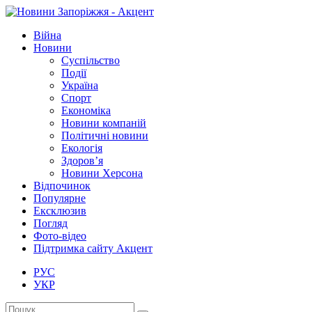
Війна
Новини
Суспільство
Події
Україна
Спорт
Економіка
Новини компаній
Політичні новини
Екологія
Здоров’я
Новини Херсона
Відпочинок
Популярне
Ексклюзив
Погляд
Фото-відео
Підтримка сайту Акцент
РУС
УКР