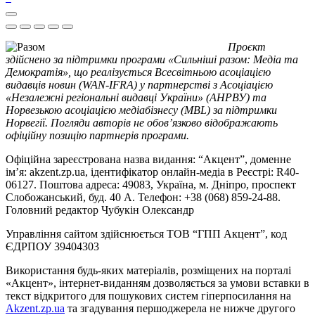
Проєкт
здійснено за підтримки програми «Сильніші разом: Медіа та
Демократія», що реалізується Всесвітньою асоціацією
видавців новин (WAN-IFRA) у партнерстві з Асоціацією
«Незалежні регіональні видавці України» (АНРВУ) та
Норвезькою асоціацією медіабізнесу (MBL) за підтримки
Норвегії. Погляди авторів не обов’язково відображають
офіційну позицію партнерів програми.
Офіційна зареєстрована назва видання: “Акцент”, доменне
ім’я: akzent.zp.ua, ідентифікатор онлайн-медіа в Реєстрі: R40-
06127. Поштова адреса: 49083, Україна, м. Дніпро, проспект
Слобожанський, буд. 40 А. Телефон: +38 (068) 859-24-88.
Головний редактор Чубукін Олександр
Управління сайтом здійснюється ТОВ “ГПП Акцент”, код
ЄДРПОУ 39404303
Використання будь-яких матеріалів, розміщених на порталі
«Акцент», інтернет-виданням дозволяється за умови вставки в
текст відкритого для пошукових систем гіперпосилання на
Akzent.zp.ua
та згадування першоджерела не нижче другого