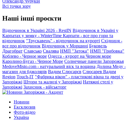
Олександр Чубукін
Всі точки зору
Наші інші проєкти
Відпочинок в Україні 2026 - RestIN
Відпочинок в Україні у
Карпатах у зимку - WinterTime
Карпати - все про гори та
відпочинок
"Трускавець" - відпочинок на курорті
Східниця -
все про відпочинок
Відпочинок у Моршині
Буковель
Драгобрат
Славсько
Свалява
НМП "Затока"
НМП "Грибовка"
Коблево - Черное море
Одесса - курорт на Черном море
Каролино-Бугаз - Черное Море
Солнечные панели Запорожья
MedoveMisto.com - натуральний віск та вощина
Долина Меду -
магазин для бджолярів
Вадим Слюсарєв
Слюсарев Вадим
Region
Touch-IT
"Фабрика вікон" - пластикові вікна та двері у
Запоріжжі
Штори та жалюзі у Запоріжжі
Натяжні стелі у
Запоріжжі
Захисник - військторг
Новини
Ексклюзив
Фото-відео
Україна