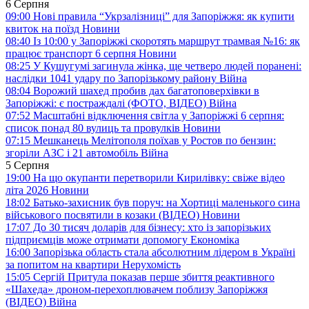
6 Серпня
09:00
Нові правила “Укрзалізниці” для Запоріжжя: як купити
квиток на поїзд
Новини
08:40
Із 10:00 у Запоріжжі скоротять маршрут трамвая №16: як
працює транспорт 6 серпня
Новини
08:25
У Кушугумі загинула жінка, ще четверо людей поранені:
наслідки 1041 удару по Запорізькому району
Війна
08:04
Ворожий шахед пробив дах багатоповерхівки в
Запоріжжі: є постраждалі (ФОТО, ВІДЕО)
Війна
07:52
Масштабні відключення світла у Запоріжжі 6 серпня:
список понад 80 вулиць та провулків
Новини
07:15
Мешканець Мелітополя поїхав у Ростов по бензин:
згоріли АЗС і 21 автомобіль
Війна
5 Серпня
19:00
На що окупанти перетворили Кирилівку: свіже відео
літа 2026
Новини
18:02
Батько-захисник був поруч: на Хортиці маленького сина
військового посвятили в козаки (ВІДЕО)
Новини
17:07
До 30 тисяч доларів для бізнесу: хто із запорізьких
підприємців може отримати допомогу
Економіка
16:00
Запорізька область стала абсолютним лідером в Україні
за попитом на квартири
Нерухомість
15:05
Сергій Притула показав перше збиття реактивного
«Шахеда» дроном-перехоплювачем поблизу Запоріжжя
(ВІДЕО)
Війна