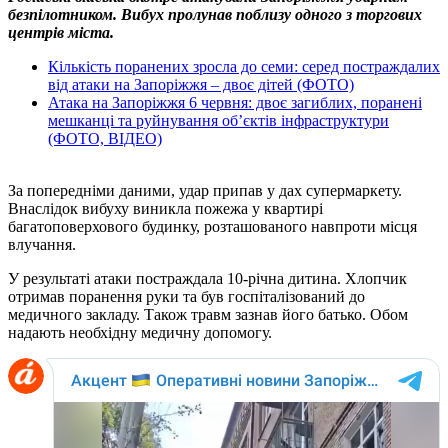
безпілотником. Вибух пролунав поблизу одного з торгових
центрів міста.
Кількість поранених зросла до семи: серед постраждалих
від атаки на Запоріжжя – двоє дітей (ФОТО)
Атака на Запоріжжя 6 червня: двоє загиблих, поранені
мешканці та руйнування об’єктів інфраструктури
(ФОТО, ВІДЕО)
За попередніми даними, удар припав у дах супермаркету.
Внаслідок вибуху виникла пожежа у квартирі
багатоповерхового будинку, розташованого навпроти місця
влучання.
У результаті атаки постраждала 10-річна дитина. Хлопчик
отримав поранення руки та був госпіталізований до
медичного закладу. Також травм зазнав його батько. Обом
надають необхідну медичну допомогу.