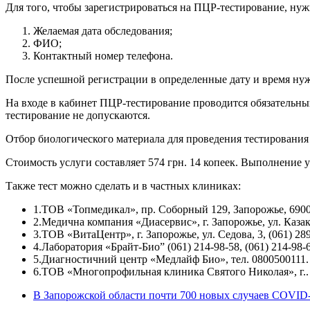
Для того, чтобы зарегистрироваться на ПЦР-тестирование, н
Желаемая дата обследования;
ФИО;
Контактный номер телефона.
После успешной регистрации в определенные дату и время нужно
На входе в кабинет ПЦР-тестирование проводится обязательн
тестирование не допускаются.
Отбор биологического материала для проведения тестирования
Стоимость услуги составляет 574 грн. 14 копеек. Выполнение 
Также тест можно сделать и в частных клиниках:
1.ТОВ «Топмедикал», пр. Соборный 129, Запорожье, 69005
2.Медична компания «Диасервис», г. Запорожье, ул. Казака 
3.ТОВ «ВитаЦентр», г. Запорожье, ул. Седова, 3, (061) 289
4.Лаборатория «Брайт-Био” (061) 214-98-58, (061) 214-98-6
5.Диагностичний центр «Медлайф Био», тел. 0800500111.
6.ТОВ «Многопрофильная клиника Святого Николая», г.. З
В Запорожской области почти 700 новых случаев COVID-