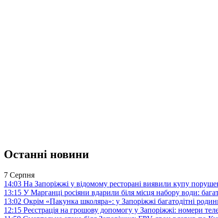
Останні новини
7 Серпня
14:03
На Запоріжжі у відомому ресторані виявили купу поруш
13:15
У Марганці росіяни вдарили біля місця набору води: баг
13:02
Окрім «Пакунка школяра»: у Запоріжжі багатодітні роди
12:15
Реєстрація на грошову допомогу у Запоріжжі: номери те