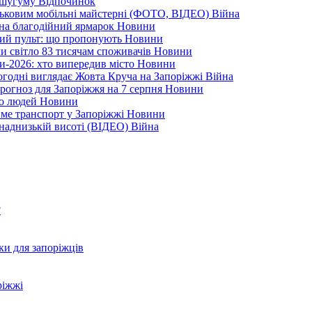
Кушугуму
Відпочинок
йськовим мобільні майстерні (ФОТО, ВІДЕО)
Війна
 на благодійний ярмарок
Новини
ний пульт: що пропонують
Новини
ли світло 83 тисячам споживачів
Новини
и-2026: хто випередив місто
Новини
ьогодні виглядає Жовта Круча на Запоріжжі
Війна
рогноз для Запоріжжя на 7 серпня
Новини
еро людей
Новини
тиме транспорт у Запоріжжі
Новини
наднизькій висоті (ВІДЕО)
Війна
?
ки для запоріжців
ріжжі