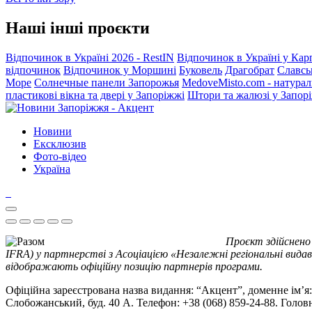
Наші інші проєкти
Відпочинок в Україні 2026 - RestIN
Відпочинок в Україні у Кар
відпочинок
Відпочинок у Моршині
Буковель
Драгобрат
Славсь
Море
Солнечные панели Запорожья
MedoveMisto.com - натурал
пластикові вікна та двері у Запоріжжі
Штори та жалюзі у Запор
Новини
Ексклюзив
Фото-відео
Україна
Проєкт здійснено
IFRA) у партнерстві з Асоціацією «Незалежні регіональні видав
відображають офіційну позицію партнерів програми.
Офіційна зареєстрована назва видання: “Акцент”, доменне ім’я: 
Слобожанський, буд. 40 А. Телефон: +38 (068) 859-24-88. Голо