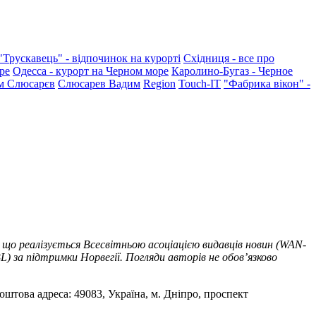
"Трускавець" - відпочинок на курорті
Східниця - все про
ре
Одесса - курорт на Черном море
Каролино-Бугаз - Черное
м Слюсарєв
Слюсарев Вадим
Region
Touch-IT
"Фабрика вікон" -
 що реалізується Всесвітньою асоціацією видавців новин (WAN-
) за підтримки Норвегії. Погляди авторів не обов’язково
оштова адреса: 49083, Україна, м. Дніпро, проспект