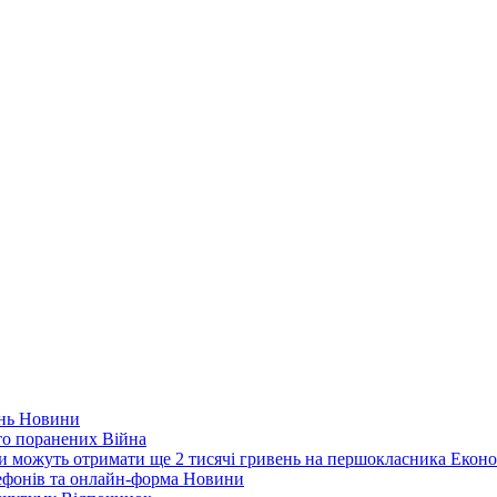
ень
Новини
ато поранених
Війна
ни можуть отримати ще 2 тисячі гривень на першокласника
Еконо
лефонів та онлайн-форма
Новини