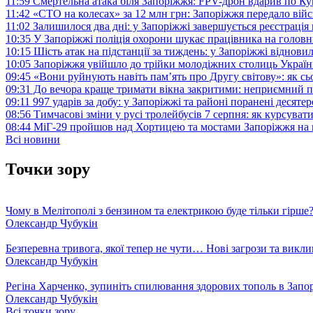
11:59
Смертельна атака біля Запоріжжя: FPV-дрон вдарив по 
11:42
«СТО на колесах» за 12 млн грн: Запоріжжя передало ві
11:02
Залишилося два дні: у Запоріжжі завершується реєстрація
10:35
У Запоріжжі поліція охорони шукає працівника на голов
10:15
Шість атак на підстанції за тиждень: у Запоріжжі віднови
10:05
Запоріжжя увійшло до трійки молодіжних столиць Україн
09:45
«Вони руйнують навіть пам’ять про Другу світову»: як с
09:31
До вечора краще тримати вікна закритими: неприємний п
09:11
997 ударів за добу: у Запоріжжі та районі поранені десят
08:56
Тимчасові зміни у русі тролейбусів 7 серпня: як курсува
08:44
МіГ-29 пройшов над Хортицею та мостами Запоріжжя на 
Всі новини
Точки зору
Чому в Мелітополі з бензином та електрикою буде тільки гірше
Олександр Чубукін
Безперевна тривога, якої тепер не чути… Нові загрози та викли
Олександр Чубукін
Регіна Харченко, зупиніть спилювання здорових тополь в Запо
Олександр Чубукін
Всі точки зору