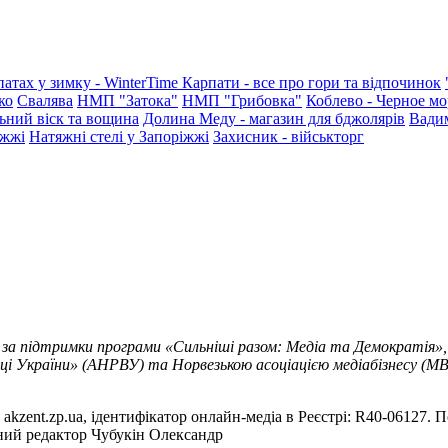
патах у зимку - WinterTime
Карпати - все про гори та відпочинок
ко
Свалява
НМП "Затока"
НМП "Грибовка"
Коблево - Черное мо
ьний віск та вощина
Долина Меду - магазин для бджолярів
Вади
іжжі
Натяжні стелі у Запоріжжі
Захисник - військторг
 за підтримки програми «Сильніші разом: Медіа та Демократія»,
ці України» (АНРВУ) та Норвезькою асоціацією медіабізнесу (MBL
akzent.zp.ua, ідентифікатор онлайн-медіа в Реєстрі: R40-06127. П
вний редактор Чубукін Олександр