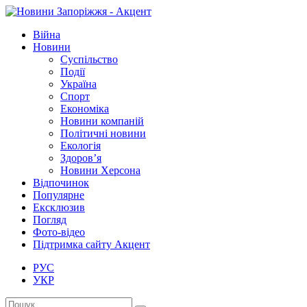
Війна
Новини
Суспільство
Події
Україна
Спорт
Економіка
Новини компаній
Політичні новини
Екологія
Здоров’я
Новини Херсона
Відпочинок
Популярне
Ексклюзив
Погляд
Фото-відео
Підтримка сайту Акцент
РУС
УКР