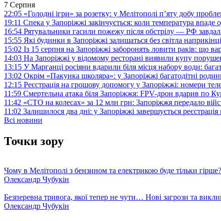
7 Серпня
22:05
«Голодні ігри» за розетку: у Мелітополі п’яту добу пробл
19:11
Спека у Запоріжжі закінчується: коли температура впаде о
16:54
Рятувальники гасили пожежу після обстрілу — РФ завдал
15:55
Які будинки в Запоріжжі залишаться без світла наприкінц
15:02
Із 15 серпня на Запоріжжі заборонять ловити раків: що в
14:03
На Запоріжжі у відомому ресторані виявили купу поруш
13:15
У Марганці росіяни вдарили біля місця набору води: баг
13:02
Окрім «Пакунка школяра»: у Запоріжжі багатодітні роди
12:15
Реєстрація на грошову допомогу у Запоріжжі: номери те
11:59
Смертельна атака біля Запоріжжя: FPV-дрон вдарив по 
11:42
«СТО на колесах» за 12 млн грн: Запоріжжя передало ві
11:02
Залишилося два дні: у Запоріжжі завершується реєстрація
Всі новини
Точки зору
Чому в Мелітополі з бензином та електрикою буде тільки гірше
Олександр Чубукін
Безперевна тривога, якої тепер не чути… Нові загрози та викли
Олександр Чубукін