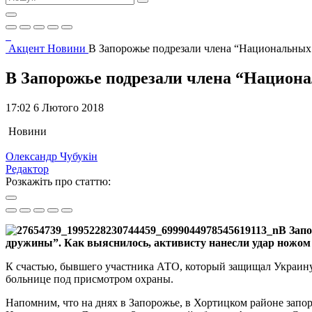
Акцент
Новини
В Запорожье подрезали члена “Национальных
В Запорожье подрезали члена “Национ
17:02 6 Лютого 2018
Новини
Олександр Чубукін
Редактор
Розкажіть про статтю:
В Запо
дружины”. Как выяснилось, активисту нанесли удар ножом 
К счастью, бывшего участника АТО, который защищал Украину 
больнице под присмотром охраны.
Напомним, что на днях в Запорожье, в Хортицком районе запо