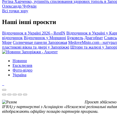
Регіна Харченко, зупиніть спилювання здорових тополь в Запо
Олександр Чубукін
Всі точки зору
Наші інші проєкти
Відпочинок в Україні 2026 - RestIN
Відпочинок в Україні у Кар
відпочинок
Відпочинок у Моршині
Буковель
Драгобрат
Славсь
Море
Солнечные панели Запорожья
MedoveMisto.com - натурал
пластикові вікна та двері у Запоріжжі
Штори та жалюзі у Запор
Новини
Ексклюзив
Фото-відео
Україна
Проєкт здійснено
IFRA) у партнерстві з Асоціацією «Незалежні регіональні видав
відображають офіційну позицію партнерів програми.