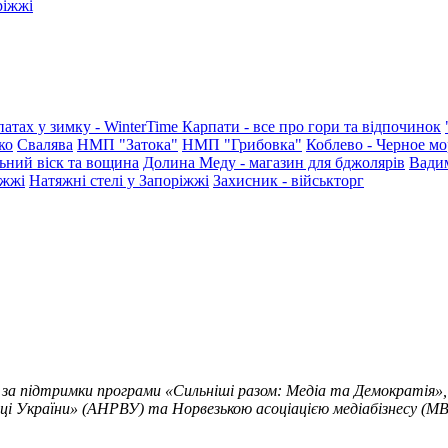
ріжжі
патах у зимку - WinterTime
Карпати - все про гори та відпочинок
ко
Свалява
НМП "Затока"
НМП "Грибовка"
Коблево - Черное мо
ьний віск та вощина
Долина Меду - магазин для бджолярів
Вади
іжжі
Натяжні стелі у Запоріжжі
Захисник - військторг
 за підтримки програми «Сильніші разом: Медіа та Демократія»,
ці України» (АНРВУ) та Норвезькою асоціацією медіабізнесу (MBL