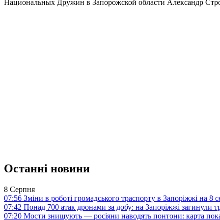
Национальных Дружин в Запорожской области Александр Строки
Останні новини
8 Серпня
07:56
Зміни в роботі громадського траспорту в Запоріжжі на 8 
07:42
Понад 700 атак дронами за добу: на Запоріжжі загинули 
07:20
Мости знищують — росіяни наводять понтони: карта пока