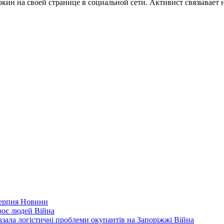
н на своей странице в социальной сети. Активист связывает н
серпня
Новини
троє людей
Війна
зала логістичні проблеми окупантів на Запоріжжі
Війна