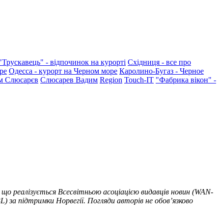
"Трускавець" - відпочинок на курорті
Східниця - все про
ре
Одесса - курорт на Черном море
Каролино-Бугаз - Черное
м Слюсарєв
Слюсарев Вадим
Region
Touch-IT
"Фабрика вікон" -
 що реалізується Всесвітньою асоціацією видавців новин (WAN-
) за підтримки Норвегії. Погляди авторів не обов’язково