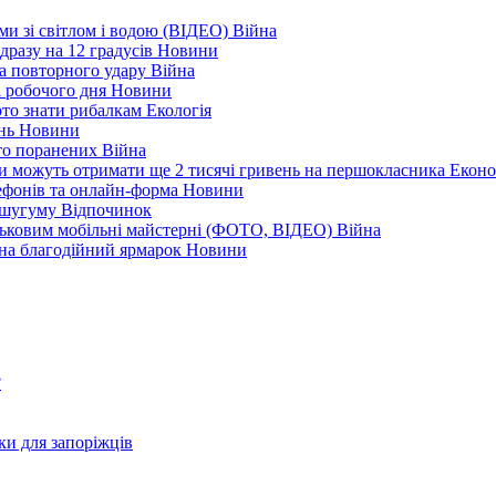
еми зі світлом і водою (ВІДЕО)
Війна
дразу на 12 градусів
Новини
а повторного удару
Війна
і робочого дня
Новини
арто знати рибалкам
Екологія
ень
Новини
ато поранених
Війна
ни можуть отримати ще 2 тисячі гривень на першокласника
Еконо
лефонів та онлайн-форма
Новини
Кушугуму
Відпочинок
йськовим мобільні майстерні (ФОТО, ВІДЕО)
Війна
 на благодійний ярмарок
Новини
?
ки для запоріжців