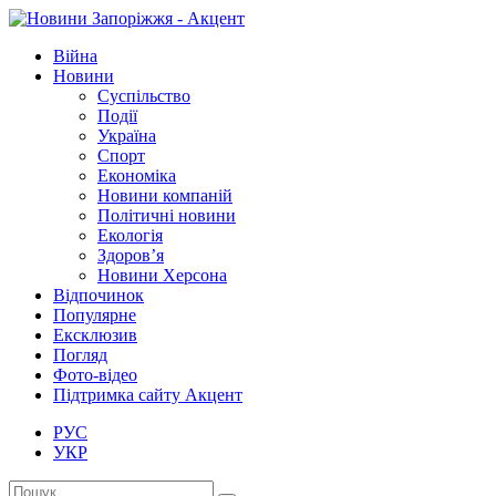
Війна
Новини
Суспільство
Події
Україна
Спорт
Економіка
Новини компаній
Політичні новини
Екологія
Здоров’я
Новини Херсона
Відпочинок
Популярне
Ексклюзив
Погляд
Фото-відео
Підтримка сайту Акцент
РУС
УКР