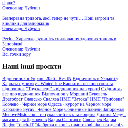
гірше?
Олександр Чубукін
Безперевна тривога, якої тепер не чути… Нові загрози та
виклики для запоріжців
Олександр Чубукін
Регіна Харченко, зупиніть спилювання здорових тополь в
Запоріжжі
Олександр Чубукін
Всі точки зору
Наші інші проєкти
Відпочинок в Україні 2026 - RestIN
Відпочинок в Україні у
Карпатах у зимку - WinterTime
Карпати - все про гори та
відпочинок
"Трускавець" - відпочинок на курорті
Східниця -
все про відпочинок
Відпочинок у Моршині
Буковель
Драгобрат
Славсько
Свалява
НМП "Затока"
НМП "Грибовка"
Коблево - Черное море
Одесса - курорт на Черном море
Каролино-Бугаз - Черное Море
Солнечные панели Запорожья
MedoveMisto.com - натуральний віск та вощина
Долина Меду -
магазин для бджолярів
Вадим Слюсарєв
Слюсарев Вадим
Region
Touch-IT
"Фабрика вікон" - пластикові вікна та двері у