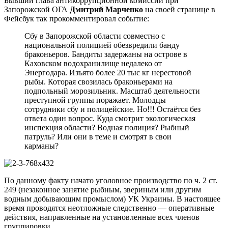
Бывший глава антикоррупционной комиссии при
Запорожской ОГА
Дмитрий Марченко
на своей странице в
Фейсбук так прокомментировал событие:
Сбу в Запорожской области совместно с
национальной полицией обезвредили банду
браконьеров. Бандиты задержаны на острове в
Каховском водохранилище недалеко от
Энергодара. Изъято более 20 тыс кг нерестовой
рыбы. Которая свозилась браконьерами на
подпольный морозильник. Масштаб деятельности
преступной группы поражает. Молодцы
сотрудники сбу и полицейские. Но!!! Остаётся без
ответа один вопрос. Куда смотрит экологическая
инспекция области? Водная полиция? Рыбный
патруль? Или они в теме и смотрят в свои
карманы?
По данному факту начато уголовное производство по ч. 2 ст.
249 (незаконное занятие рыбным, звериным или другим
водным добывающим промыслом) УК Украины. В настоящее
время проводятся неотложные следственно — оперативные
действия, направленные на установленные всех членов
группировки.