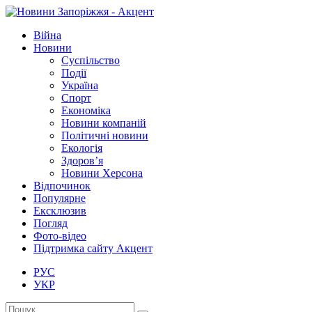
Війна
Новини
Суспільство
Події
Україна
Спорт
Економіка
Новини компаній
Політичні новини
Екологія
Здоров’я
Новини Херсона
Відпочинок
Популярне
Ексклюзив
Погляд
Фото-відео
Підтримка сайту Акцент
РУС
УКР