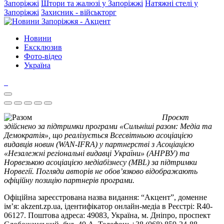
Запоріжжі
Штори та жалюзі у Запоріжжі
Натяжні стелі у
Запоріжжі
Захисник - військторг
Новини
Ексклюзив
Фото-відео
Україна
Проєкт
здійснено за підтримки програми «Сильніші разом: Медіа та
Демократія», що реалізується Всесвітньою асоціацією
видавців новин (WAN-IFRA) у партнерстві з Асоціацією
«Незалежні регіональні видавці України» (АНРВУ) та
Норвезькою асоціацією медіабізнесу (MBL) за підтримки
Норвегії. Погляди авторів не обов’язково відображають
офіційну позицію партнерів програми.
Офіційна зареєстрована назва видання: “Акцент”, доменне
ім’я: akzent.zp.ua, ідентифікатор онлайн-медіа в Реєстрі: R40-
06127. Поштова адреса: 49083, Україна, м. Дніпро, проспект