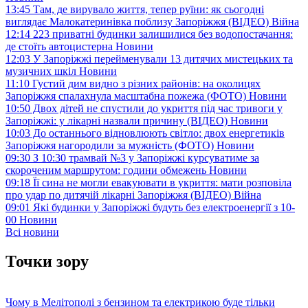
13:45
Там, де вирувало життя, тепер руїни: як сьогодні
виглядає Малокатеринівка поблизу Запоріжжя (ВІДЕО)
Війна
12:14
223 приватні будинки залишилися без водопостачання:
де стоїть автоцистерна
Новини
12:03
У Запоріжжі перейменували 13 дитячих мистецьких та
музичних шкіл
Новини
11:10
Густий дим видно з різних районів: на околицях
Запоріжжя спалахнула масштабна пожежа (ФОТО)
Новини
10:50
Двох дітей не спустили до укриття під час тривоги у
Запоріжжі: у лікарні назвали причину (ВІДЕО)
Новини
10:03
До останнього відновлюють світло: двох енергетиків
Запоріжжя нагородили за мужність (ФОТО)
Новини
09:30
З 10:30 трамвай №3 у Запоріжжі курсуватиме за
скороченим маршрутом: години обмежень
Новини
09:18
Її сина не могли евакуювати в укриття: мати розповіла
про удар по дитячій лікарні Запоріжжя (ВІДЕО)
Війна
09:01
Які будинки у Запоріжжі будуть без електроенергії з 10-
00
Новини
Всі новини
Точки зору
Чому в Мелітополі з бензином та електрикою буде тільки