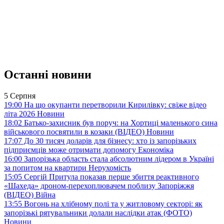
Останні новини
5 Серпня
19:00
На що окупанти перетворили Кирилівку: свіже відео
літа 2026
Новини
18:02
Батько-захисник був поруч: на Хортиці маленького сина
військового посвятили в козаки (ВІДЕО)
Новини
17:07
До 30 тисяч доларів для бізнесу: хто із запорізьких
підприємців може отримати допомогу
Економіка
16:00
Запорізька область стала абсолютним лідером в Україні
за попитом на квартири
Нерухомість
15:05
Сергій Притула показав перше збиття реактивного
«Шахеда» дроном-перехоплювачем поблизу Запоріжжя
(ВІДЕО)
Війна
13:55
Вогонь на хлібному полі та у житловому секторі: як
запорізькі рятувальники долали наслідки атак (ФОТО)
Новини