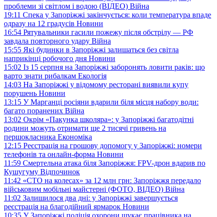
проблеми зі світлом і водою (ВІДЕО)
Війна
19:11
Спека у Запоріжжі закінчується: коли температура впаде
одразу на 12 градусів
Новини
16:54
Рятувальники гасили пожежу після обстрілу — РФ
завдала повторного удару
Війна
15:55
Які будинки в Запоріжжі залишаться без світла
наприкінці робочого дня
Новини
15:02
Із 15 серпня на Запоріжжі заборонять ловити раків: що
варто знати рибалкам
Екологія
14:03
На Запоріжжі у відомому ресторані виявили купу
порушень
Новини
13:15
У Марганці росіяни вдарили біля місця набору води:
багато поранених
Війна
13:02
Окрім «Пакунка школяра»: у Запоріжжі багатодітні
родини можуть отримати ще 2 тисячі гривень на
першокласника
Економіка
12:15
Реєстрація на грошову допомогу у Запоріжжі: номери
телефонів та онлайн-форма
Новини
11:59
Смертельна атака біля Запоріжжя: FPV-дрон вдарив по
Кушугуму
Відпочинок
11:42
«СТО на колесах» за 12 млн грн: Запоріжжя передало
військовим мобільні майстерні (ФОТО, ВІДЕО)
Війна
11:02
Залишилося два дні: у Запоріжжі завершується
реєстрація на благодійний ярмарок
Новини
10:35
У Запоріжжі поліція охорони шукає працівника на