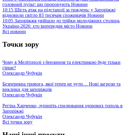
головний пульт: що пропонують
Новини
10:15
Шість атак на підстанції за тиждень: у Запоріжжі
відновили світло 83 тисячам споживачів
Новини
10:05
Запоріжжя увійшло до трійки молодіжних столиць
України-2026: хто випередив місто
Новини
Всі новини
Точки зору
Чому в Мелітополі з бензином та електрикою буде тільки
гірше?
Олександр Чубукін
Безперевна тривога, якої тепер не чути… Нові загрози та
виклики для запоріжців
Олександр Чубукін
Регіна Харченко, зупиніть спилювання здорових тополь в
Запоріжжі
Олександр Чубукін
Всі точки зору
Наші інші проєкти