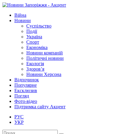
Війна
Новини
Суспільство
Події
Україна
Спорт
Економіка
Новини компаній
Політичні новини
Екологія
Здоров’я
Новини Херсона
Відпочинок
Популярне
Ексклюзив
Погляд
Фото-відео
Підтримка сайту Акцент
РУС
УКР