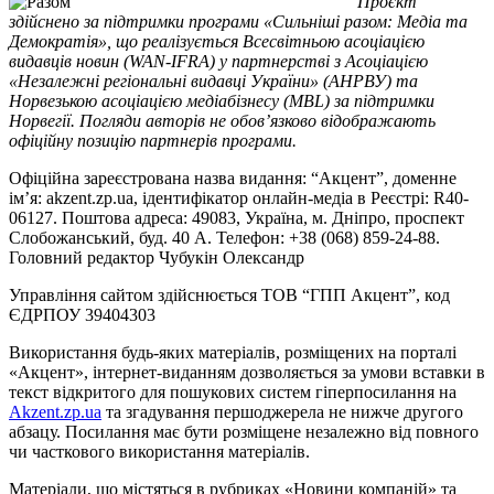
Проєкт
здійснено за підтримки програми «Сильніші разом: Медіа та
Демократія», що реалізується Всесвітньою асоціацією
видавців новин (WAN-IFRA) у партнерстві з Асоціацією
«Незалежні регіональні видавці України» (АНРВУ) та
Норвезькою асоціацією медіабізнесу (MBL) за підтримки
Норвегії. Погляди авторів не обов’язково відображають
офіційну позицію партнерів програми.
Офіційна зареєстрована назва видання: “Акцент”, доменне
ім’я: akzent.zp.ua, ідентифікатор онлайн-медіа в Реєстрі: R40-
06127. Поштова адреса: 49083, Україна, м. Дніпро, проспект
Слобожанський, буд. 40 А. Телефон: +38 (068) 859-24-88.
Головний редактор Чубукін Олександр
Управління сайтом здійснюється ТОВ “ГПП Акцент”, код
ЄДРПОУ 39404303
Використання будь-яких матеріалів, розміщених на порталі
«Акцент», інтернет-виданням дозволяється за умови вставки в
текст відкритого для пошукових систем гіперпосилання на
Akzent.zp.ua
та згадування першоджерела не нижче другого
абзацу. Посилання має бути розміщене незалежно від повного
чи часткового використання матеріалів.
Матеріали, що містяться в рубриках «Новини компаній» та