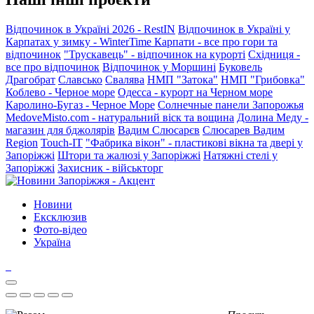
Відпочинок в Україні 2026 - RestIN
Відпочинок в Україні у
Карпатах у зимку - WinterTime
Карпати - все про гори та
відпочинок
"Трускавець" - відпочинок на курорті
Східниця -
все про відпочинок
Відпочинок у Моршині
Буковель
Драгобрат
Славсько
Свалява
НМП "Затока"
НМП "Грибовка"
Коблево - Черное море
Одесса - курорт на Черном море
Каролино-Бугаз - Черное Море
Солнечные панели Запорожья
MedoveMisto.com - натуральний віск та вощина
Долина Меду -
магазин для бджолярів
Вадим Слюсарєв
Слюсарев Вадим
Region
Touch-IT
"Фабрика вікон" - пластикові вікна та двері у
Запоріжжі
Штори та жалюзі у Запоріжжі
Натяжні стелі у
Запоріжжі
Захисник - військторг
Новини
Ексклюзив
Фото-відео
Україна