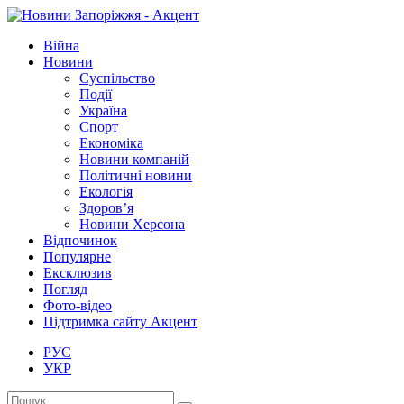
Війна
Новини
Суспільство
Події
Україна
Спорт
Економіка
Новини компаній
Політичні новини
Екологія
Здоров’я
Новини Херсона
Відпочинок
Популярне
Ексклюзив
Погляд
Фото-відео
Підтримка сайту Акцент
РУС
УКР