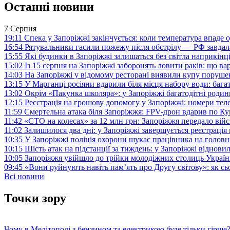
Останні новини
7 Серпня
19:11
Спека у Запоріжжі закінчується: коли температура впаде о
16:54
Рятувальники гасили пожежу після обстрілу — РФ завдал
15:55
Які будинки в Запоріжжі залишаться без світла наприкінц
15:02
Із 15 серпня на Запоріжжі заборонять ловити раків: що в
14:03
На Запоріжжі у відомому ресторані виявили купу поруш
13:15
У Марганці росіяни вдарили біля місця набору води: баг
13:02
Окрім «Пакунка школяра»: у Запоріжжі багатодітні роди
12:15
Реєстрація на грошову допомогу у Запоріжжі: номери те
11:59
Смертельна атака біля Запоріжжя: FPV-дрон вдарив по 
11:42
«СТО на колесах» за 12 млн грн: Запоріжжя передало ві
11:02
Залишилося два дні: у Запоріжжі завершується реєстрація
10:35
У Запоріжжі поліція охорони шукає працівника на голов
10:15
Шість атак на підстанції за тиждень: у Запоріжжі віднови
10:05
Запоріжжя увійшло до трійки молодіжних столиць Україн
09:45
«Вони руйнують навіть пам’ять про Другу світову»: як с
Всі новини
Точки зору
Чому в Мелітополі з бензином та електрикою буде тільки гірше