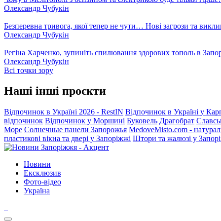
Олександр Чубукін
Безперевна тривога, якої тепер не чути… Нові загрози та викли
Олександр Чубукін
Регіна Харченко, зупиніть спилювання здорових тополь в Запо
Олександр Чубукін
Всі точки зору
Наші інші проєкти
Відпочинок в Україні 2026 - RestIN
Відпочинок в Україні у Кар
відпочинок
Відпочинок у Моршині
Буковель
Драгобрат
Славсь
Море
Солнечные панели Запорожья
MedoveMisto.com - натурал
пластикові вікна та двері у Запоріжжі
Штори та жалюзі у Запор
Новини
Ексклюзив
Фото-відео
Україна