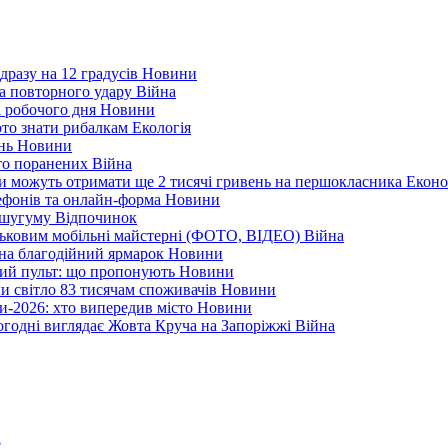
дразу на 12 градусів
Новини
а повторного удару
Війна
і робочого дня
Новини
арто знати рибалкам
Екологія
ень
Новини
ато поранених
Війна
ни можуть отримати ще 2 тисячі гривень на першокласника
Еконо
лефонів та онлайн-форма
Новини
Кушугуму
Відпочинок
йськовим мобільні майстерні (ФОТО, ВІДЕО)
Війна
 на благодійний ярмарок
Новини
ний пульт: що пропонують
Новини
ли світло 83 тисячам споживачів
Новини
и-2026: хто випередив місто
Новини
ьогодні виглядає Жовта Круча на Запоріжжі
Війна
?