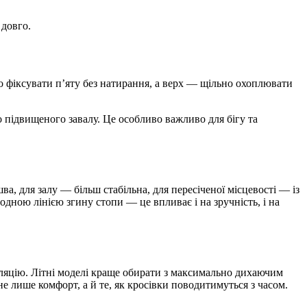
 довго.
о фіксувати п’яту без натирання, а верх — щільно охоплювати
о підвищеного завалу. Це особливо важливо для бігу та
а, для залу — більш стабільна, для пересіченої місцевості — із
дною лінією згину стопи — це впливає і на зручність, і на
нтиляцію. Літні моделі краще обирати з максимально дихаючим
не лише комфорт, а й те, як кросівки поводитимуться з часом.