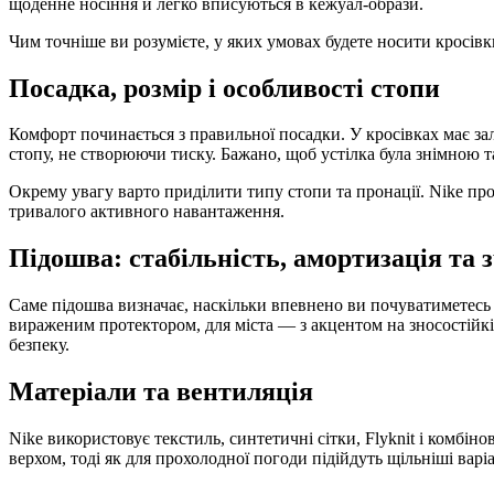
щоденне носіння й легко вписуються в кежуал-образи.
Чим точніше ви розумієте, у яких умовах будете носити кросівк
Посадка, розмір і особливості стопи
Комфорт починається з правильної посадки. У кросівках має за
стопу, не створюючи тиску. Бажано, щоб устілка була знімною т
Окрему увагу варто приділити типу стопи та пронації. Nike пр
тривалого активного навантаження.
Підошва: стабільність, амортизація та 
Саме підошва визначає, наскільки впевнено ви почуватиметесь пі
вираженим протектором, для міста — з акцентом на зносостійкіс
безпеку.
Матеріали та вентиляція
Nike використовує текстиль, синтетичні сітки, Flyknit і комбін
верхом, тоді як для прохолодної погоди підійдуть щільніші варі