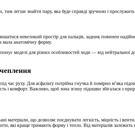
и, тим легше знайти пару, яка буде справді зручною і прослужить
лишатися невеликий простір для пальців, задник повинен надійн
а мала анатомічну форму.
опонує моделі для різних особливостей ходи — від нейтральної д
зчеплення
д час руху. Для асфальту потрібна гнучка й помірно м’яка підошв
ть і комфорт. Важливо, щоб зона згину підошви збігалася з приро
овані матеріали, що дозволяє поєднувати легкість, міцність і ве
анти, які краще тримають форму і тепло. Від матеріалів залежить 