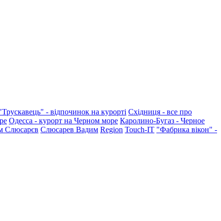
"Трускавець" - відпочинок на курорті
Східниця - все про
ре
Одесса - курорт на Черном море
Каролино-Бугаз - Черное
м Слюсарєв
Слюсарев Вадим
Region
Touch-IT
"Фабрика вікон" -