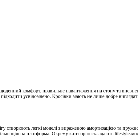
щоденний комфорт, правильне навантаження на стопу та впевненіст
то підходити усвідомлено. Кросівки мають не лише добре вигляда
я бігу створюють легкі моделі з вираженою амортизацією та пруж
більш щільна платформа. Окрему категорію складають lifestyle-модел