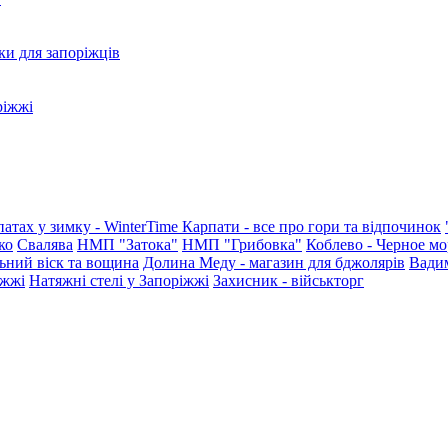
ки для запоріжців
ріжжі
патах у зимку - WinterTime
Карпати - все про гори та відпочинок
ко
Свалява
НМП "Затока"
НМП "Грибовка"
Коблево - Черное мо
ьний віск та вощина
Долина Меду - магазин для бджолярів
Вади
іжжі
Натяжні стелі у Запоріжжі
Захисник - військторг