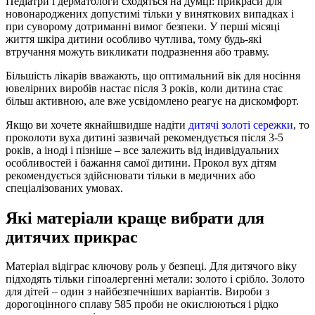
Педіатри і дерматологи сходяться на думці: прикраси для
новонароджених допустимі тільки у виняткових випадках і
при суворому дотриманні вимог безпеки. У перші місяці
життя шкіра дитини особливо чутлива, тому будь-які
втручання можуть викликати подразнення або травму.
Більшість лікарів вважають, що оптимальний вік для носіння
ювелірних виробів настає після 3 років, коли дитина стає
більш активною, але вже усвідомлено реагує на дискомфорт.
Якщо ви хочете якнайшвидше надіти
дитячі золоті сережки
, то
проколоти вуха дитині зазвичай рекомендується після 3-5
років, а іноді і пізніше – все залежить від індивідуальних
особливостей і бажання самої дитини. Прокол вух дітям
рекомендується здійснювати тільки в медичних або
спеціалізованих умовах.
Які матеріали краще вибрати для
дитячих прикрас
Матеріал відіграє ключову роль у безпеці. Для дитячого віку
підходять тільки гіпоалергенні метали: золото і срібло. Золото
для дітей – один з найбезпечніших варіантів. Вироби з
дорогоцінного сплаву 585 проби не окислюються і рідко