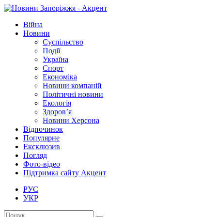
Війна
Новини
Суспільство
Події
Україна
Спорт
Економіка
Новини компаній
Політичні новини
Екологія
Здоров’я
Новини Херсона
Відпочинок
Популярне
Ексклюзив
Погляд
Фото-відео
Підтримка сайту Акцент
РУС
УКР