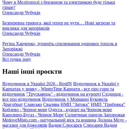
Чому в Мелітополі з бензином та електрикою буде тільки
гірше?
Олександр Чубукін
Безперевна тривога, якої тепер не чути… Нові загрози та
виклики для запоріжців
Олександр Чубукін
Регіна Харченко, зупиніть спилювання здорових тополь в
Запоріжжі
Олександр Чубукін
Всі точки зору
Наші інші проєкти
Відпочинок в Україні 2026 - RestIN
Відпочинок в Україні у
Карпатах у зимку - WinterTime
Карпати - все про гори та
відпочинок
"Трускавець" - відпочинок на курорті
Східниця -
все про відпочинок
Відпочинок у Моршині
Буковель
Драгобрат
Славсько
Свалява
НМП "Затока"
НМП "Грибовка"
Коблево - Черное море
Одесса - курорт на Черном море
Каролино-Бугаз - Черное Море
Солнечные панели Запорожья
MedoveMisto.com - натуральний віск та вощина
Долина Меду -
магазин для бджолярів
Вадим Слюсарєв
Слюсарев Вадим