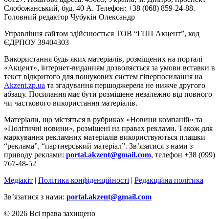
Слобожанський, буд. 40 А. Телефон: +38 (068) 859-24-88.
Головний редактор Чубукін Олександр
Управління сайтом здійснюється ТОВ “ГПП Акцент”, код
ЄДРПОУ 39404303
Використання будь-яких матеріалів, розміщених на порталі
«Акцент», інтернет-виданням дозволяється за умови вставки в
текст відкритого для пошукових систем гіперпосилання на
Akzent.zp.ua
та згадування першоджерела не нижче другого
абзацу. Посилання має бути розміщене незалежно від повного
чи часткового використання матеріалів.
Матеріали, що містяться в рубриках «Новини компаній» та
«Політичні новини», розміщені на правах реклами. Також для
маркування рекламних матеріалів використвуються плашки
“реклама”, “партнерський матеріал”. Зв’язатися з нами з
приводу реклами:
portal.akzent@gmail.com
, телефон +38 (099)
767-48-52
Медіакіт
|
Політика конфіденційності
|
Редакційна політика
Зв’язатися з нами:
portal.akzent@gmail.com
© 2026 Всі права захищено