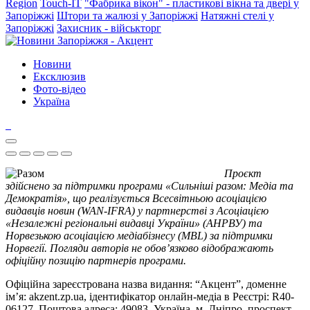
Region
Touch-IT
"Фабрика вікон" - пластикові вікна та двері у
Запоріжжі
Штори та жалюзі у Запоріжжі
Натяжні стелі у
Запоріжжі
Захисник - військторг
Новини
Ексклюзив
Фото-відео
Україна
Проєкт
здійснено за підтримки програми «Сильніші разом: Медіа та
Демократія», що реалізується Всесвітньою асоціацією
видавців новин (WAN-IFRA) у партнерстві з Асоціацією
«Незалежні регіональні видавці України» (АНРВУ) та
Норвезькою асоціацією медіабізнесу (MBL) за підтримки
Норвегії. Погляди авторів не обов’язково відображають
офіційну позицію партнерів програми.
Офіційна зареєстрована назва видання: “Акцент”, доменне
ім’я: akzent.zp.ua, ідентифікатор онлайн-медіа в Реєстрі: R40-
06127. Поштова адреса: 49083, Україна, м. Дніпро, проспект