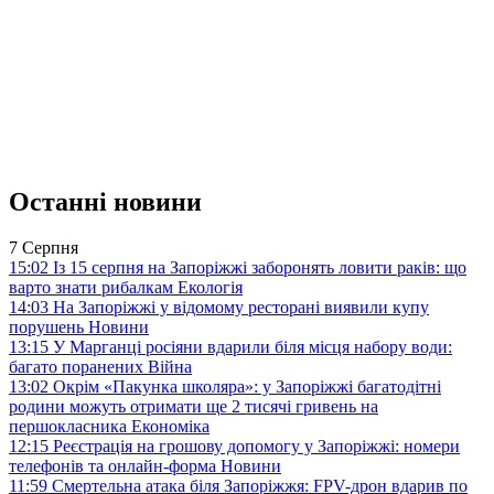
Останні новини
7 Серпня
15:02
Із 15 серпня на Запоріжжі заборонять ловити раків: що
варто знати рибалкам
Екологія
14:03
На Запоріжжі у відомому ресторані виявили купу
порушень
Новини
13:15
У Марганці росіяни вдарили біля місця набору води:
багато поранених
Війна
13:02
Окрім «Пакунка школяра»: у Запоріжжі багатодітні
родини можуть отримати ще 2 тисячі гривень на
першокласника
Економіка
12:15
Реєстрація на грошову допомогу у Запоріжжі: номери
телефонів та онлайн-форма
Новини
11:59
Смертельна атака біля Запоріжжя: FPV-дрон вдарив по