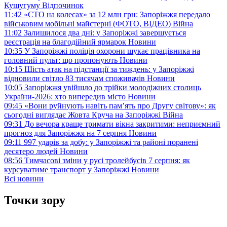
Кушугуму
Відпочинок
11:42
«СТО на колесах» за 12 млн грн: Запоріжжя передало
військовим мобільні майстерні (ФОТО, ВІДЕО)
Війна
11:02
Залишилося два дні: у Запоріжжі завершується
реєстрація на благодійний ярмарок
Новини
10:35
У Запоріжжі поліція охорони шукає працівника на
головний пульт: що пропонують
Новини
10:15
Шість атак на підстанції за тиждень: у Запоріжжі
відновили світло 83 тисячам споживачів
Новини
10:05
Запоріжжя увійшло до трійки молодіжних столиць
України-2026: хто випередив місто
Новини
09:45
«Вони руйнують навіть пам’ять про Другу світову»: як
сьогодні виглядає Жовта Круча на Запоріжжі
Війна
09:31
До вечора краще тримати вікна закритими: неприємний
прогноз для Запоріжжя на 7 серпня
Новини
09:11
997 ударів за добу: у Запоріжжі та районі поранені
десятеро людей
Новини
08:56
Тимчасові зміни у русі тролейбусів 7 серпня: як
курсуватиме транспорт у Запоріжжі
Новини
Всі новини
Точки зору