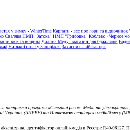
патах у зимку - WinterTime
Карпати - все про гори та відпочинок
ко
Свалява
НМП "Затока"
НМП "Грибовка"
Коблево - Черное мо
ьний віск та вощина
Долина Меду - магазин для бджолярів
Вади
іжжі
Натяжні стелі у Запоріжжі
Захисник - військторг
 за підтримки програми «Сильніші разом: Медіа та Демократія»,
ці України» (АНРВУ) та Норвезькою асоціацією медіабізнесу (MBL
akzent.zp.ua, ідентифікатор онлайн-медіа в Реєстрі: R40-06127. П