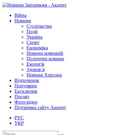
Війна
Новини
Суспільство
Події
Україна
Спорт
Економіка
Новини компаній
Політичні новини
Екологія
Здоров’я
Новини Херсона
Відпочинок
Популярне
Ексклюзив
Погляд
Фото-відео
Підтримка сайту Акцент
РУС
УКР