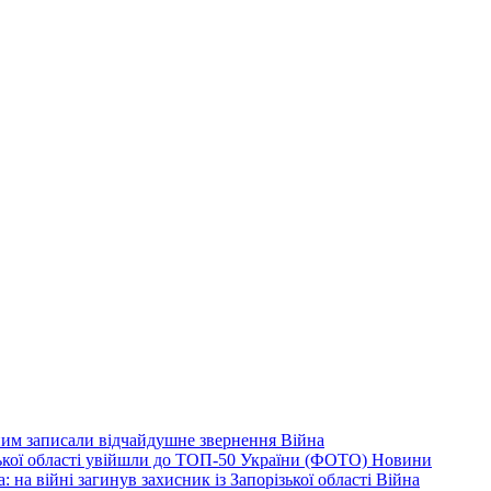
дним записали відчайдушне звернення
Війна
ізької області увійшли до ТОП-50 України (ФОТО)
Новини
 на війні загинув захисник із Запорізької області
Війна