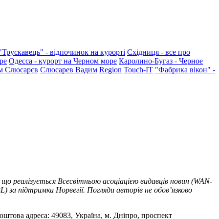
"Трускавець" - відпочинок на курорті
Східниця - все про
ре
Одесса - курорт на Черном море
Каролино-Бугаз - Черное
м Слюсарєв
Слюсарев Вадим
Region
Touch-IT
"Фабрика вікон" -
 що реалізується Всесвітньою асоціацією видавців новин (WAN-
) за підтримки Норвегії. Погляди авторів не обов’язково
оштова адреса: 49083, Україна, м. Дніпро, проспект