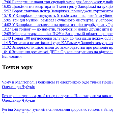
17:00
Експерти назвали три сценарії зими для Запоріжжя: у на
16:05
Двокімнатна квартира за 1 млн грн: у Запоріжжі на аук
15:57
Ворог атакував центр Запоріжжя: пошкоджені гуртожито
15:19
У Запоріжжі розшукують батьків хлопчика, який загубив
15:05
Три дні музики, ремесел і сучасного мистецтва: у Запор
14:02
У Запоріжжі виставили на приватизацію недобудовану їд
13:27
Від тривог — до наметів, творчості й нових друзів: діти
12:05
Місцева «гаряча лінія» ПФУ в Запорізькій області працює 
11:40
Понад 100 вогнеборців залучали до ліквідації пожеж біл
11:15
Три атаки по автівках і удар КАБами: у Запорізькому райо
11:02
Запоріжжя ініціює зміни до законодавства про розподіл 
10:10
Знищення російської ДРГ в Оріхові потрапило на відео: а
Всі новини
Точки зору
Чому в Мелітополі з бензином та електрикою буде тільки гірше
Олександр Чубукін
Безперевна тривога, якої тепер не чути… Нові загрози та викли
Олександр Чубукін
Регіна Харченко, зупиніть спилювання здорових тополь в Запо