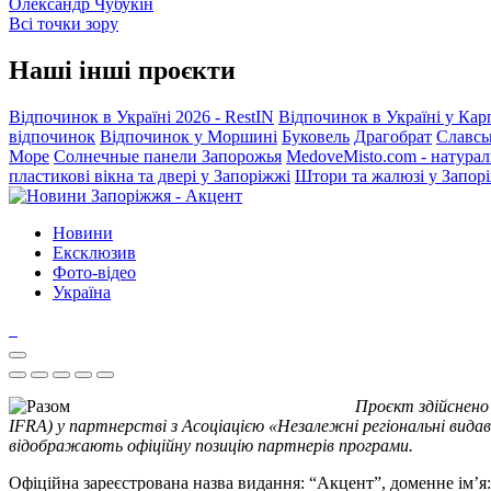
Олександр Чубукін
Всі точки зору
Наші інші проєкти
Відпочинок в Україні 2026 - RestIN
Відпочинок в Україні у Кар
відпочинок
Відпочинок у Моршині
Буковель
Драгобрат
Славсь
Море
Солнечные панели Запорожья
MedoveMisto.com - натурал
пластикові вікна та двері у Запоріжжі
Штори та жалюзі у Запор
Новини
Ексклюзив
Фото-відео
Україна
Проєкт здійснено
IFRA) у партнерстві з Асоціацією «Незалежні регіональні видав
відображають офіційну позицію партнерів програми.
Офіційна зареєстрована назва видання: “Акцент”, доменне ім’я: 