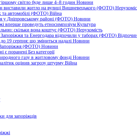
йгіршому світло буде лише 4–8 годин
Новини
ціон виставили житло на вулиці Вишневецького (ФОТО)
Нерухоміс
к та автомобілі (ФОТО)
Війна
ся у Дніпровському районі (ФОТО)
Новини
іжжі вперше проведуть етносимпозіум
Культура
альню: скільки вона коштує (ФОТО)
Нерухомість
 із Запоріжжя та Енергодара відпочили у таборах (ФОТО)
Відпочи
до 19 серпня: що зміниться надалі
Новини
я Запоріжжя (ФОТО)
Новини
ні є поранені
Без категорії
природного газу в житловому фонді
Новини
налітик оцінив загрозу штурму
Війна
?
ки для запоріжців
ріжжі