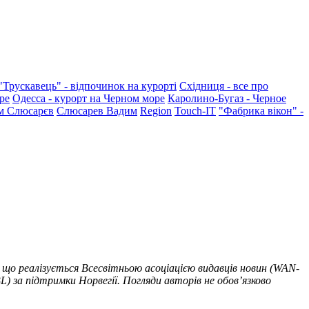
"Трускавець" - відпочинок на курорті
Східниця - все про
ре
Одесса - курорт на Черном море
Каролино-Бугаз - Черное
м Слюсарєв
Слюсарев Вадим
Region
Touch-IT
"Фабрика вікон" -
 що реалізується Всесвітньою асоціацією видавців новин (WAN-
) за підтримки Норвегії. Погляди авторів не обов’язково