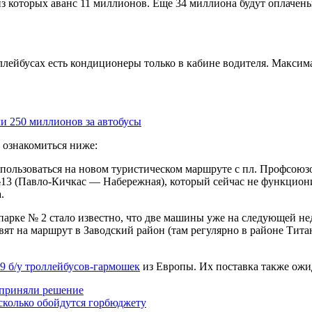
з которых аванс 11 миллионов. Еще 34 миллиона будут оплачены 
ллейбусах есть кондиционеры только в кабине водителя. Максима
ли 250 миллионов за автобусы
 ознакомиться ниже:
спользоваться на новом туристическом маршруте с пл. Профсоюзо
3 (Павло-Кичкас — Набережная), который сейчас не функцион
.
парке № 2 стало известно, что две машины уже на следующей не
ят на маршрут в Заводский район (там регулярно в районе Тит
 9 б/у троллейбусов-гармошек
из Европы. Их поставка также ожид
 приняли решение
 сколько обойдутся горбюджету