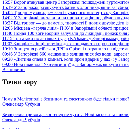
15:57
Ворог атакував центр Запоріжжя: пошкоджені гуртожито
15:19
У Запоріжжі розшукують батьків хлопчика, який загубив
15:05
Три дні музики, ремесел і сучасного мистецтва: у Запор
14:02
У Запоріжжі виставили на приватизацію недобудовану їд
13:27
Від тривог — до наметів, творчості й нових друзів: діти
12:05
Місцева «гаряча лінія» ПФУ в Запорізькій області працює 
11:40
Понад 100 вогнеборців залучали до ліквідації пожеж біл
11:15
Три атаки по автівках і удар КАБами: у Запорізькому райо
11:02
Запоріжжя ініціює зміни до законодавства про розподіл 
10:10
Знищення російської ДРГ в Оріхові потрапило на відео: а
09:46
У Запоріжжі 660 мешканців залишилися без води: адреси 
09:20
«Дитина спала в кімнаті, коли дрон вдарив у дах»: у Зап
09:00
Нові правила “Укрзалізниці” для Запоріжжя: як купити кв
Всі новини
Точки зору
Чому в Мелітополі з бензином та електрикою буде тільки гірше
Олександр Чубукін
Безперевна тривога, якої тепер не чути… Нові загрози та викли
Олександр Чубукін