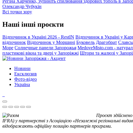
Регіна Харченко, зупиніть спилювання здорових тополь в Запо
Олександр Чубукін
Всі точки зору
Наші інші проєкти
Відпочинок в Україні 2026 - RestIN
Відпочинок в Україні у Кар
відпочинок
Відпочинок у Моршині
Буковель
Драгобрат
Славсь
Море
Солнечные панели Запорожья
MedoveMisto.com - натурал
пластикові вікна та двері у Запоріжжі
Штори та жалюзі у Запор
Новини
Ексклюзив
Фото-відео
Україна
Проєкт здійснено
IFRA) у партнерстві з Асоціацією «Незалежні регіональні видав
відображають офіційну позицію партнерів програми.