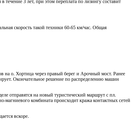
в течение 3 лет, при этом переплата по лизингу составит
льная скорость такой техники 60-65 км/час. Общая
в на о. Хортица через правый берег и Арочный мост. Ранее
ирует. Окончательное решение по распределению машин
деле отправятся на новый туристический маршрут с пл.
ано-магниевого комбината происходит кража контактных сетей
ается вскоре.