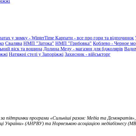
ріжжі
патах у зимку - WinterTime
Карпати - все про гори та відпочинок
ко
Свалява
НМП "Затока"
НМП "Грибовка"
Коблево - Черное мо
ьний віск та вощина
Долина Меду - магазин для бджолярів
Вади
іжжі
Натяжні стелі у Запоріжжі
Захисник - військторг
 за підтримки програми «Сильніші разом: Медіа та Демократія»,
ці України» (АНРВУ) та Норвезькою асоціацією медіабізнесу (MBL