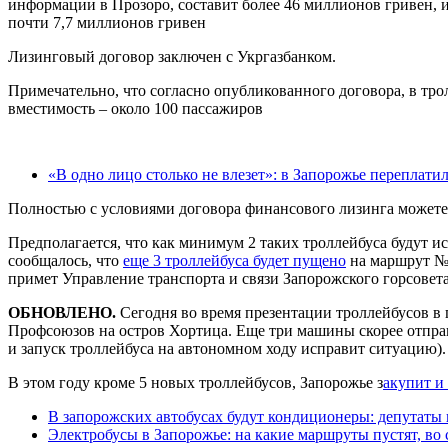
информации в Прозоро, составит более 46 миллионов гривен, и
почти 7,7 миллионов гривен
Лизинговый договор заключен с Укргазбанком.
Примечательно, что согласно опубликованного договора, в тро
вместимость – около 100 пассажиров
«В одно лицо столько не влезет»: в Запорожье переплати
Полностью с условиями договора финансового лизинга можете
Предполагается, что как минимум 2 таких троллейбуса будут и
сообщалось, что
еще 3 троллейбуса будет пущено
на маршрут №1
примет Управление транспорта и связи Запорожского горсовета
ОБНОВЛЕНО.
Сегодня во время презентации троллейбусов в 
Профсоюзов на остров Хортица. Еще три машины скорее отправ
и запуск троллейбуса на автономном ходу исправит ситуацию).
В этом году кроме 5 новых троллейбусов, Запорожье з
акупит и
В запорожских автобусах будут кондиционеры: депутаты
Электробусы в Запорожье: на какие маршруты пустят, во