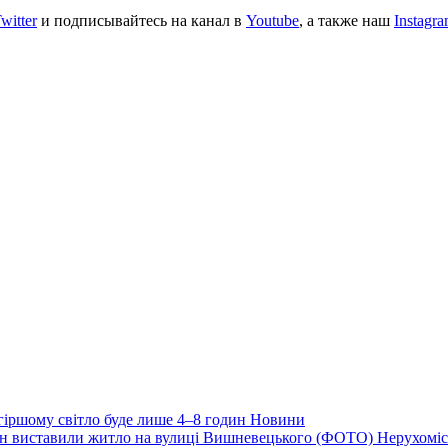
witter
и подписывайтесь на канал в
Youtube
, а также наш
Instagr
йгіршому світло буде лише 4–8 годин
Новини
ціон виставили житло на вулиці Вишневецького (ФОТО)
Нерухоміс