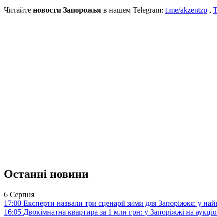
Читайте
новости Запорожья
в нашем Telegram:
t.me/akzentzp
,
T
Останні новини
6 Серпня
17:00
Експерти назвали три сценарії зими для Запоріжжя: у на
16:05
Двокімнатна квартира за 1 млн грн: у Запоріжжі на аук