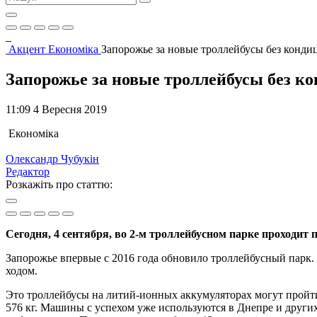
Акцент
Економіка
Запорожье за новые троллейбусы без конди
Запорожье за новые троллейбусы без к
11:09 4 Вересня 2019
Економіка
Олександр Чубукін
Редактор
Розкажіть про статтю:
Сегодня, 4 сентября, во 2-м троллейбусном парке проходит
Запорожье впервые с 2016 года обновило троллейбусный парк. 
ходом.
Это троллейбусы на литий-ионных аккумуляторах могут пройти 
576 кг. Машины с успехом уже используются в Днепре и други