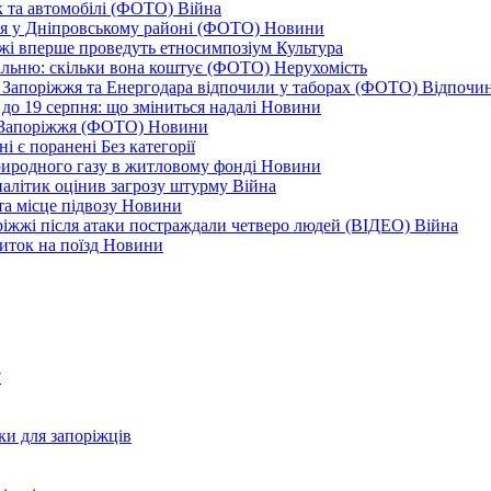
к та автомобілі (ФОТО)
Війна
ся у Дніпровському районі (ФОТО)
Новини
іжжі вперше проведуть етносимпозіум
Культура
альню: скільки вона коштує (ФОТО)
Нерухомість
 із Запоріжжя та Енергодара відпочили у таборах (ФОТО)
Відпочи
до 19 серпня: що зміниться надалі
Новини
я Запоріжжя (ФОТО)
Новини
ні є поранені
Без категорії
природного газу в житловому фонді
Новини
налітик оцінив загрозу штурму
Війна
та місце підвозу
Новини
оріжжі після атаки постраждали четверо людей (ВІДЕО)
Війна
иток на поїзд
Новини
?
ки для запоріжців