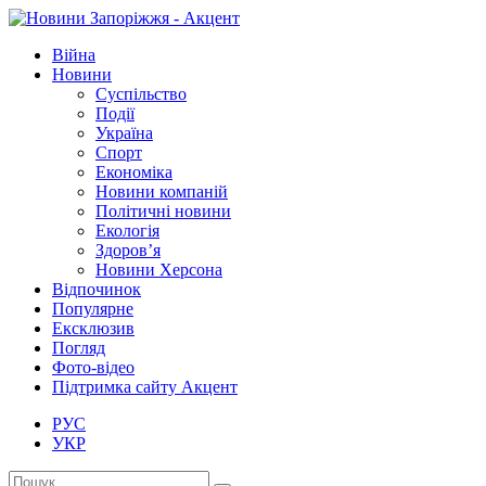
Війна
Новини
Суспільство
Події
Україна
Спорт
Економіка
Новини компаній
Політичні новини
Екологія
Здоров’я
Новини Херсона
Відпочинок
Популярне
Ексклюзив
Погляд
Фото-відео
Підтримка сайту Акцент
РУС
УКР