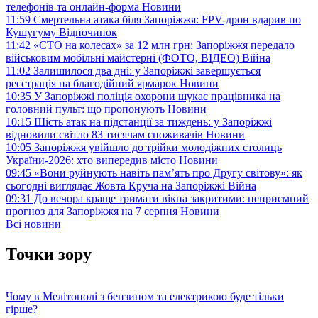
телефонів та онлайн-форма
Новини
11:59
Смертельна атака біля Запоріжжя: FPV-дрон вдарив по
Кушугуму
Відпочинок
11:42
«СТО на колесах» за 12 млн грн: Запоріжжя передало
військовим мобільні майстерні (ФОТО, ВІДЕО)
Війна
11:02
Залишилося два дні: у Запоріжжі завершується
реєстрація на благодійний ярмарок
Новини
10:35
У Запоріжжі поліція охорони шукає працівника на
головний пульт: що пропонують
Новини
10:15
Шість атак на підстанції за тиждень: у Запоріжжі
відновили світло 83 тисячам споживачів
Новини
10:05
Запоріжжя увійшло до трійки молодіжних столиць
України-2026: хто випередив місто
Новини
09:45
«Вони руйнують навіть пам’ять про Другу світову»: як
сьогодні виглядає Жовта Круча на Запоріжжі
Війна
09:31
До вечора краще тримати вікна закритими: неприємний
прогноз для Запоріжжя на 7 серпня
Новини
Всі новини
Точки зору
Чому в Мелітополі з бензином та електрикою буде тільки
гірше?