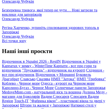
Олександр Чубукін
Безперевна тривога, якої тепер не чути… Нові загрози та
виклики для запоріжців
Олександр Чубукін
Регіна Харченко, зупиніть спилювання здорових тополь в
Запоріжжі
Олександр Чубукін
Всі точки зору
Наші інші проєкти
Відпочинок в Україні 2026 - RestIN
Відпочинок в Україні у
Карпатах у зимку - WinterTime
Карпати - все про гори та
відпочинок
"Трускавець" - відпочинок на курорті
Східниця -
все про відпочинок
Відпочинок у Моршині
Буковель
Драгобрат
Славсько
Свалява
НМП "Затока"
НМП "Грибовка"
Коблево - Черное море
Одесса - курорт на Черном море
Каролино-Бугаз - Черное Море
Солнечные панели Запорожья
MedoveMisto.com - натуральний віск та вощина
Долина Меду -
магазин для бджолярів
Вадим Слюсарєв
Слюсарев Вадим
Region
Touch-IT
"Фабрика вікон" - пластикові вікна та двері у
Запоріжжі
Штори та жалюзі у Запоріжжі
Натяжні стелі у