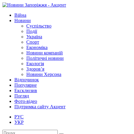
Війна
Новини
Суспільство
Події
Україна
Спорт
Економіка
Новини компаній
Політичні новини
Екологія
Здоров’я
Новини Херсона
Відпочинок
Популярне
Ексклюзив
Погляд
Фото-відео
Підтримка сайту Акцент
РУС
УКР