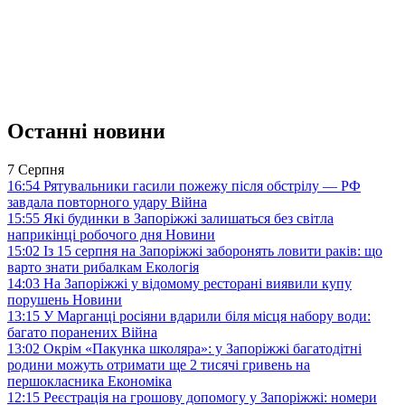
Останні новини
7 Серпня
16:54
Рятувальники гасили пожежу після обстрілу — РФ
завдала повторного удару
Війна
15:55
Які будинки в Запоріжжі залишаться без світла
наприкінці робочого дня
Новини
15:02
Із 15 серпня на Запоріжжі заборонять ловити раків: що
варто знати рибалкам
Екологія
14:03
На Запоріжжі у відомому ресторані виявили купу
порушень
Новини
13:15
У Марганці росіяни вдарили біля місця набору води:
багато поранених
Війна
13:02
Окрім «Пакунка школяра»: у Запоріжжі багатодітні
родини можуть отримати ще 2 тисячі гривень на
першокласника
Економіка
12:15
Реєстрація на грошову допомогу у Запоріжжі: номери