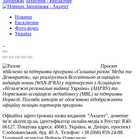
Запоріжжі
Захисник - військторг
Новини
Ексклюзив
Фото-відео
Україна
Проєкт
здійснено за підтримки програми «Сильніші разом: Медіа та
Демократія», що реалізується Всесвітньою асоціацією
видавців новин (WAN-IFRA) у партнерстві з Асоціацією
«Незалежні регіональні видавці України» (АНРВУ) та
Норвезькою асоціацією медіабізнесу (MBL) за підтримки
Норвегії. Погляди авторів не обов’язково відображають
офіційну позицію партнерів програми.
Офіційна зареєстрована назва видання: “Акцент”, доменне
ім’я: akzent.zp.ua, ідентифікатор онлайн-медіа в Реєстрі: R40-
06127. Поштова адреса: 49083, Україна, м. Дніпро, проспект
Слобожанський, буд. 40 А. Телефон: +38 (068) 859-24-88.
Головний редактор Чубукін Олександр