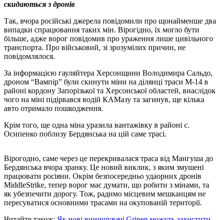
скидаються з дронів
Так, вчора російські джерела повідомили про щонайменше два
випадки спрацювання таких мін. Вірогідно, їх могло бути
більше, адже ворог повідомив про ураження лише цивільного
транспорта. Про військовий, зі зрозумілих причин, не
повідомлялося.
За інформацією гауляйтера Херсонщини Володимира Сальдо,
дроном “Вампір” були скинути міни на ділянці траси М-14 в
районі кордону Запорізької та Херсонської областей, внаслідок
чого на міні підірвався водій КАМазу та загинув, ще кілька
авто отримало пошкодження.
Крім того, ще одна міна уразила вантажівку в районі с.
Осипенко поблизу Бердянська на цій саме трасі.
Вірогодно, саме через це перекривалася траса від Мангуша до
Бердянська вчора зранку. Це новий виклик, з яким змушені
працювати росіяни. Окрім безпосередньо удаорних дронів
MiddleStrike, тепер ворог має думати, що робити з мінами, та
як убезпечити дорогу. Тож, радимо місцевим мешканцям не
пересуватися основними трасами на окупованій території.
Читайте також:
Як нові винищувачі Gripen можуть захистити