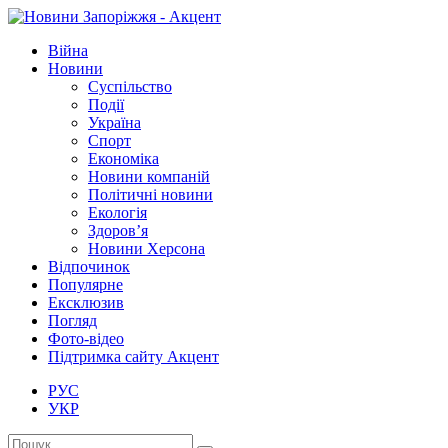
Війна
Новини
Суспільство
Події
Україна
Спорт
Економіка
Новини компаній
Політичні новини
Екологія
Здоров’я
Новини Херсона
Відпочинок
Популярне
Ексклюзив
Погляд
Фото-відео
Підтримка сайту Акцент
РУС
УКР