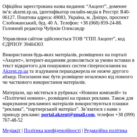
Офіційна зареєстрована назва видання: “Акцент”, доменне
ім’я: akzent.zp.ua, ідентифікатор онлайн-медіа в Реєстрі: R40-
06127. Поштова адреса: 49083, Україна, м. Дніпро, проспект
Слобожанський, буд. 40 А. Телефон: +38 (068) 859-24-88.
Головний редактор Чубукін Олександр
Управління сайтом здійснюється ТОВ “ГПП Акцент”, код
ЄДРПОУ 39404303
Використання будь-яких матеріалів, розміщених на порталі
«Акцент», інтернет-виданням дозволяється за умови вставки в
текст відкритого для пошукових систем гіперпосилання на
Akzent.zp.ua
та згадування першоджерела не нижче другого
абзацу. Посилання має бути розміщене незалежно від повного
чи часткового використання матеріалів.
Матеріали, що містяться в рубриках «Новини компаній» та
«Політичні новини», розміщені на правах реклами. Також для
маркування рекламних матеріалів використвуються плашки
“реклама”, “партнерський матеріал”. Зв’язатися з нами з
приводу реклами:
portal.akzent@gmail.com
, телефон +38 (099)
767-48-52
Медіакіт
|
Політика конфіденційності
|
Редакційна політика