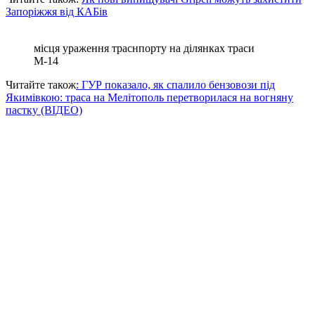
Запоріжжя від КАБів
місця ураження траснпорту на ділянках траси
М-14
Читайте також
: ГУР показало, як спалило бензовози під
Якимівкою: траса на Мелітополь перетворилася на вогняну
пастку (ВІДЕО)