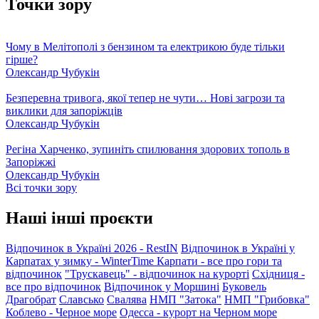
Точки зору
Чому в Мелітополі з бензином та електрикою буде тільки
гірше?
Олександр Чубукін
Безперевна тривога, якої тепер не чути… Нові загрози та
виклики для запоріжців
Олександр Чубукін
Регіна Харченко, зупиніть спилювання здорових тополь в
Запоріжжі
Олександр Чубукін
Всі точки зору
Наші інші проєкти
Відпочинок в Україні 2026 - RestIN
Відпочинок в Україні у
Карпатах у зимку - WinterTime
Карпати - все про гори та
відпочинок
"Трускавець" - відпочинок на курорті
Східниця -
все про відпочинок
Відпочинок у Моршині
Буковель
Драгобрат
Славсько
Свалява
НМП "Затока"
НМП "Грибовка"
Коблево - Черное море
Одесса - курорт на Черном море