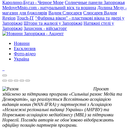
Каролино-Бугаз - Черное Море
Солнечные панели Запорожья
MedoveMisto.com - натуральний віск та вощина
Долина Меду -
магазин для бджолярів
Вадим Слюсарєв
Слюсарев Вадим
Region
Touch-IT
"Фабрика вікон" - пластикові вікна та двері у
Запоріжжі
Штори та жалюзі у Запоріжжі
Натяжні стелі у
Запоріжжі
Захисник - військторг
Новини
Ексклюзив
Фото-відео
Україна
Проєкт
здійснено за підтримки програми «Сильніші разом: Медіа та
Демократія», що реалізується Всесвітньою асоціацією
видавців новин (WAN-IFRA) у партнерстві з Асоціацією
«Незалежні регіональні видавці України» (АНРВУ) та
Норвезькою асоціацією медіабізнесу (MBL) за підтримки
Норвегії. Погляди авторів не обов’язково відображають
офіційну позицію партнерів програми.