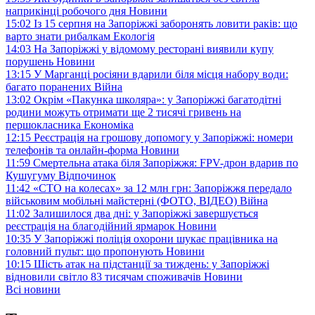
наприкінці робочого дня
Новини
15:02
Із 15 серпня на Запоріжжі заборонять ловити раків: що
варто знати рибалкам
Екологія
14:03
На Запоріжжі у відомому ресторані виявили купу
порушень
Новини
13:15
У Марганці росіяни вдарили біля місця набору води:
багато поранених
Війна
13:02
Окрім «Пакунка школяра»: у Запоріжжі багатодітні
родини можуть отримати ще 2 тисячі гривень на
першокласника
Економіка
12:15
Реєстрація на грошову допомогу у Запоріжжі: номери
телефонів та онлайн-форма
Новини
11:59
Смертельна атака біля Запоріжжя: FPV-дрон вдарив по
Кушугуму
Відпочинок
11:42
«СТО на колесах» за 12 млн грн: Запоріжжя передало
військовим мобільні майстерні (ФОТО, ВІДЕО)
Війна
11:02
Залишилося два дні: у Запоріжжі завершується
реєстрація на благодійний ярмарок
Новини
10:35
У Запоріжжі поліція охорони шукає працівника на
головний пульт: що пропонують
Новини
10:15
Шість атак на підстанції за тиждень: у Запоріжжі
відновили світло 83 тисячам споживачів
Новини
Всі новини