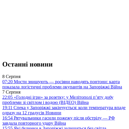
Останні новини
8 Серпня
07:20
Мости знищують — росіяни наводять понтони: карта
показала логістичні проблеми окупантів на Запоріжжі
Війна
7 Серпня
22:05
«Голодні ігри» за розетку: у Мелітополі п’яту добу
проблеми зі світлом і водою (ВІДЕО)
Війна
19:11
Спека у Запоріжжі закінчується: коли температура впаде
одразу на 12 градусів
Новини
16:54
Рятувальники гасили пожежу після обстрілу — РФ
завдала повторного удару
Війна
15:55
Які будинки в Запоріжжі залишаться без світла