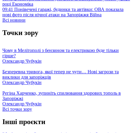
році
Економіка
09:41
Понівечені гаражі, будинки та автівки: ОВА показала
нові фото після нічної атаки на Запоріжжя
Війна
Всі новини
Точки зору
Чому в Мелітополі з бензином та електрикою буде тільки
гірше?
Олександр Чубукін
Безперевна тривога, якої тепер не чути… Нові загрози та
виклики для запоріжців
Олександр Чубукін
Регіна Харченко, зупиніть спилювання здорових тополь в
Запоріжжі
Олександр Чубукін
Всі точки зору
Інші проєкти