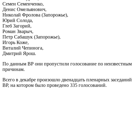
Семен Семенченко,
Денис Омельянович,
Николай Фролова (Запорожье),
Юрий Солода,
Глеб Загорий,
Роман Зварыч,
Петр Сабашук (Запорожье),
Игорь Коже,
Виталий Чепинога,
Дмитрий Ярош.
По данным ВР они пропустили голосование по неизвестным
причинам.
Всего в декабре произошло двенадцать пленарных заседаний
ВР, на котором было проведено 335 голосований.