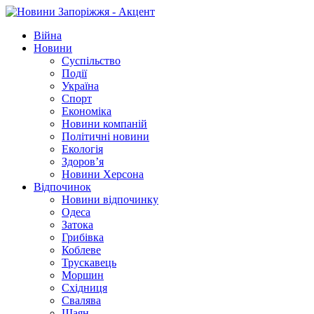
Війна
Новини
Суспільство
Події
Україна
Спорт
Економіка
Новини компаній
Політичні новини
Екологія
Здоров’я
Новини Херсона
Відпочинок
Новини відпочинку
Одеса
Затока
Грибівка
Коблеве
Трускавець
Моршин
Східниця
Свалява
Шаян