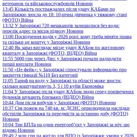
ветеранок та військовослужбовців
Новини
13:45
Кількість постраждалих після удару КАБами по
Запоріжжю зросла до 18: 10-річна дівчинка у тяжкому стані
(ФОТО)
Війна
13:32
У Запоріжжі 720 мешканців залишилися без води:
перелік адрес та місця підвозу
Новини
13:00
Посвідчення водія у 2026 році: кому треба міняти права
та скільки це коштує у Запоріжжі
Новини
12:40
Як зараз виглядає місце удару КАБом по житловому
кварталу в Запоріжжі (ФОТО, ВІДЕО)
Війна
11:55
5000 грн через Дію: у Запоріжжі почали надходити
перші виплати
Новини
11:50
«Це фейк»: у Запоріжжі спростували інформацію про
закриття гімназії №110
Без категорії
11:05
Тариф на воду у Запоріжжі та області може зрости:
скільки коштуватимуть 3, 5 і 10 кубів
Економіка
11:04
У Запоріжжі після удару КАБом люди серед понівечених
будинків шукають близьких (ВІДЕО)
Війна
10:44
Дим після вибухів у Запоріжжі (ФОТО)
Новини
10:37
Сім пожеж на 740 кв. м: ДСНС оприлюднила наслідки
обстрілів Запоріжжя та передмістя за останню добу (ФОТО)
Новини
10:04
Три БПЛа на один енергооб’єкт у Запоріжжі за ніч: що
відомо
Новини
09:49
2 млн грн на житло для ВПО із Запоріжжя: умови у 2026