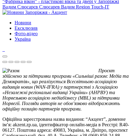
"Фабрика вікон" - пластикові вікна та двері у Запоріжжі
Вадим Слюсарєв
Слюсарев Вадим
Region
Touch-IT
Новини
Ексклюзив
Фото-відео
Україна
Проєкт
здійснено за підтримки програми «Сильніші разом: Медіа та
Демократія», що реалізується Всесвітньою асоціацією
видавців новин (WAN-IFRA) у партнерстві з Асоціацією
«Незалежні регіональні видавці України» (АНРВУ) та
Норвезькою асоціацією медіабізнесу (MBL) за підтримки
Норвегії. Погляди авторів не обов’язково відображають
офіційну позицію партнерів програми.
Офіційна зареєстрована назва видання: “Акцент”, доменне
ім’я: akzent.zp.ua, ідентифікатор онлайн-медіа в Реєстрі: R40-
06127. Поштова адреса: 49083, Україна, м. Дніпро, проспект
Слобожанський, буд. 40 А. Телефон: +38 (068) 859-24-88.