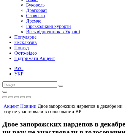
Буковель
Драгобрат
Славсько
Яремче
Гірськолижні курорти
Весь відпочинок в Україні
Популярне
Ексклюзив
Погляд
Фото-відео
Підтримати Акцент
РУС
УКР
Акцент
Новини
Двое запорожских нардепов в декабре ни
разу не участвовали в голосовании ВР
Двое запорожских нардепов в декабре
ни разу не участвовали в голосовании