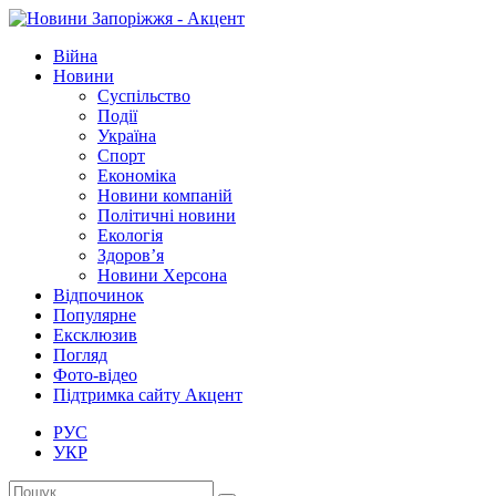
Війна
Новини
Суспільство
Події
Україна
Спорт
Економіка
Новини компаній
Політичні новини
Екологія
Здоров’я
Новини Херсона
Відпочинок
Популярне
Ексклюзив
Погляд
Фото-відео
Підтримка сайту Акцент
РУС
УКР