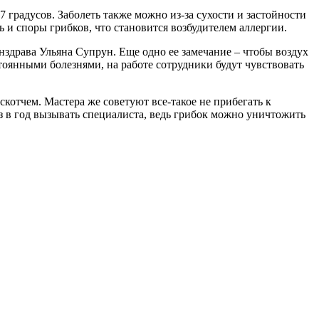
градусов. Заболеть также можно из-за сухости и застойности
ль и споры грибков, что становится возбудителем аллергии.
инздрава Ульяна Супрун. Еще одно ее замечание – чтобы воздух
тоянными болезнями, на работе сотрудники будут чувствовать
котчем. Мастера же советуют все-такое не прибегать к
з в год вызывать специалиста, ведь грибок можно уничтожить