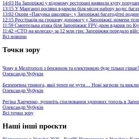
14:03
На Запоріжжі у відомому ресторані виявили купу поруш
13:15
У Марганці росіяни вдарили біля місця набору води: баг
13:02
Окрім «Пакунка школяра»: у Запоріжжі багатодітні роди
12:15
Реєстрація на грошову допомогу у Запоріжжі: номери те
11:59
Смертельна атака біля Запоріжжя: FPV-дрон вдарив по 
11:42
«СТО на колесах» за 12 млн грн: Запоріжжя передало ві
Всі новини
Точки зору
Чому в Мелітополі з бензином та електрикою буде тільки гірше
Олександр Чубукін
Безперевна тривога, якої тепер не чути… Нові загрози та викли
Олександр Чубукін
Регіна Харченко, зупиніть спилювання здорових тополь в Запо
Олександр Чубукін
Всі точки зору
Наші інші проєкти