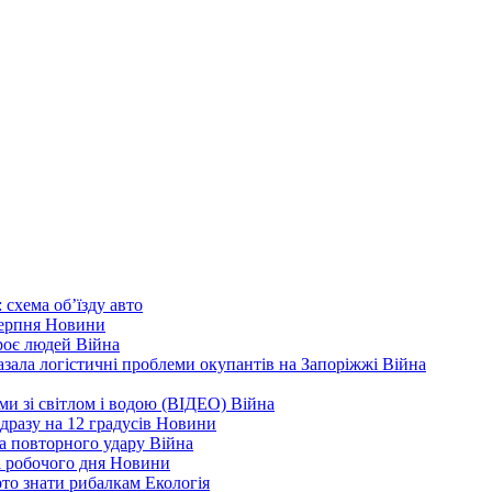
 схема об’їзду
авто
серпня
Новини
троє людей
Війна
зала логістичні проблеми окупантів на Запоріжжі
Війна
еми зі світлом і водою (ВІДЕО)
Війна
дразу на 12 градусів
Новини
а повторного удару
Війна
і робочого дня
Новини
арто знати рибалкам
Екологія