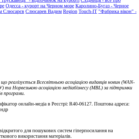
"Трускавець" - відпочинок на курорті
Східниця - все про
ре
Одесса - курорт на Черном море
Каролино-Бугаз - Черное
м Слюсарєв
Слюсарев Вадим
Region
Touch-IT
"Фабрика вікон" -
 що реалізується Всесвітньою асоціацією видавців новин (WAN-
У) та Норвезькою асоціацією медіабізнесу (MBL) за підтримки
ів програми.
тифікатор онлайн-медіа в Реєстрі: R40-06127. Поштова адреса:
андр
т відкритого для пошукових систем гіперпосилання на
ткового використання матеріалів.