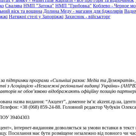
патах у зимку - WinterTime
Карпати - все про гори та відпочинок
ко
Свалява
НМП "Затока"
НМП "Грибовка"
Коблево - Черное мо
ьний віск та вощина
Долина Меду - магазин для бджолярів
Вади
іжжі
Натяжні стелі у Запоріжжі
Захисник - військторг
 за підтримки програми «Сильніші разом: Медіа та Демократія»,
ві з Асоціацією «Незалежні регіональні видавці України» (АНРВ
 авторів не обов’язково відображають офіційну позицію партнер
ована назва видання: “Акцент”, доменне ім’я: akzent.zp.ua, іден
 Телефон: +38 (068) 859-24-88. Головний редактор Чубукін Олекс
РПОУ 39404303
цент», інтернет-виданням дозволяється за умови вставки в текс
цу. Посилання має бути розміщене незалежно від повного чи час