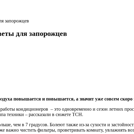
ля запорожцев
веты для запорожцев
здуха повышается и повышается, а значит уже совсем скоро
работы кондиционеров – это одновременно и сезон летних просту
ипа техники – рассказали в сюжете ТСН.
ше, чем в 7 градусов. Болеют также из-за сухости и застойности
кже важно чистить фильтры, проветривать комнату, увлажнять воз