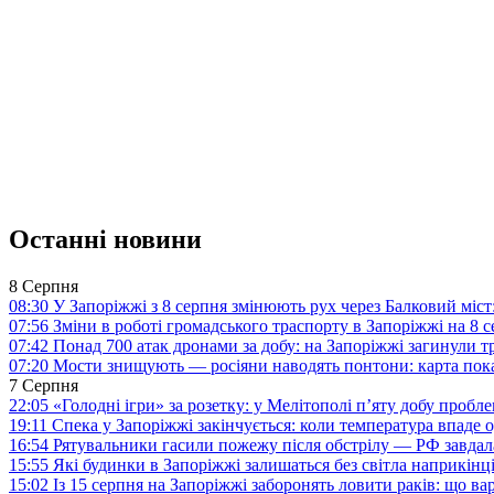
Останні новини
8 Серпня
08:30
У Запоріжжі з 8 серпня змінюють рух через Балковий міст:
07:56
Зміни в роботі громадського траспорту в Запоріжжі на 8 
07:42
Понад 700 атак дронами за добу: на Запоріжжі загинули 
07:20
Мости знищують — росіяни наводять понтони: карта пока
7 Серпня
22:05
«Голодні ігри» за розетку: у Мелітополі п’яту добу пробл
19:11
Спека у Запоріжжі закінчується: коли температура впаде о
16:54
Рятувальники гасили пожежу після обстрілу — РФ завдал
15:55
Які будинки в Запоріжжі залишаться без світла наприкінц
15:02
Із 15 серпня на Запоріжжі заборонять ловити раків: що в