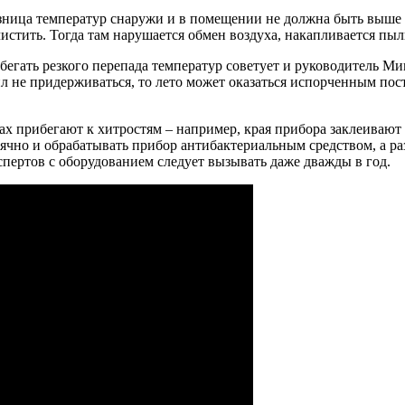
ница температур снаружи и в помещении не должна быть выше 7 
 чистить. Тогда там нарушается обмен воздуха, накапливается пы
збегать резкого перепада температур советует и руководитель М
ил не придерживаться, то лето может оказаться испорченным пос
 прибегают к хитростям – например, края прибора заклеивают с
ячно и обрабатывать прибор антибактериальным средством, а ра
спертов с оборудованием следует вызывать даже дважды в год.