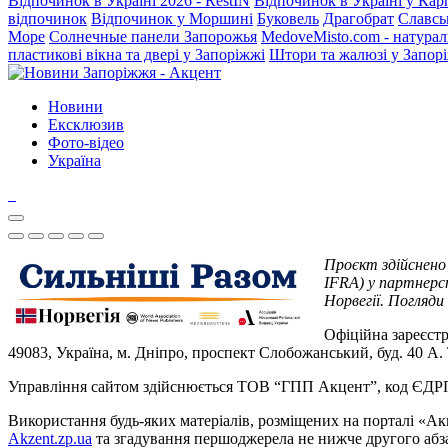
Відпочинок в Україні 2026 - RestIN
Відпочинок в Україні у Кар
відпочинок
Відпочинок у Моршині
Буковель
Драгобрат
Славсь
Море
Солнечные панели Запорожья
MedoveMisto.com - натурал
пластикові вікна та двері у Запоріжжі
Штори та жалюзі у Запор
Новини
Ексклюзив
Фото-відео
Україна
Проєкт здійснено
IFRA) у партнерст
Норвегії. Погляди
Офіційна зареєстр
49083, Україна, м. Дніпро, проспект Слобожанський, буд. 40 А.
Управління сайтом здійснюється ТОВ “ГПП Акцент”, код ЄД
Використання будь-яких матеріалів, розміщених на порталі «Ак
Akzent.zp.ua
та згадування першоджерела не нижче другого абза