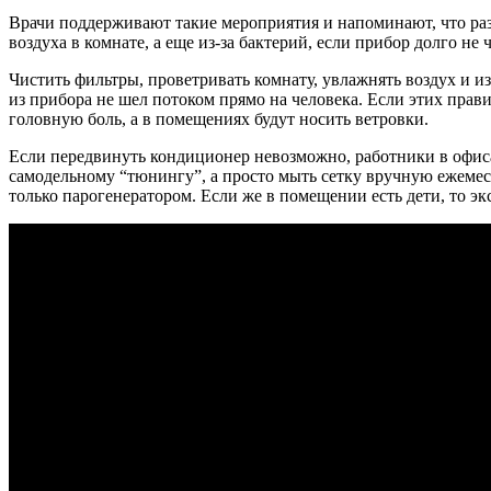
Врачи поддерживают такие мероприятия и напоминают, что раз
воздуха в комнате, а еще из-за бактерий, если прибор долго не
Чистить фильтры, проветривать комнату, увлажнять воздух и и
из прибора не шел потоком прямо на человека. Если этих прав
головную боль, а в помещениях будут носить ветровки.
Если передвинуть кондиционер невозможно, работники в офисах
самодельному “тюнингу”, а просто мыть сетку вручную ежемес
только парогенератором. Если же в помещении есть дети, то эк