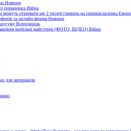
ень
Новини
ато поранених
Війна
ни можуть отримати ще 2 тисячі гривень на першокласника
Еконо
лефонів та онлайн-форма
Новини
Кушугуму
Відпочинок
йськовим мобільні майстерні (ФОТО, ВІДЕО)
Війна
?
ки для запоріжців
ріжжі