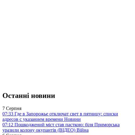
Останні новини
7 Серпня
07:33
Где в Запорожье отключат свет в пятницу: списки
адресов с указанием времени
Новини
07:12
Пошкоджений міст став пасткою: біля Приморська
уразили колону окупантів (ВІДЕО)
Війна