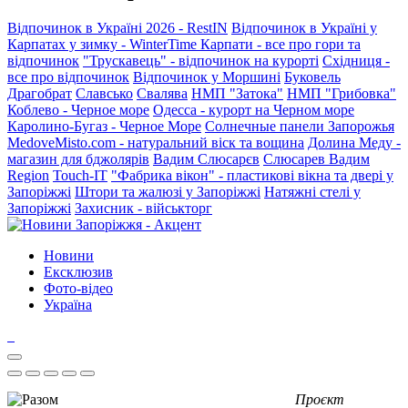
Відпочинок в Україні 2026 - RestIN
Відпочинок в Україні у
Карпатах у зимку - WinterTime
Карпати - все про гори та
відпочинок
"Трускавець" - відпочинок на курорті
Східниця -
все про відпочинок
Відпочинок у Моршині
Буковель
Драгобрат
Славсько
Свалява
НМП "Затока"
НМП "Грибовка"
Коблево - Черное море
Одесса - курорт на Черном море
Каролино-Бугаз - Черное Море
Солнечные панели Запорожья
MedoveMisto.com - натуральний віск та вощина
Долина Меду -
магазин для бджолярів
Вадим Слюсарєв
Слюсарев Вадим
Region
Touch-IT
"Фабрика вікон" - пластикові вікна та двері у
Запоріжжі
Штори та жалюзі у Запоріжжі
Натяжні стелі у
Запоріжжі
Захисник - військторг
Новини
Ексклюзив
Фото-відео
Україна
Проєкт