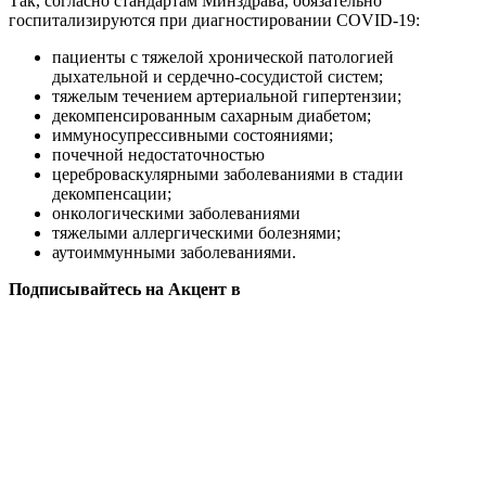
Так, согласно стандартам Минздрава, обязательно
госпитализируются при диагностировании COVID-19:
пациенты с тяжелой хронической патологией
дыхательной и сердечно-сосудистой систем;
тяжелым течением артериальной гипертензии;
декомпенсированным сахарным диабетом;
иммуносупрессивными состояниями;
почечной недостаточностью
цереброваскулярными заболеваниями в стадии
декомпенсации;
онкологическими заболеваниями
тяжелыми аллергическими болезнями;
аутоиммунными заболеваниями.
Подписывайтесь на Акцент в