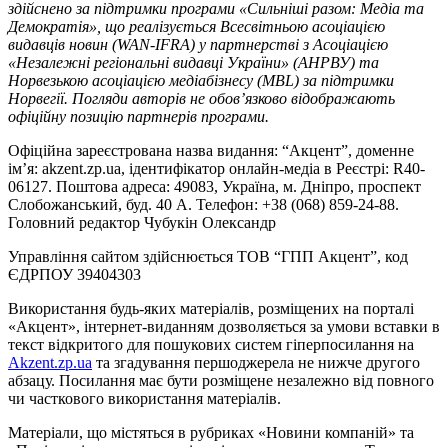
здійснено за підтримки програми «Сильніші разом: Медіа та
Демократія», що реалізується Всесвітньою асоціацією
видавців новин (WAN-IFRA) у партнерстві з Асоціацією
«Незалежні регіональні видавці України» (АНРВУ) та
Норвезькою асоціацією медіабізнесу (MBL) за підтримки
Норвегії. Погляди авторів не обов’язково відображають
офіційну позицію партнерів програми.
Офіційна зареєстрована назва видання: “Акцент”, доменне
ім’я: akzent.zp.ua, ідентифікатор онлайн-медіа в Реєстрі: R40-
06127. Поштова адреса: 49083, Україна, м. Дніпро, проспект
Слобожанський, буд. 40 А. Телефон: +38 (068) 859-24-88.
Головний редактор Чубукін Олександр
Управління сайтом здійснюється ТОВ “ГПП Акцент”, код
ЄДРПОУ 39404303
Використання будь-яких матеріалів, розміщених на порталі
«Акцент», інтернет-виданням дозволяється за умови вставки в
текст відкритого для пошукових систем гіперпосилання на
Akzent.zp.ua
та згадування першоджерела не нижче другого
абзацу. Посилання має бути розміщене незалежно від повного
чи часткового використання матеріалів.
Матеріали, що містяться в рубриках «Новини компаній» та