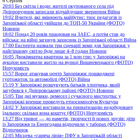
6 Серпня
20:03
Без світла і води: жителі окупованого села під
Дніпрорудним записали відчайдушне звернення
Війна
19:02
Вчителі, які змінюють майбутнє: троє педагогів із
Запорізької області увійшли до ТОП-50 України (ФОТО)
Новини
18:02
Понад 20 років працював на ЗАЕС, а потім став до
війська: на війні загинув захисник із Запорізької області
Війна
17:00
Експерти назвали три сценарії зими для Запоріжжя: у
найгіршому світло буде лише 4–8 годин
Новини
16:05
Двокімнатна квартира за 1 млн грн: у Запоріжжі на
аукціон виставили житло на вулиці Вишневецького (ФОТО)
Нерухомість
15:57
Ворог атакував центр Запоріжжя: пошкоджені
гуртожиток та автомобілі (ФОТО)
Війна
15:19
У Запоріжжі розшукують батьків хлопчика, який
загубився у Дніпровському районі (ФОТО)
Новини
15:05
Три дні музики, ремесел і сучасного мистецтва: у
Запоріжжі вперше проведуть етносимпозіум
Культура
14:02
У Запоріжжі виставили на приватизацію недобудовану
їдальню: скільки вона коштує (ФОТО)
Нерухомість
13:27
Від тривог — до наметів, творчості й нових друзів: діти
із Запоріжжя та Енергодара відпочили у таборах (ФОТО)
Відпочинок
12:05
Місцева «гаряча лінія» ПФУ в Запорізькій області