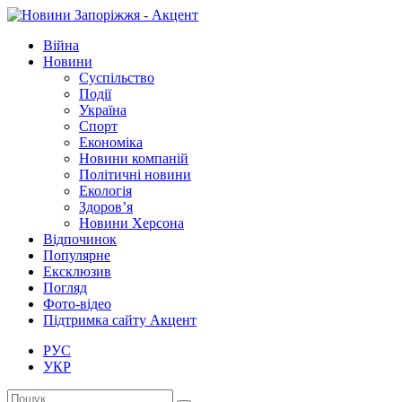
Війна
Новини
Суспільство
Події
Україна
Спорт
Економіка
Новини компаній
Політичні новини
Екологія
Здоров’я
Новини Херсона
Відпочинок
Популярне
Ексклюзив
Погляд
Фото-відео
Підтримка сайту Акцент
РУС
УКР