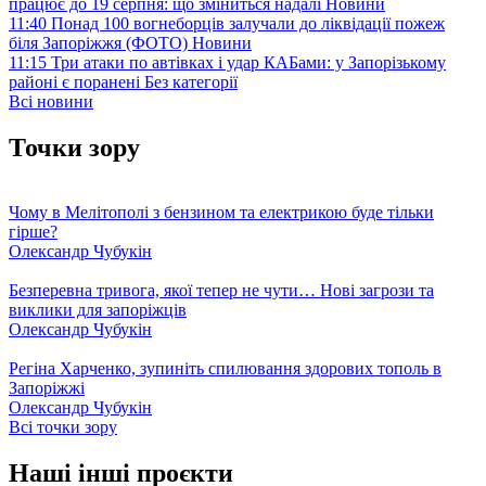
працює до 19 серпня: що зміниться надалі
Новини
11:40
Понад 100 вогнеборців залучали до ліквідації пожеж
біля Запоріжжя (ФОТО)
Новини
11:15
Три атаки по автівках і удар КАБами: у Запорізькому
районі є поранені
Без категорії
Всі новини
Точки зору
Чому в Мелітополі з бензином та електрикою буде тільки
гірше?
Олександр Чубукін
Безперевна тривога, якої тепер не чути… Нові загрози та
виклики для запоріжців
Олександр Чубукін
Регіна Харченко, зупиніть спилювання здорових тополь в
Запоріжжі
Олександр Чубукін
Всі точки зору
Наші інші проєкти