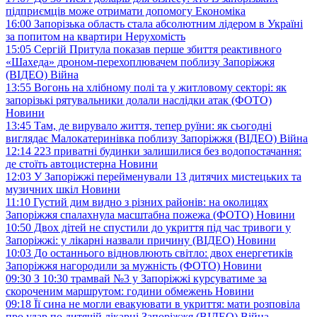
підприємців може отримати допомогу
Економіка
16:00
Запорізька область стала абсолютним лідером в Україні
за попитом на квартири
Нерухомість
15:05
Сергій Притула показав перше збиття реактивного
«Шахеда» дроном-перехоплювачем поблизу Запоріжжя
(ВІДЕО)
Війна
13:55
Вогонь на хлібному полі та у житловому секторі: як
запорізькі рятувальники долали наслідки атак (ФОТО)
Новини
13:45
Там, де вирувало життя, тепер руїни: як сьогодні
виглядає Малокатеринівка поблизу Запоріжжя (ВІДЕО)
Війна
12:14
223 приватні будинки залишилися без водопостачання:
де стоїть автоцистерна
Новини
12:03
У Запоріжжі перейменували 13 дитячих мистецьких та
музичних шкіл
Новини
11:10
Густий дим видно з різних районів: на околицях
Запоріжжя спалахнула масштабна пожежа (ФОТО)
Новини
10:50
Двох дітей не спустили до укриття під час тривоги у
Запоріжжі: у лікарні назвали причину (ВІДЕО)
Новини
10:03
До останнього відновлюють світло: двох енергетиків
Запоріжжя нагородили за мужність (ФОТО)
Новини
09:30
З 10:30 трамвай №3 у Запоріжжі курсуватиме за
скороченим маршрутом: години обмежень
Новини
09:18
Її сина не могли евакуювати в укриття: мати розповіла
про удар по дитячій лікарні Запоріжжя (ВІДЕО)
Війна