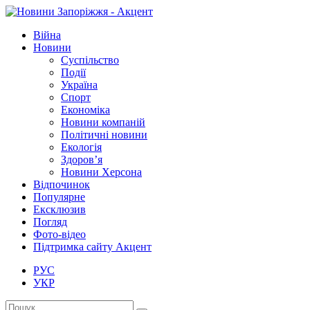
Війна
Новини
Суспільство
Події
Україна
Спорт
Економіка
Новини компаній
Політичні новини
Екологія
Здоров’я
Новини Херсона
Відпочинок
Популярне
Ексклюзив
Погляд
Фото-відео
Підтримка сайту Акцент
РУС
УКР