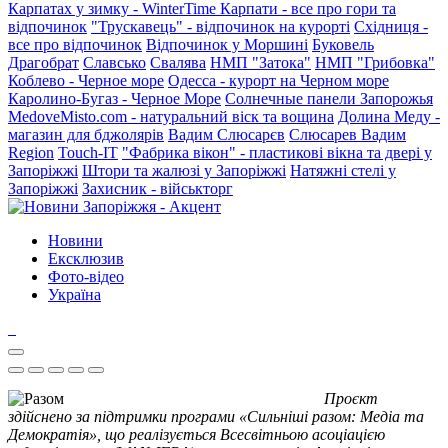
Карпатах у зимку - WinterTime
Карпати - все про гори та
відпочинок
"Трускавець" - відпочинок на курорті
Східниця -
все про відпочинок
Відпочинок у Моршині
Буковель
Драгобрат
Славсько
Свалява
НМП "Затока"
НМП "Грибовка"
Коблево - Черное море
Одесса - курорт на Черном море
Каролино-Бугаз - Черное Море
Солнечные панели Запорожья
MedoveMisto.com - натуральний віск та вощина
Долина Меду -
магазин для бджолярів
Вадим Слюсарєв
Слюсарев Вадим
Region
Touch-IT
"Фабрика вікон" - пластикові вікна та двері у
Запоріжжі
Штори та жалюзі у Запоріжжі
Натяжні стелі у
Запоріжжі
Захисник - військторг
Новини
Ексклюзив
Фото-відео
Україна
Проєкт
здійснено за підтримки програми «Сильніші разом: Медіа та
Демократія», що реалізується Всесвітньою асоціацією