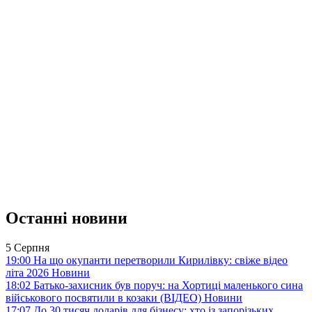
Останні новини
5 Серпня
19:00
На що окупанти перетворили Кирилівку: свіже відео
літа 2026
Новини
18:02
Батько-захисник був поруч: на Хортиці маленького сина
військового посвятили в козаки (ВІДЕО)
Новини
17:07
До 30 тисяч доларів для бізнесу: хто із запорізьких