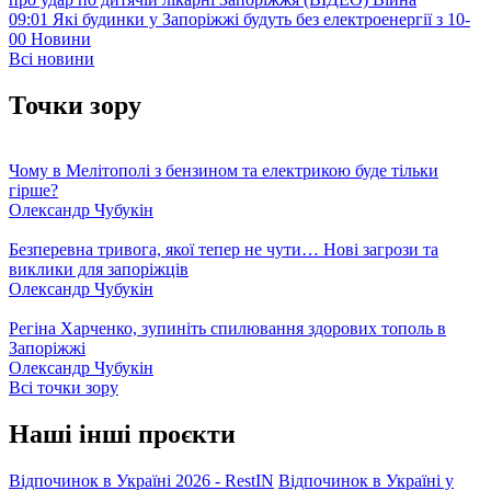
09:01
Які будинки у Запоріжжі будуть без електроенергії з 10-
00
Новини
Всі новини
Точки зору
Чому в Мелітополі з бензином та електрикою буде тільки
гірше?
Олександр Чубукін
Безперевна тривога, якої тепер не чути… Нові загрози та
виклики для запоріжців
Олександр Чубукін
Регіна Харченко, зупиніть спилювання здорових тополь в
Запоріжжі
Олександр Чубукін
Всі точки зору
Наші інші проєкти
Відпочинок в Україні 2026 - RestIN
Відпочинок в Україні у