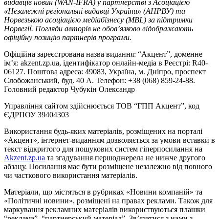
видавців новин (WAN-IFRA) у партнерстві з Асоціацією
«Незалежні регіональні видавці України» (АНРВУ) та
Норвезькою асоціацією медіабізнесу (MBL) за підтримки
Норвегії. Погляди авторів не обов’язково відображають
офіційну позицію партнерів програми.
Офіційна зареєстрована назва видання: “Акцент”, доменне
ім’я: akzent.zp.ua, ідентифікатор онлайн-медіа в Реєстрі: R40-
06127. Поштова адреса: 49083, Україна, м. Дніпро, проспект
Слобожанський, буд. 40 А. Телефон: +38 (068) 859-24-88.
Головний редактор Чубукін Олександр
Управління сайтом здійснюється ТОВ “ГПП Акцент”, код
ЄДРПОУ 39404303
Використання будь-яких матеріалів, розміщених на порталі
«Акцент», інтернет-виданням дозволяється за умови вставки в
текст відкритого для пошукових систем гіперпосилання на
Akzent.zp.ua
та згадування першоджерела не нижче другого
абзацу. Посилання має бути розміщене незалежно від повного
чи часткового використання матеріалів.
Матеріали, що містяться в рубриках «Новини компаній» та
«Політичні новини», розміщені на правах реклами. Також для
маркування рекламних матеріалів використвуються плашки
“реклама”, “партнерський матеріал”. Зв’язатися з нами з