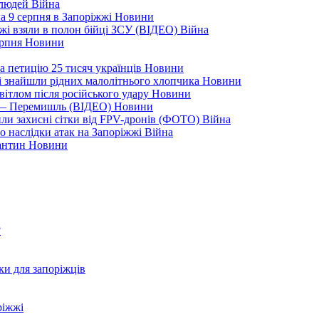
 людей
Війна
а 9 серпня в Запоріжжі
Новини
жжі взяли в полон бійці ЗСУ (ВІДЕО)
Війна
ерпня
Новини
а петицію 25 тисяч українців
Новини
кі знайшли рідних малолітнього хлопчика
Новини
вітлом після російського удару
Новини
я — Перемишль (ВІДЕО)
Новини
ли захисні сітки від FPV-дронів (ФОТО)
Війна
ро наслідки атак на Запоріжжі
Війна
рантин
Новини
?
ки для запоріжців
ріжжі