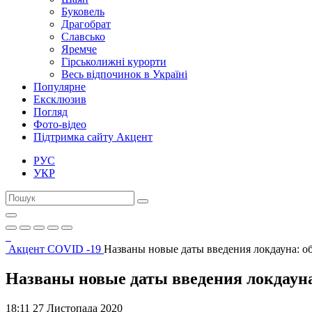
Буковель
Драгобрат
Славсько
Яремче
Гірськолижні курорти
Весь відпочинок в Україні
Популярне
Ексклюзив
Погляд
Фото-відео
Підтримка сайту Акцент
РУС
УКР
Акцент
COVID -19
Названы новые даты введения локдауна: о
Названы новые даты введения локдауна
18:11 27 Листопада 2020