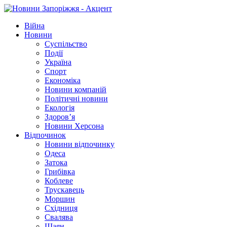
Війна
Новини
Суспільство
Події
Україна
Спорт
Економіка
Новини компаній
Політичні новини
Екологія
Здоров’я
Новини Херсона
Відпочинок
Новини відпочинку
Одеса
Затока
Грибівка
Коблеве
Трускавець
Моршин
Східниця
Свалява
Шаян