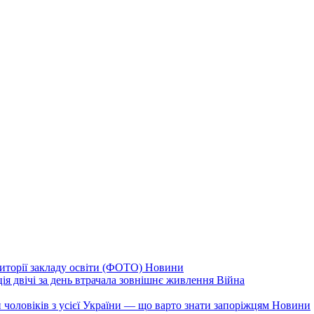
иторії закладу освіти (ФОТО)
Новини
ія двічі за день втрачала зовнішнє живлення
Війна
 чоловіків з усієї України — що варто знати запоріжцям
Новини