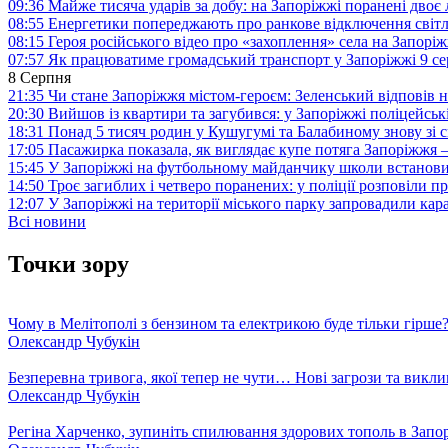
09:36
Майже тисяча ударів за добу: на Запоріжжі поранені двоє
08:55
Енергетики попереджають про ранкове відключення світл
08:15
Героя російського відео про «захоплення» села на Запорі
07:57
Як працюватиме громадський транспорт у Запоріжжі 9 с
8 Серпня
21:35
Чи стане Запоріжжя містом-героєм: Зеленський відповів н
20:30
Вийшов із квартири та загубився: у Запоріжжі поліцейсь
18:31
Понад 5 тисяч родин у Кушугумі та Балабиному знову зі с
17:05
Пасажирка показала, як виглядає купе потяга Запоріжж
15:45
У Запоріжжі на футбольному майданчику школи встанови
14:50
Троє загиблих і четверо поранених: у поліції розповіли п
12:07
У Запоріжжі на території міського парку запровадили ка
Всі новини
Точки зору
Чому в Мелітополі з бензином та електрикою буде тільки гірше
Олександр Чубукін
Безперевна тривога, якої тепер не чути… Нові загрози та викли
Олександр Чубукін
Регіна Харченко, зупиніть спилювання здорових тополь в Запо