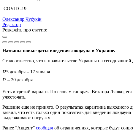
COVID -19
Олександр Чубукін
Редактор
Розкажіть про статтю:
Названы новые даты введения локдауна в Украине.
Стало известно, что в правительстве Украины на сегодняшний 
❗️25 декабря – 17 января
❗️7 – 20 декабря
Есть и третий вариант. По словам санврача Виктора Ляшко, ес
ужесточать.
Решение еще не принято. О результатах карантина выходного д
заявил, что есть только один показатель для введения локдаун
выдерживают нагрузку.
Ранее “Акцент”
сообщал
об ограничениях, которые будут сопро