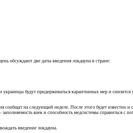
день обсуждают две даты введения локдауна в стране:
ли украинцы будут придерживаться карантинных мер и снизится 
ня сообщат на следующий неделе. После этого будет известно и
а – заполняемость коек и способность медсистемы справиться с п
вождать введение локдауна.