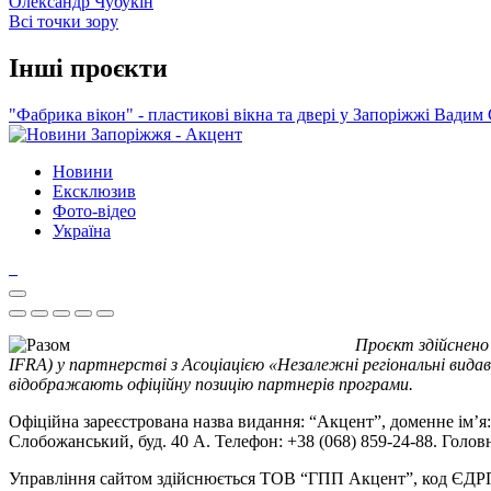
Олександр Чубукін
Всі точки зору
Інші проєкти
"Фабрика вікон" - пластикові вікна та двері у Запоріжжі
Вадим 
Новини
Ексклюзив
Фото-відео
Україна
Проєкт здійснено
IFRA) у партнерстві з Асоціацією «Незалежні регіональні видав
відображають офіційну позицію партнерів програми.
Офіційна зареєстрована назва видання: “Акцент”, доменне ім’я: 
Слобожанський, буд. 40 А. Телефон: +38 (068) 859-24-88. Голо
Управління сайтом здійснюється ТОВ “ГПП Акцент”, код ЄД