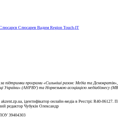
Слюсарєв
Слюсарев Вадим
Region
Touch-IT
 за підтримки програми «Сильніші разом: Медіа та Демократія»,
ці України» (АНРВУ) та Норвезькою асоціацією медіабізнесу (MBL
akzent.zp.ua, ідентифікатор онлайн-медіа в Реєстрі: R40-06127. П
вний редактор Чубукін Олександр
РПОУ 39404303