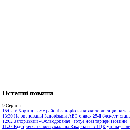
Останні новини
9 Серпня
15:02
У Хортицькому районі Запоріжжя виявили лисицю на тер
13:30
На окупованій Запорізькій АЕС стався 25-й блекаут: станц
12:02
Запорізький «Облводоканал» готує нові тарифи
Новини
11:27
Відстрочка не врятувала: на Закарпатті в ТЦК утримували