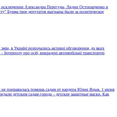
об исключении Александра Перегуды, Лидии Остопарченко и
нту” Бурма трое депутатов выгнаны были за политическое
змін, в Україні розпочались активні обговорення, до яких
 – Інтерполу про осіб, викрадені автомобільні транспортні
к не понравилась помощь садам от нардепа Юлии Яцык. 1 июня
редали детским садам города – детские защитные маски. Как