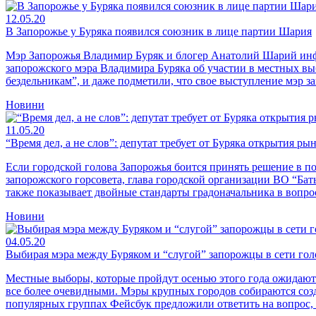
12.05.20
В Запорожье у Буряка появился союзник в лице партии Шария
Мэр Запорожья Владимир Буряк и блогер Анатолий Шарий инф
запорожского мэра Владимира Буряка об участии в местных вы
бездельникам”, и даже подметили, что свое выступление мэр з
Новини
11.05.20
“Время дел, а не слов”: депутат требует от Буряка открытия ры
Если городской голова Запорожья боится принять решение в по
запорожского горсовета, глава городской организации ВО “Ба
также показывает двойные стандарты градоначальника в вопро
Новини
04.05.20
Выбирая мэра между Буряком и “слугой” запорожцы в сети гол
Местные выборы, которые пройдут осенью этого года ожидают
все более очевидными. Мэры крупных городов собираются созда
популярных группах Фейсбук предложили ответить на вопрос,