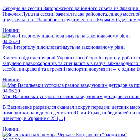
Сегодня на сессии Запорожского районного совета из фракци
Николая Луца на сессии зачитал глава райсовета, лидер местн
предательство. “За любое сотрудничество с Буряком будет нем
Новини
04.06.20
Роль Інтерполу підсилюватимуть на законодавчому рівні
З метою підсилення ролі Українського бюро Інтерполу, роботи 
залучено правоохоронців та спеціалістів в галузі міжнародного 
засоби, викрадені та втрачені паспортні документи – є одним і
Новини
04.06.20
Мэр Васильевки устроила разнос заведующим детсадов за при
В Васильевке разразился скандал вокруг передачи детских м
помощники народного депутата Юлии Яцык, победившей на выбо
известно, в Украине с 25 […]
Новини