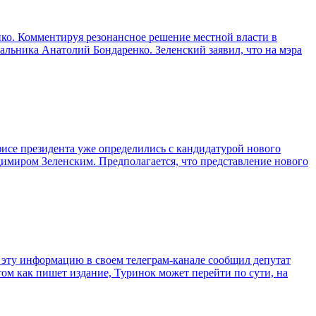
ко. Комментируя резонансное решение местной власти в
альника Анатолий Бондаренко. Зеленский заявил, что на мэра
се президента уже определились с кандидатурой нового
имиром Зеленским. Предполагается, что представление нового
эту информацию в своем телеграм-канале сообщил депутат
том как пишет издание, Туринок может перейти по сути, на