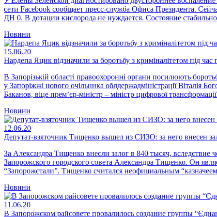
У Елены Зеленской диагностировано двустороннее воспаление 
сети Facebook сообщает пресс-служба Офиса Президента. Сейч
ДН 0. В дотации кислорода не нуждается. Состояние стабильно
Новини
15.06.20
Нардепа Яцик відзначили за боротьбу з криміналітетом під час
В Запорізькій області правоохоронні органи посилюють бороть
у Запоріжжі нового очільника облдержадміністрації Віталія Бо
Баканов, віце прем’єр-міністр – міністр цифрової трансформац
Новини
12.06.20
Депутат-взяточник Тищенко вышел из СИЗО: за него внесен за
За Александра Тищенко внесли залог в 840 тысяч, вследствие 
Запорожского городского совета Александра Тищенко. Он явля
“Запорожстали”. Тищенко считался неофициальным “казначеем
Новини
11.06.20
В Запорожском райсовете провалилось создание группы “Єдна