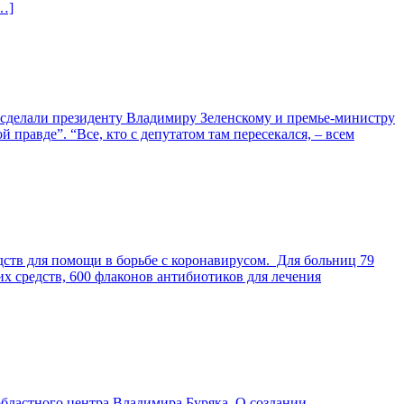
…]
 сделали президенту Владимиру Зеленскому и премье-министру
авде”. “Все, кто с депутатом там пересекался, – всем
дств для помощи в борьбе с коронавирусом. Для больниц 79
их средств, 600 флаконов антибиотиков для лечения
областного центра Владимира Буряка. О создании