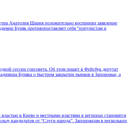
гера Анатолия Шария положительно воспринял заявление
адимир Буряк противопоставляет себя “популистам и
редной сессии горсовета. Об этом пишет в Фейсбук депутат
адимира Буряка о быстром закрытии рынков в Запорожье, а
властью в Киеве и местными властями в регионах становятся
ользу кандидатов от “Слуги народа”. Запорожцам в нескольких