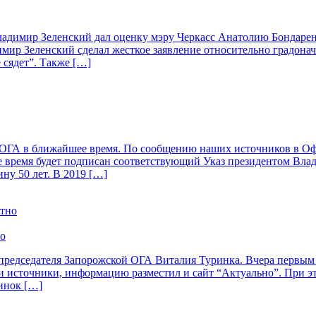
ладимир Зеленский дал оценку мэру Черкасс Анатолию Бондарен
мир Зеленский сделал жесткое заявление относительно градонач
е сядет”. Также […]
ОГА в ближайшее время. По сообщению наших источников в Офи
 время будет подписан соответствующий Указ президентом Влад
ну 50 лет. В 2019 […]
но
редседателя Запорожской ОГА Виталия Туринка. Вчера первым 
ои источники, информацию разместил и сайт “Актуально”. При э
инок […]