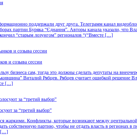
ормационно поддержали друг друга. Телеграмм канал видеобло
борах партии Буряка “Єднання”. Авторы канала указали, что Вл
акончил “старым лозунгом” регионалов “(“Вместе […]
нков и созыва сессии
льзу бизнеса сам, тогда это должны сделать депутаты на внеоче
тькивщина” Виталий Рябцев. Рябцев считает ошибкой решение Вл
се […]
осуют за “третий выбор”
ся жаркими. Конфликты, которые возникают между центральной 
ть собственную партию, чтобы не отдать власть в регионах в п
 […]