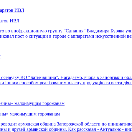
ратов ИВЛ
его во внефракционную группу “Єднання” Владимира Буряка ули
ковал пост о ситуации в городе с аппаратами искусственной вен
осередку ВО “Батьківщина”. Нагадаємо, вчора в Запорізькій облас
 чи іншим способом реалізованим власну продукцію та вести діяль
зины» малоимущим горожанам
проводит армянская община Запорожской области по инициативе
ы и друзей армянской общины. Как рассказал «Актуально» виц