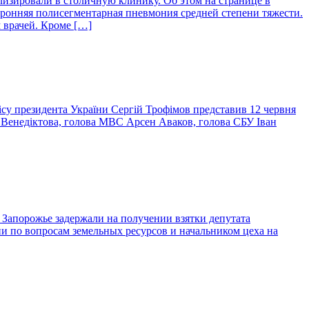
изировали в столичную клинику. Об этом на странице в
оронняя полисегментарная пневмония средней степени тяжести.
 врачей. Кроме […]
су президента України Сергій Трофімов представив 12 червня
на Венедіктова, голова МВС Арсен Аваков, голова СБУ Іван
в Запорожье задержали на получении взятки депутата
ии по вопросам земельных ресурсов и начальником цеха на