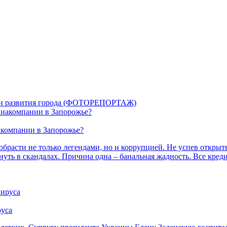
егии развития города (ФОТОРЕПОРТАЖ)
акомпании в Запорожье?
брасти не только легендами, но и коррупцией. Не успев открыть
уть в скандалах. Причина одна – банальная жадность. Все кред
руса