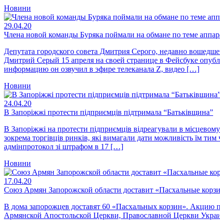
Новини
29.04.20
Члена новой команды Буряка поймали на обмане по теме аппа
Депутата городского совета Дмитрия Серого, недавно вошедш
Дмитрий Серый 15 апреля на своей странице в Фейсбуке опубли
информацию он озвучил в эфире телеканала Z, видео […]
Новини
24.04.20
В Запоріжжі протести підприємців підтримала “Батьківщина”
В Запоріжжі на протести підприємців відреагували в місцевому 
зокрема торгівців ринків, які вимагали дати можливість їм тим
адмінпротокол зі штрафом в 17 […]
Новини
17.04.20
Союз Армян Запорожской области доставит «Пасхальные кор
В дома запорожцев доставят 60 «Пасхальных корзин». Акцию 
Армянской Апостольской Церкви, Православной Церкви Украин