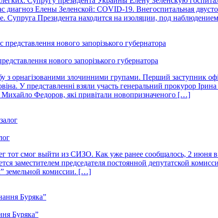
легких. Супругу президента Украины Елену Зеленскую госпитал
ас диагноз Елены Зеленской: COVID-19. Внегоспитальная двуст
е. Супруга Президента находится на изоляции, под наблюдением
 представлення нового запорізького губернатора
бу з орнагізованими злочинними групами. Перший заступник офі
говіна. У представленні взяли участь генеральний прокурор Іри
ії Михайло Федоров, які привітали новопризначеного […]
лог
чег тот смог выйти из СИЗО. Как уже ранее сообщалось, 2 июня 
ется заместителем председателя постоянной депутатской комисс
” земельной комиссии. […]
ння Буряка”