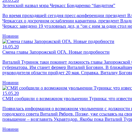
20.05.20
Зеленский назвал мэра Черкасс Бондаренко “бандитом”
Во время проходящей сегодня пресс-конференции президент В
Черкассах о досрочном ослаблении карантина, президент Влади
Черкасс заведено 19 уголовных дел, и “он с ним за один стол н
Новини
16.05.20
Смена главы Запорожской ОГА. Новые подробности
Виталий Туринок таки покинет должность главы Запорожской 
губернатора. Им станет фермер Виталий Боговин. В ближайшее
руководителя области пройдет 20 мая. Справка. Виталиу Богови
Новини
15.05.20
СМИ сообщили о возможном увольнении Туринка: что извест
Появилась информация о возможном увольнении с должности п
городского совета Виталий Рябцев. Позже, уже ссылаясь на св
повышение – возглавить Укравтодор. Якобы пока Виталий Тур
Новини