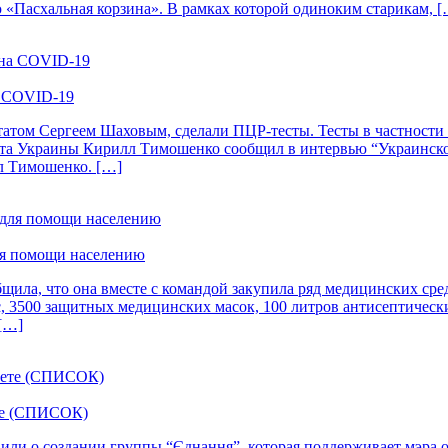
 «Пасхальная корзина». В рамках которой одиноким старикам, [
а COVID-19
татом Сергеем Шаховым, сделали ПЦР-тесты. Тесты в частности
 Украины Кирилл Тимошенко сообщил в интервью “Украинской пр
ал Тимошенко. […]
ля помощи населению
ила, что она вместе с командой закупила ряд медицинских сре
с, 3500 защитных медицинских масок, 100 литров антисептическ
 […]
ете (СПИСОК)
вили о создании группы “Єднання”, которая поддерживает мэра 