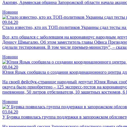
Акопян, Армянская община Запорожской области начала акцию
Новини
09.04.20
Стало известно, кто их ТОП-политиков Украины сдал тесты н
Все, кто общался с заболевшим на коронавирус народным депу
Денису Шмыгалю. Об этом заместитель главы Офиса Президента
сделали тестирования. В том числе премьер-министру”, – сказ
Новини
08.04.20
Юлия Яцык сообщила о создании координационного центра д
На своей фейсбук-странице народный депутат Юлия Яцык сообщ
округа было приобретено – 125 экспресс-тестов на коронавиру
пневмонии, 50 литров отбеливателя, 10 защитных костюмов, 6
Новини
03.04.20
У Буряка появилась группа поддержки в запорожском облсов
На внеочередной сессии Запорожского областного совета объя