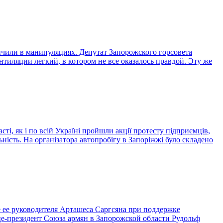
чили в манипуляциях. Депутат Запорожского горсовета
тиляции легкий, в котором не все оказалось правдой. Эту же
ті, як і по всій Україні пройшли акції протесту підприємців,
ність. На організатора автопробігу в Запоріжжі було складено
 ее руководителя Арташеса Саргсяна при поддержке
е-президент Союза армян в Запорожской области Рудольф