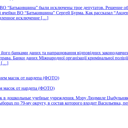
и ВО “Батькивщина” были исключены трое депутатов. Решение 
ой ячейки ВО “Батькивщина” Сергей Бурма. Как рассказал “Акце
едленное исключение […]
з його банками даних та напрацювання відповідних законодавчих 
права. Банки даних Міжнародної організації кримінальної поліції
з […]
ем масок от нардепа (ФОТО)
асок в дошкольные учебные учреждения. Мэру Людмиле Цыбульня
рах по 79-му округу, в состав которого входит Васильевка, пе