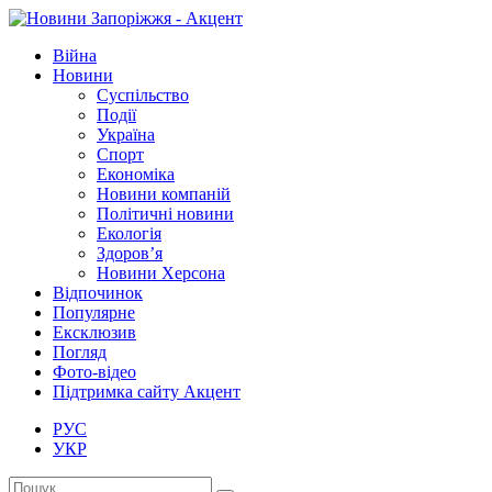
Війна
Новини
Суспільство
Події
Україна
Спорт
Економіка
Новини компаній
Політичні новини
Екологія
Здоров’я
Новини Херсона
Відпочинок
Популярне
Ексклюзив
Погляд
Фото-відео
Підтримка сайту Акцент
РУС
УКР