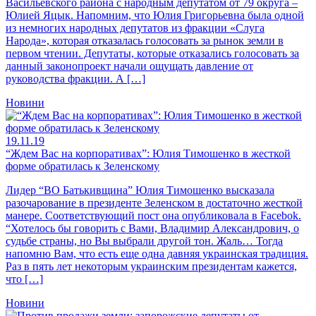
Васильевского района с народным депутатом от 79 округа –
Юлией Яцык. Напомним, что Юлия Григорьевна была одной
из немногих народных депутатов из фракции «Слуга
Народа», которая отказалась голосовать за рынок земли в
первом чтении. Депутаты, которые отказались голосовать за
данный законопроект начали ощущать давление от
руководства фракции. А […]
Новини
19.11.19
“Ждем Вас на корпоративах”: Юлия Тимошенко в жесткой
форме обратилась к Зеленскому
Лидер “ВО Батькивщина” Юлия Тимошенко высказала
разочарование в президенте Зеленском в достаточно жесткой
манере. Соответствующий пост она опубликовала в Facebok.
“Хотелось бы говорить с Вами, Владимир Александрович, о
судьбе страны, но Вы выбрали другой тон. Жаль… Тогда
напомню Вам, что есть еще одна давняя украинская традиция.
Раз в пять лет некоторым украинским президентам кажется,
что […]
Новини