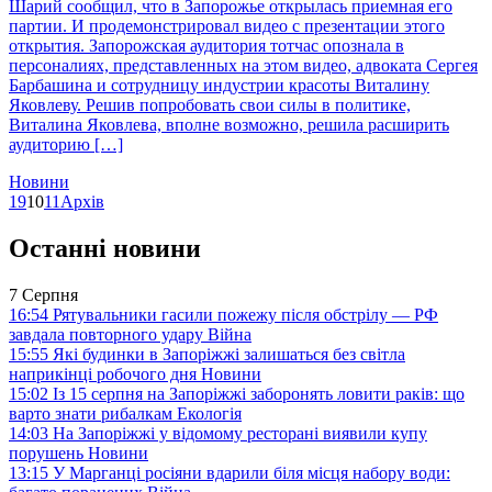
Шарий сообщил, что в Запорожье открылась приемная его
партии. И продемонстрировал видео с презентации этого
открытия. Запорожская аудитория тотчас опознала в
персоналиях, представленных на этом видео, адвоката Сергея
Барбашина и сотрудницу индустрии красоты Виталину
Яковлеву. Решив попробовать свои силы в политике,
Виталина Яковлева, вполне возможно, решила расширить
аудиторию […]
Новини
1
9
10
11
Архів
Останні новини
7 Серпня
16:54
Рятувальники гасили пожежу після обстрілу — РФ
завдала повторного удару
Війна
15:55
Які будинки в Запоріжжі залишаться без світла
наприкінці робочого дня
Новини
15:02
Із 15 серпня на Запоріжжі заборонять ловити раків: що
варто знати рибалкам
Екологія
14:03
На Запоріжжі у відомому ресторані виявили купу
порушень
Новини
13:15
У Марганці росіяни вдарили біля місця набору води: