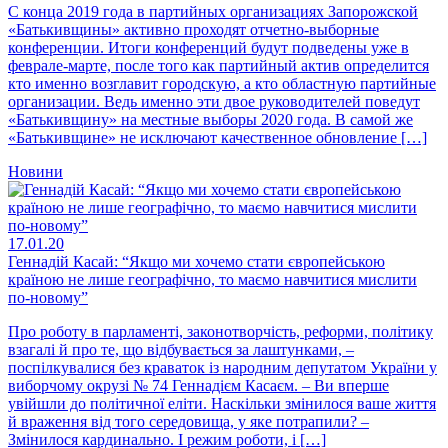
С конца 2019 года в партийных организациях Запорожской
«Батькивщины» активно проходят отчетно-выборные
конференции. Итоги конференций будут подведены уже в
феврале-марте, после того как партийный актив определится
кто именно возглавит городскую, а кто областную партийные
организации. Ведь именно эти двое руководителей поведут
«Батькивщину» на местные выборы 2020 года. В самой же
«Батькивщине» не исключают качественное обновление […]
Новини
17.01.20
Геннадій Касай: “Якщо ми хочемо стати європейською
країною не лише географічно, то маємо навчитися мислити
по-новому”
Про роботу в парламенті, законотворчість, реформи, політику
взагалі й про те, що відбувається за лаштунками, –
поспілкувалися без краваток із народним депутатом України у
виборчому окрузі № 74 Геннадієм Касаєм. – Ви вперше
увійшли до політичної еліти. Наскільки змінилося ваше життя
й враження від того середовища, у яке потрапили? –
Змінилося кардинально. І режим роботи, і […]