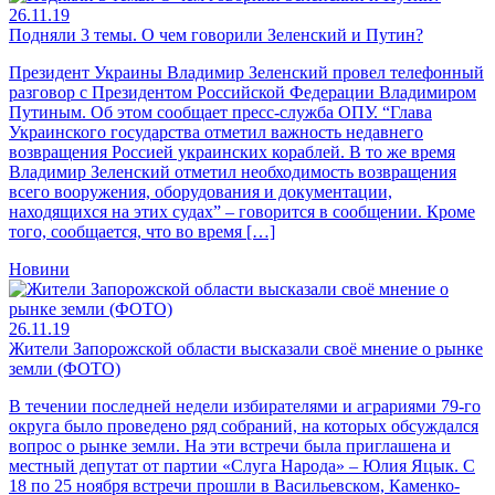
26.11.19
Подняли 3 темы. О чем говорили Зеленский и Путин?
Президент Украины Владимир Зеленский провел телефонный
разговор с Президентом Российской Федерации Владимиром
Путиным. Об этом сообщает пресс-служба ОПУ. “Глава
Украинского государства отметил важность недавнего
возвращения Россией украинских кораблей. В то же время
Владимир Зеленский отметил необходимость возвращения
всего вооружения, оборудования и документации,
находящихся на этих судах” – говорится в сообщении. Кроме
того, сообщается, что во время […]
Новини
26.11.19
Жители Запорожской области высказали своё мнение о рынке
земли (ФОТО)
В течении последней недели избирателями и аграриями 79-го
округа было проведено ряд собраний, на которых обсуждался
вопрос о рынке земли. На эти встречи была приглашена и
местный депутат от партии «Слуга Народа» – Юлия Яцык. С
18 по 25 ноября встречи прошли в Васильевском, Каменко-