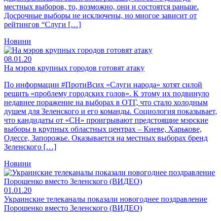
местных выборов, то, возможно, они и состоятся раньше.
Досрочные выборы не исключены, но многое зависит от
рейтингов “Слуги […]
Новини
08.01.20
На мэров крупных городов готовят атаку
По информации #ПротиВсих «Слуги народа» хотят силой
решить «проблему городских голов». К этому их подвинуло
недавнее поражение на выборах в ОТГ, что стало холодным
душем для Зеленского и его команды. Социология показывает,
что кандидаты от «СН» проигрывают предстоящие мэрские
выборы в крупных областных центрах – Киеве, Харькове,
Одессе, Запорожье. Оказывается на местных выборах бренд
Зеленского […]
Новини
01.01.20
Украинские телеканалы показали новогоднее поздравление
Порошенко вместо Зеленского (ВИДЕО)