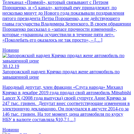
Телеканал «Прямой», который связывают с Петром
Порошенко, и «5 канал», который ему принадлежит, по
несколько минут до Нового года показывали поздравления
пятого президента Петра Порошенко, а не действующего
главы государства Владимира Зеленского. В своем обращении
Порошенко рассказал о «запасе прочности изменений»,
которые «украинцы осуществили в течение пяти лет».
«Поколебать его оказалось не так просто», – […]
Новини
30.12.19
Запорожский нардеп Крячко продал жене автомобиль по
завышенной цене
Народный депутат, член фракции «Слуга народа» Михаил
Крячко в декабре 2019 года продал свой автомобиль Mitsubishi
Lancer X (2008 года выпуска) своей супруге Анне Крячко за
247 тыс. гривен. Депутат внес соответствующие изменения в
электронную декларацию. Он покупался в августе 2014-го за
146 тыс. гривен. На тот момент, цена автомобиля по курсу
НБУ в валюте составляла $10,7 […]
Новини