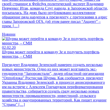
своей странице в Фейсбук политический эксперт Владимир
Певченко: Итак, команда Слуг народа, в Запорожской области,
посыпалась. На днях было опубликовано коллективное
обращение ряда нардепов к президенту, с претензиями в адрес
главы Запорожской ОГА. (об этом ранее писал “Акцент” –
прим. […]
Новини
02.02.20
Шурма может перейти в команду Зе и получить портфель
министра, – СМИ
Президент Владимир Зеленский намерен создать несколько
новых министерств. Одно из них может возглавить экс-
гендиректор “Запорожстали”, лидер областной организации
“Оппоблока” Ростислав Шурма. Как сообщается, президент
Украины Владимир Зеленский, в процессе анонсированного
им на встрече с Алексеем Гончаруком переформатирования
правительства, собирается создать сразу несколько новых
министерств: промышленности, инвестиций, сельского
хозяйства и оккупированных территорий. Как пишет издание
“Страна” […]