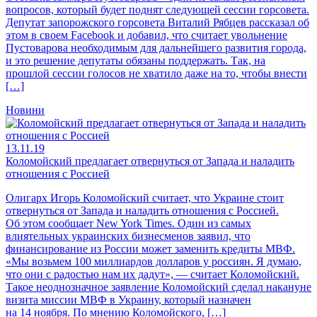
вопросов, который будет поднят следующей сессии горсовета.
Депутат запорожского горсовета Виталий Рябцев рассказал об
этом в своем Facebook и добавил, что считает увольнение
Пустоварова необходимым для дальнейшего развития города,
и это решение депутаты обязаны поддержать. Так, на
прошлой сессии голосов не хватило даже на то, чтобы внести
[…]
Новини
13.11.19
Коломойский предлагает отвернуться от Запада и наладить
отношения с Россией
Олигарх Игорь Коломойский считает, что Украине стоит
отвернуться от Запада и наладить отношения с Россией.
Об этом сообщает New York Times. Один из самых
влиятельных украинских бизнесменов заявил, что
финансирование из России может заменить кредиты МВФ.
«Мы возьмем 100 миллиардов долларов у россиян. Я думаю,
что они с радостью нам их дадут», — считает Коломойский.
Такое неоднозначное заявление Коломойский сделал накануне
визита миссии МВФ в Украину, который назначен
на 14 ноября. По мнению Коломойского, […]