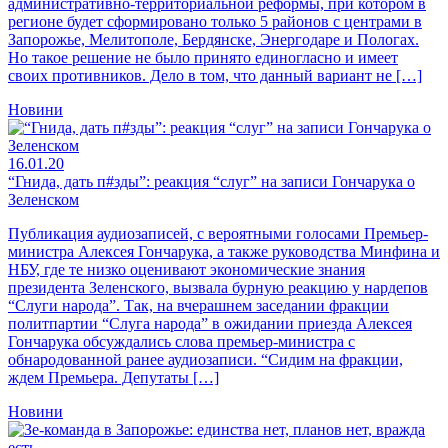
административно-территориальной реформы, при котором в
регионе будет сформировано только 5 районов с центрами в
Запорожье, Мелитополе, Бердянске, Энергодаре и Пологах.
Но такое решение не было принято единогласно и имеет
своих противников. Дело в том, что данный вариант не […]
Новини
16.01.20
“Гнида, дать п#зды”: реакция “слуг” на записи Гончарука о
Зеленском
Публикация аудиозаписей, с вероятными голосами Премьер-
министра Алексея Гончарука, а также руководства Минфина и
НБУ, где те низко оценивают экономические знания
президента Зеленского, вызвала бурную реакцию у нардепов
“Слуги народа”. Так, на вчерашнем заседании фракции
политпартии “Слуга народа” в ожидании приезда Алексея
Гончарука обсуждались слова премьер-министра с
обнародованной ранее аудиозаписи. “Сидим на фракции,
ждем Премьера. Депутаты […]
Новини