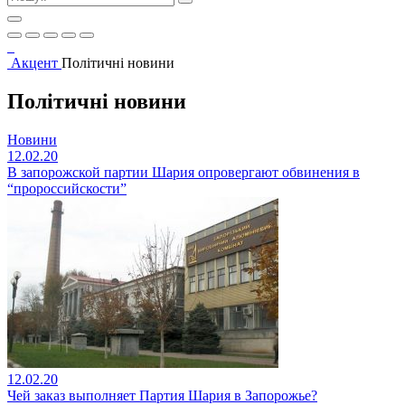
Акцент
Політичні новини
Політичні новини
Новини
12.02.20
В запорожской партии Шария опровергают обвинения в
“пророссийскости”
12.02.20
Чей заказ выполняет Партия Шария в Запорожье?