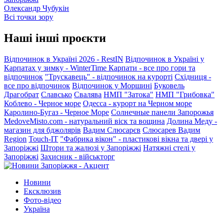
Олександр Чубукін
Всі точки зору
Наші інші проєкти
Відпочинок в Україні 2026 - RestIN
Відпочинок в Україні у
Карпатах у зимку - WinterTime
Карпати - все про гори та
відпочинок
"Трускавець" - відпочинок на курорті
Східниця -
все про відпочинок
Відпочинок у Моршині
Буковель
Драгобрат
Славсько
Свалява
НМП "Затока"
НМП "Грибовка"
Коблево - Черное море
Одесса - курорт на Черном море
Каролино-Бугаз - Черное Море
Солнечные панели Запорожья
MedoveMisto.com - натуральний віск та вощина
Долина Меду -
магазин для бджолярів
Вадим Слюсарєв
Слюсарев Вадим
Region
Touch-IT
"Фабрика вікон" - пластикові вікна та двері у
Запоріжжі
Штори та жалюзі у Запоріжжі
Натяжні стелі у
Запоріжжі
Захисник - військторг
Новини
Ексклюзив
Фото-відео
Україна