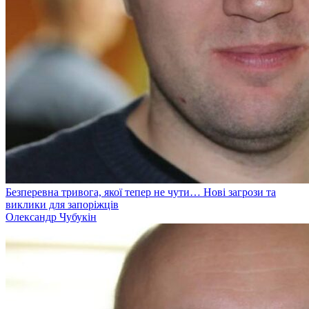
Безперевна тривога, якої тепер не чути… Нові загрози та
виклики для запоріжців
Олександр Чубукін