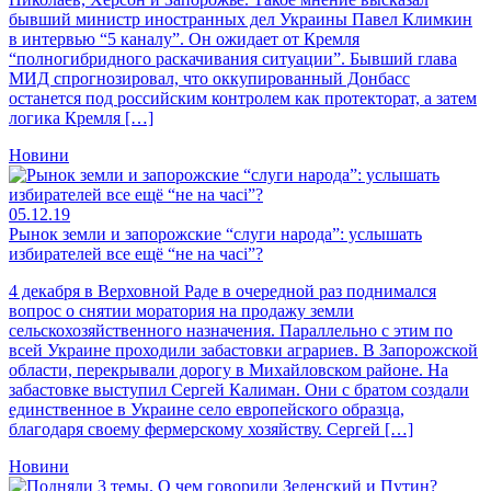
бывший министр иностранных дел Украины Павел Климкин
в интервью “5 каналу”. Он ожидает от Кремля
“полногибридного раскачивания ситуации”. Бывший глава
МИД спрогнозировал, что оккупированный Донбасс
останется под российским контролем как протекторат, а затем
логика Кремля […]
Новини
05.12.19
Рынок земли и запорожские “слуги народа”: услышать
избирателей все ещё “не на часі”?
4 декабря в Верховной Раде в очередной раз поднимался
вопрос о снятии моратория на продажу земли
сельскохозяйственного назначения. Параллельно с этим по
всей Украине проходили забастовки аграриев. В Запорожской
области, перекрывали дорогу в Михайловском районе. На
забастовке выступил Сергей Калиман. Они с братом создали
единственное в Украине село европейского образца,
благодаря своему фермерскому хозяйству. Сергей […]
Новини