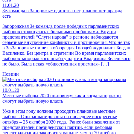
11.01.20
Зе-команда в Запорожье: единства нет, планов нет, вражда
есть
Запорожская Зе-команда после победных парламентских
выборов столкнулась с большими проблемами. Внутри
представителей “Слуги народа” в регионе наблюдаются
серьезные внутренние конфликты и противоречия. Что не так
в Зе-Запорожье пишет в обзоре для Гвоздей журналист Богдан
Василенко. Без центра и стратегии Во время парламентских
выборов запорожского штаба у партии Владимира Зеленского
не было. Была некая «общественная приемная» […]
Новини
10.01.20
Местные выборы 2020 по-новому: как и когда запорожцы
смогут выбрать новую власть
Уже в этом году должны проходить плановые местные
выборы. Они запланированы на последнее воскресенье
октября – 25 октября 2020 года. Ранее были заявления от
представителей президентской партии, если реформа
децентрализации закончится раньше, чем за 70 дней до