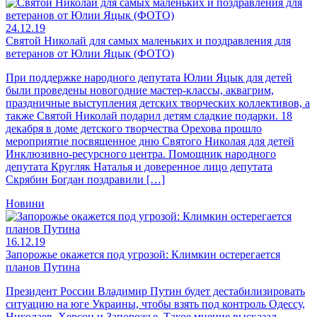
24.12.19
Святой Николай для самых маленьких и поздравления для
ветеранов от Юлии Яцык (ФОТО)
При поддержке народного депутата Юлии Яцык для детей
были проведены новогодние мастер-классы, аквагрим,
праздничные выступления детских творческих коллективов, а
также Святой Николай подарил детям сладкие подарки. 18
декабря в доме детского творчества Орехова прошло
мероприятие посвященное дню Святого Николая для детей
Инклюзивно-ресурсного центра. Помощник народного
депутата Кругляк Наталья и доверенное лицо депутата
Скрябин Богдан поздравили […]
Новини
16.12.19
Запорожье окажется под угрозой: Климкин остерегается
планов Путина
Президент России Владимир Путин будет дестабилизировать
ситуацию на юге Украины, чтобы взять под контроль Одессу,
Николаев, Херсон и Запорожье. Такое мнение высказал