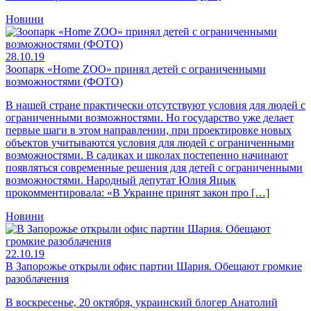
Новини
28.10.19
Зоопарк «Home ZOO» принял детей с ограниченными
возможностями (ФОТО)
В нашей стране практически отсутствуют условия для людей с
ограниченными возможностями. Но государство уже делает
первые шаги в этом направлении, при проектировке новых
объектов учитываются условия для людей с ограниченными
возможностями. В садиках и школах постепенно начинают
появляться современные решения для детей с ограниченными
возможностями. Народный депутат Юлия Яцык
прокомментировала: «В Украине принят закон про […]
Новини
22.10.19
В Запорожье открыли офис партии Шария. Обещают громкие
разоблачения
В воскресенье, 20 октября, украинский блогер Анатолий