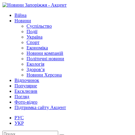
Війна
Новини
Суспільство
Події
Україна
Спорт
Економіка
Новини компаній
Політичні новини
Екологія
Здоров’я
Новини Херсона
Відпочинок
Популярне
Ексклюзив
Погляд
Фото-відео
Підтримка сайту Акцент
РУС
УКР