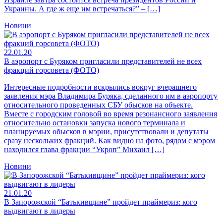
Украины. А где ж еще им встречаться?” – […]
Новини
22.01.20
В аэропорт с Буряком пригласили представителей не всех
фракций горсовета (ФОТО)
Интересные подробности вскрылись вокруг вчерашнего
заявления мэра Владимира Буряка, сделанного им в аэропорту
относительного проведенных СБУ обысков на объекте.
Вместе с городским головой во время резонансного заявления
относительно остановки запуска нового терминала и
планируемых обысков в мэрии, присутствовали и депутаты
сразу нескольких фракций. Как видно на фото, рядом с мэром
находился глава фракции “Укроп” Михаил […]
Новини
21.01.20
В Запорожской “Батькивщине” пройдет праймериз: кого
выдвигают в лидеры