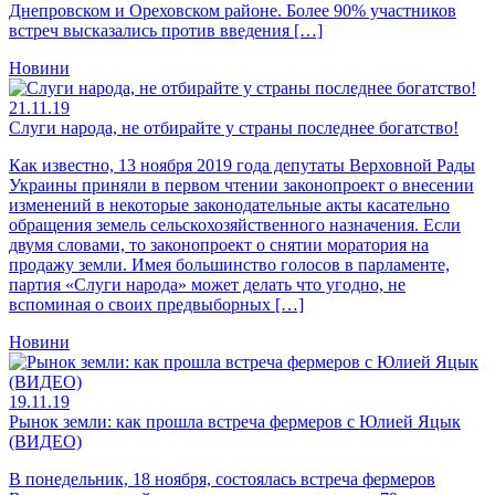
Днепровском и Ореховском районе. Более 90% участников
встреч высказались против введения […]
Новини
21.11.19
Слуги народа, не отбирайте у страны последнее богатство!
Как известно, 13 ноября 2019 года депутаты Верховной Рады
Украины приняли в первом чтении законопроект о внесении
изменений в некоторые законодательные акты касательно
обращения земель сельскохозяйственного назначения. Если
двумя словами, то законопроект о снятии моратория на
продажу земли. Имея большинство голосов в парламенте,
партия «Слуги народа» может делать что угодно, не
вспоминая о своих предвыборных […]
Новини
19.11.19
Рынок земли: как прошла встреча фермеров с Юлией Яцык
(ВИДЕО)
В понедельник, 18 ноября, состоялась встреча фермеров