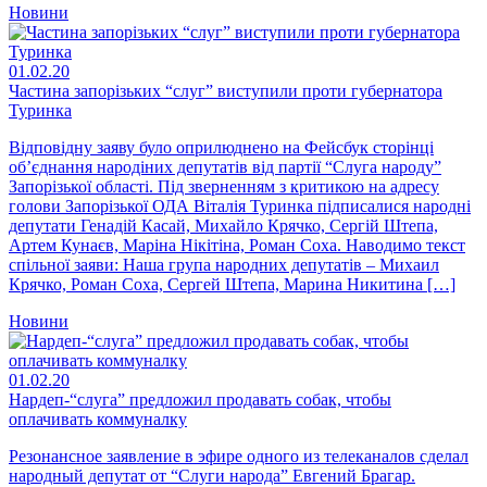
Новини
01.02.20
Частина запорізьких “слуг” виступили проти губернатора
Туринка
Відповідну заяву було оприлюднено на Фейсбук сторінці
об’єднання народіних депутатів від партії “Слуга народу”
Запорізької області. Під зверненням з критикою на адресу
голови Запорізької ОДА Віталія Туринка підписалися народні
депутати Генадій Касай, Михайло Крячко, Сергій Штепа,
Артем Кунаєв, Маріна Нікітіна, Роман Соха. Наводимо текст
спільної заяви: Наша група народних депутатів – Михаил
Крячко, Роман Соха, Сергей Штепа, Марина Никитина […]
Новини
01.02.20
Нардеп-“слуга” предложил продавать собак, чтобы
оплачивать коммуналку
Резонансное заявление в эфире одного из телеканалов сделал
народный депутат от “Слуги народа” Евгений Брагар.