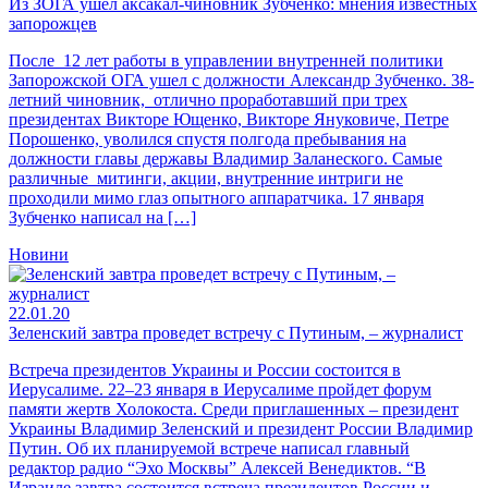
Из ЗОГА ушел аксакал-чиновник Зубченко: мнения известных
запорожцев
После 12 лет работы в управлении внутренней политики
Запорожской ОГА ушел с должности Александр Зубченко. 38-
летний чиновник, отлично проработавший при трех
президентах Викторе Ющенко, Викторе Януковиче, Петре
Порошенко, уволился спустя полгода пребывания на
должности главы державы Владимир Заланеского. Самые
различные митинги, акции, внутренние интриги не
проходили мимо глаз опытного аппаратчика. 17 января
Зубченко написал на […]
Новини
22.01.20
Зеленский завтра проведет встречу с Путиным, – журналист
Встреча президентов Украины и России состоится в
Иерусалиме. 22–23 января в Иерусалиме пройдет форум
памяти жертв Холокоста. Среди приглашенных – президент
Украины Владимир Зеленский и президент России Владимир
Путин. Об их планируемой встрече написал главный
редактор радио “Эхо Москвы” Алексей Венедиктов. “В
Израиле завтра состоится встреча президентов России и