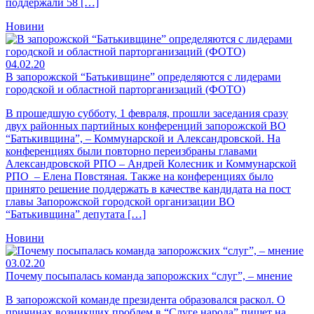
поддержали 58 […]
Новини
04.02.20
В запорожской “Батькивщине” определяются с лидерами
городской и областной парторганизаций (ФОТО)
В прошедшую субботу, 1 февраля, прошли заседания сразу
двух районных партийных конференций запорожской ВО
“Батькивщина”, – Коммунарской и Александровской. На
конференциях были повторно переизбраны главами
Александровской РПО – Андрей Колесник и Коммунарской
РПО – Елена Повстяная. Также на конференциях было
принято решение поддержать в качестве кандидата на пост
главы Запорожской городской организации ВО
“Батькивщина” депутата […]
Новини
03.02.20
Почему посыпалась команда запорожских “слуг”, – мнение
В запорожской команде президента образовался раскол. О
причинах возникших проблем в “Слуге народа” пишет на