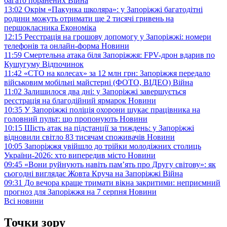
багато поранених
Війна
13:02
Окрім «Пакунка школяра»: у Запоріжжі багатодітні
родини можуть отримати ще 2 тисячі гривень на
першокласника
Економіка
12:15
Реєстрація на грошову допомогу у Запоріжжі: номери
телефонів та онлайн-форма
Новини
11:59
Смертельна атака біля Запоріжжя: FPV-дрон вдарив по
Кушугуму
Відпочинок
11:42
«СТО на колесах» за 12 млн грн: Запоріжжя передало
військовим мобільні майстерні (ФОТО, ВІДЕО)
Війна
11:02
Залишилося два дні: у Запоріжжі завершується
реєстрація на благодійний ярмарок
Новини
10:35
У Запоріжжі поліція охорони шукає працівника на
головний пульт: що пропонують
Новини
10:15
Шість атак на підстанції за тиждень: у Запоріжжі
відновили світло 83 тисячам споживачів
Новини
10:05
Запоріжжя увійшло до трійки молодіжних столиць
України-2026: хто випередив місто
Новини
09:45
«Вони руйнують навіть пам’ять про Другу світову»: як
сьогодні виглядає Жовта Круча на Запоріжжі
Війна
09:31
До вечора краще тримати вікна закритими: неприємний
прогноз для Запоріжжя на 7 серпня
Новини
Всі новини
Точки зору