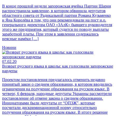
В конце прошлой недели запорожская ячейка Партии Шария
распространила заявление, в котором обвинила депутатов
областного совета от Радикальной партии Романа Кузьменко
и Яна Королёва в том, что они рекомендовали на пост и.о.
генерального директора ОАО «ЗАлК» бывшего руководителя
этого же предприятия, который судится по поводу выплаты
заработной платы. При этом в заявлении содержались
неясные намёки […]
Новини
07.02.20
Возврат русского языка в школы: как голосовали запорожские
нардепы
Проектом постановления предлагалось отменить недавно
принятый закон о среднем образовании, в котором вводились
ограничения на получение образования на русском языке. В
четверг, 6 февраля, народные депутаты Украины рассмотрели
постановление об отмене закона о среднем образовании.
Инициаторами были депутаты от “ОПЗЖ”, которые
посчитали дискриминационной норму относительно
получения образования на русском языке. В итоге решение