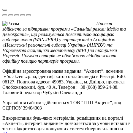
Проєкт
здійснено за підтримки програми «Сильніші разом: Медіа та
Демократія», що реалізується Всесвітньою асоціацією
видавців новин (WAN-IFRA) у партнерстві з Асоціацією
«Незалежні регіональні видавці України» (АНРВУ) та
Норвезькою асоціацією медіабізнесу (MBL) за підтримки
Норвегії. Погляди авторів не обов’язково відображають
офіційну позицію партнерів програми.
Офіційна зареєстрована назва видання: “Акцент”, доменне
ім’я: akzent.zp.ua, ідентифікатор онлайн-медіа в Реєстрі: R40-
06127. Поштова адреса: 49083, Україна, м. Дніпро, проспект
Слобожанський, буд. 40 А. Телефон: +38 (068) 859-24-88.
Головний редактор Чубукін Олександр
Управління сайтом здійснюється ТОВ “ГПП Акцент”, код
ЄДРПОУ 39404303
Використання будь-яких матеріалів, розміщених на порталі
«Акцент», інтернет-виданням дозволяється за умови вставки в
текст відкритого для пошукових систем гіперпосилання на