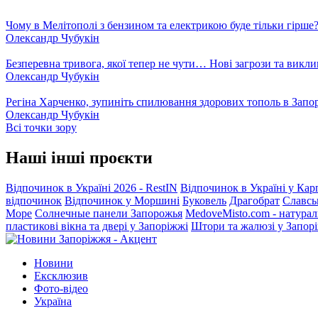
Чому в Мелітополі з бензином та електрикою буде тільки гірше
Олександр Чубукін
Безперевна тривога, якої тепер не чути… Нові загрози та викли
Олександр Чубукін
Регіна Харченко, зупиніть спилювання здорових тополь в Запо
Олександр Чубукін
Всі точки зору
Наші інші проєкти
Відпочинок в Україні 2026 - RestIN
Відпочинок в Україні у Кар
відпочинок
Відпочинок у Моршині
Буковель
Драгобрат
Славсь
Море
Солнечные панели Запорожья
MedoveMisto.com - натурал
пластикові вікна та двері у Запоріжжі
Штори та жалюзі у Запор
Новини
Ексклюзив
Фото-відео
Україна