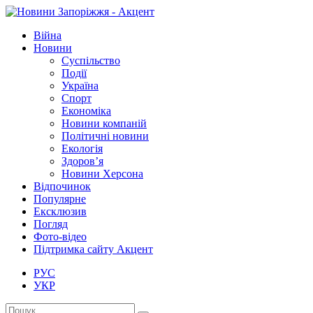
Війна
Новини
Суспільство
Події
Україна
Спорт
Економіка
Новини компаній
Політичні новини
Екологія
Здоров’я
Новини Херсона
Відпочинок
Популярне
Ексклюзив
Погляд
Фото-відео
Підтримка сайту Акцент
РУС
УКР