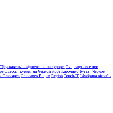
"Трускавець" - відпочинок на курорті
Східниця - все про
ре
Одесса - курорт на Черном море
Каролино-Бугаз - Черное
м Слюсарєв
Слюсарев Вадим
Region
Touch-IT
"Фабрика вікон" -