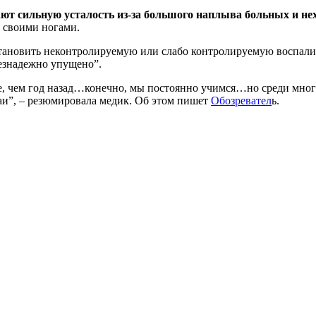
т сильную усталость из-за большого наплыва больных и не
у своими ногами.
ановить неконтролируемую или слабо контролируемую воспалите
безнадежно упущено”.
е, чем год назад…конечно, мы постоянно учимся…но среди мног
чаи”, – резюмировала медик. Об этом пишет
Обозревател
ь.