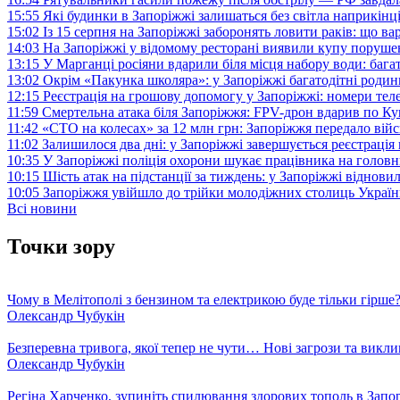
15:55
Які будинки в Запоріжжі залишаться без світла наприкінц
15:02
Із 15 серпня на Запоріжжі заборонять ловити раків: що в
14:03
На Запоріжжі у відомому ресторані виявили купу поруш
13:15
У Марганці росіяни вдарили біля місця набору води: баг
13:02
Окрім «Пакунка школяра»: у Запоріжжі багатодітні роди
12:15
Реєстрація на грошову допомогу у Запоріжжі: номери те
11:59
Смертельна атака біля Запоріжжя: FPV-дрон вдарив по 
11:42
«СТО на колесах» за 12 млн грн: Запоріжжя передало ві
11:02
Залишилося два дні: у Запоріжжі завершується реєстрація
10:35
У Запоріжжі поліція охорони шукає працівника на голов
10:15
Шість атак на підстанції за тиждень: у Запоріжжі віднови
10:05
Запоріжжя увійшло до трійки молодіжних столиць Україн
Всі новини
Точки зору
Чому в Мелітополі з бензином та електрикою буде тільки гірше
Олександр Чубукін
Безперевна тривога, якої тепер не чути… Нові загрози та викли
Олександр Чубукін
Регіна Харченко, зупиніть спилювання здорових тополь в Запо