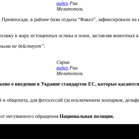
видео
Риа
Мелитополь
 Примпосаде, в районе базы отдыха “Факел”, зафиксировали на 
о пляжу в жару истощенных ослика и пони, заставляя животных 
ными не действует”.
Скрин
видео
Риа
Мелитополь
коно о введении в Украине стандартов ЕС, которые касаютс
й и общепита, для фотосессий (за исключением зоопарков, дель
х от негуманного обращения
Национальная полиция.