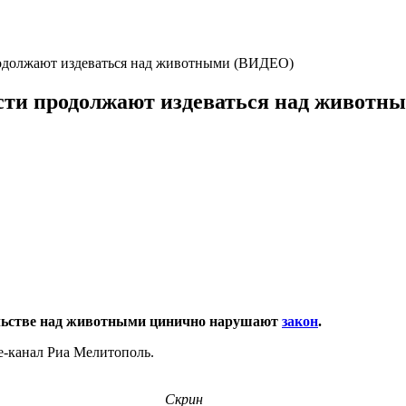
родолжают издеваться над животными (ВИДЕО)
асти продолжают издеваться над живот
ельстве над животными цинично нарушают
закон
.
e-канал Риа Мелитополь.
Скрин