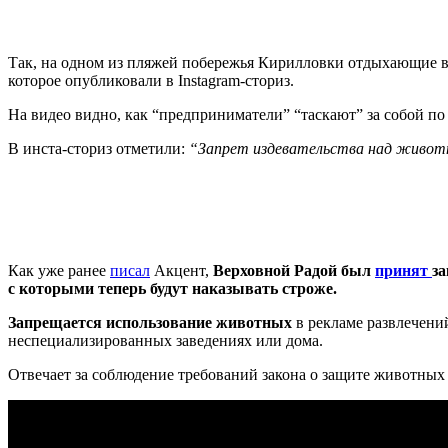
Так, на одном из пляжей побережья Кирилловки отдыхающие в
которое опубликовали в Instagram-сториз.
На видео видно, как “предприниматели” “таскают” за собой п
В инста-сториз отметили:
“Запрет издевательства над живот
Как уже ранее
писал
Акцент,
Верховной Радой был
принят
за
с которыми теперь будут наказывать строже.
Запрещается использование животных
в рекламе развлечени
неспециализированных заведениях или дома.
Отвечает за соблюдение требований закона о защите животны