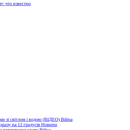
т: что известно
еми зі світлом і водою (ВІДЕО)
Війна
дразу на 12 градусів
Новини
а повторного удару
Війна