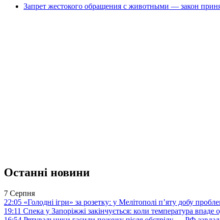
Запрет жестокого обращения с животными — закон приня
Останні новини
7 Серпня
22:05
«Голодні ігри» за розетку: у Мелітополі п’яту добу пробл
19:11
Спека у Запоріжжі закінчується: коли температура впаде о
16:54
Рятувальники гасили пожежу після обстрілу — РФ завдал