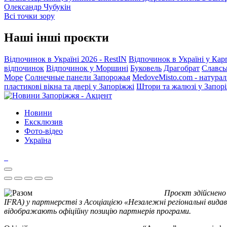
Олександр Чубукін
Всі точки зору
Наші інші проєкти
Відпочинок в Україні 2026 - RestIN
Відпочинок в Україні у Кар
відпочинок
Відпочинок у Моршині
Буковель
Драгобрат
Славсь
Море
Солнечные панели Запорожья
MedoveMisto.com - натурал
пластикові вікна та двері у Запоріжжі
Штори та жалюзі у Запор
Новини
Ексклюзив
Фото-відео
Україна
Проєкт здійснено
IFRA) у партнерстві з Асоціацією «Незалежні регіональні видав
відображають офіційну позицію партнерів програми.