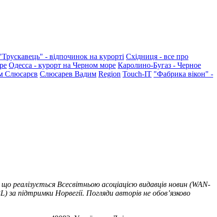
"Трускавець" - відпочинок на курорті
Східниця - все про
ре
Одесса - курорт на Черном море
Каролино-Бугаз - Черное
м Слюсарєв
Слюсарев Вадим
Region
Touch-IT
"Фабрика вікон" -
 що реалізується Всесвітньою асоціацією видавців новин (WAN-
) за підтримки Норвегії. Погляди авторів не обов’язково