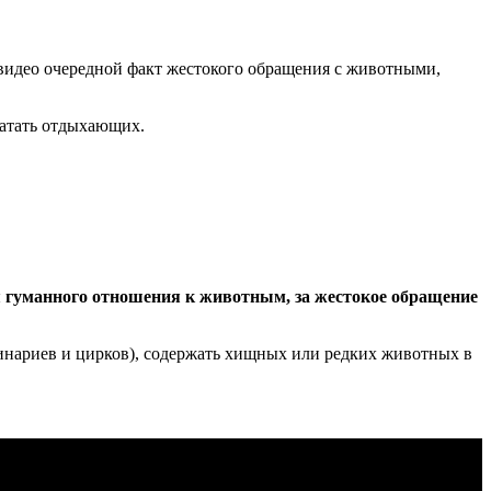
видео очередной факт жестокого обращения с животными,
катать отдыхающих.
я гуманного отношения к животным, за жестокое обращение
финариев и цирков), содержать хищных или редких животных в