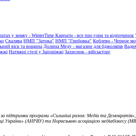
патах у зимку - WinterTime
Карпати - все про гори та відпочинок
ко
Свалява
НМП "Затока"
НМП "Грибовка"
Коблево - Черное мо
ьний віск та вощина
Долина Меду - магазин для бджолярів
Вади
іжжі
Натяжні стелі у Запоріжжі
Захисник - військторг
 за підтримки програми «Сильніші разом: Медіа та Демократія»,
ці України» (АНРВУ) та Норвезькою асоціацією медіабізнесу (MBL