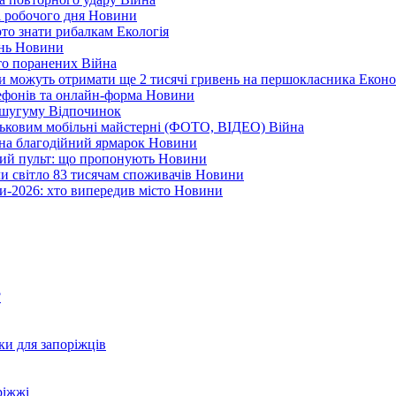
і робочого дня
Новини
арто знати рибалкам
Екологія
ень
Новини
ато поранених
Війна
ни можуть отримати ще 2 тисячі гривень на першокласника
Еконо
лефонів та онлайн-форма
Новини
Кушугуму
Відпочинок
йськовим мобільні майстерні (ФОТО, ВІДЕО)
Війна
 на благодійний ярмарок
Новини
ний пульт: що пропонують
Новини
ли світло 83 тисячам споживачів
Новини
и-2026: хто випередив місто
Новини
?
ки для запоріжців
ріжжі