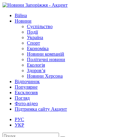
Війна
Новини
Суспільство
Події
Україна
Спорт
Економіка
Новини компаній
Політичні новини
Екологія
Здоров’я
Новини Херсона
Відпочинок
Популярне
Ексклюзив
Погляд
Фото-відео
Підтримка сайту Акцент
РУС
УКР