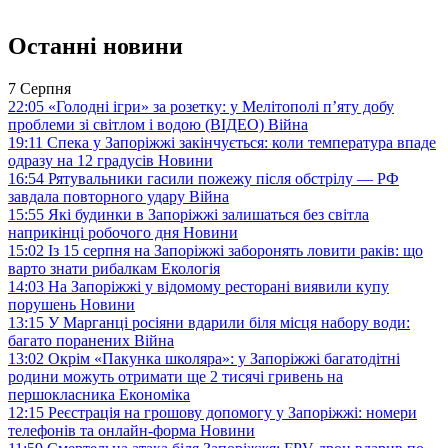
Останні новини
7 Серпня
22:05
«Голодні ігри» за розетку: у Мелітополі п’яту добу
проблеми зі світлом і водою (ВІДЕО)
Війна
19:11
Спека у Запоріжжі закінчується: коли температура впаде
одразу на 12 градусів
Новини
16:54
Рятувальники гасили пожежу після обстрілу — РФ
завдала повторного удару
Війна
15:55
Які будинки в Запоріжжі залишаться без світла
наприкінці робочого дня
Новини
15:02
Із 15 серпня на Запоріжжі заборонять ловити раків: що
варто знати рибалкам
Екологія
14:03
На Запоріжжі у відомому ресторані виявили купу
порушень
Новини
13:15
У Марганці росіяни вдарили біля місця набору води:
багато поранених
Війна
13:02
Окрім «Пакунка школяра»: у Запоріжжі багатодітні
родини можуть отримати ще 2 тисячі гривень на
першокласника
Економіка
12:15
Реєстрація на грошову допомогу у Запоріжжі: номери
телефонів та онлайн-форма
Новини