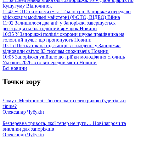
11:59
Смертельна атака біля Запоріжжя: FPV-дрон вдарив по
Кушугуму
Відпочинок
11:42
«СТО на колесах» за 12 млн грн: Запоріжжя передало
військовим мобільні майстерні (ФОТО, ВІДЕО)
Війна
11:02
Залишилося два дні: у Запоріжжі завершується
реєстрація на благодійний ярмарок
Новини
10:35
У Запоріжжі поліція охорони шукає працівника на
головний пульт: що пропонують
Новини
10:15
Шість атак на підстанції за тиждень: у Запоріжжі
відновили світло 83 тисячам споживачів
Новини
10:05
Запоріжжя увійшло до трійки молодіжних столиць
України-2026: хто випередив місто
Новини
Всі новини
Точки зору
Чому в Мелітополі з бензином та електрикою буде тільки
гірше?
Олександр Чубукін
Безперевна тривога, якої тепер не чути… Нові загрози та
виклики для запоріжців
Олександр Чубукін