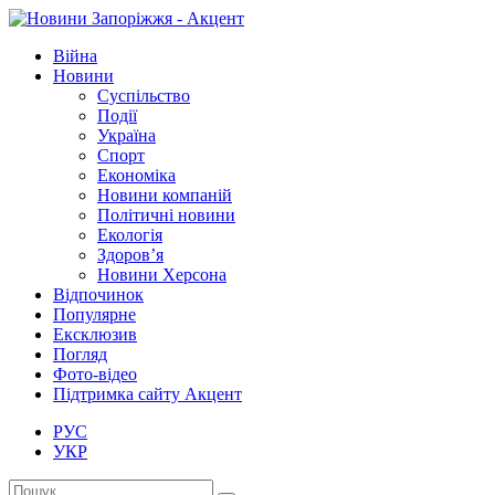
Війна
Новини
Суспільство
Події
Україна
Спорт
Економіка
Новини компаній
Політичні новини
Екологія
Здоров’я
Новини Херсона
Відпочинок
Популярне
Ексклюзив
Погляд
Фото-відео
Підтримка сайту Акцент
РУС
УКР