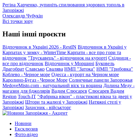
Регіна Харченко, зупиніть спилювання здорових тополь в
Запоріжжі
Олександр Чубукін
Всі точки зору
Наші інші проєкти
Відпочинок в Україні 2026 - RestIN
Відпочинок в Україні у
Карпатах у зимку - WinterTime
Карпати - все про гори та
відпочинок
"Трускавець" - відпочинок на курорті
Східниця -
все про відпочинок
Відпочинок у Моршині
Буковель
Драгобрат
Славсько
Свалява
НМП "Затока"
НМП "Грибовка"
Коблево - Черное море
Одесса - курорт на Черном море
Каролино-Бугаз - Черное Море
Солнечные панели Запорожья
MedoveMisto.com - натуральний віск та вощина
Долина Меду -
магазин для бджолярів
Вадим Слюсарєв
Слюсарев Вадим
Region
Touch-IT
"Фабрика вікон" - пластикові вікна та двері у
Запоріжжі
Штори та жалюзі у Запоріжжі
Натяжні стелі у
Запоріжжі
Захисник - військторг
Новини
Ексклюзив
Фото-відео