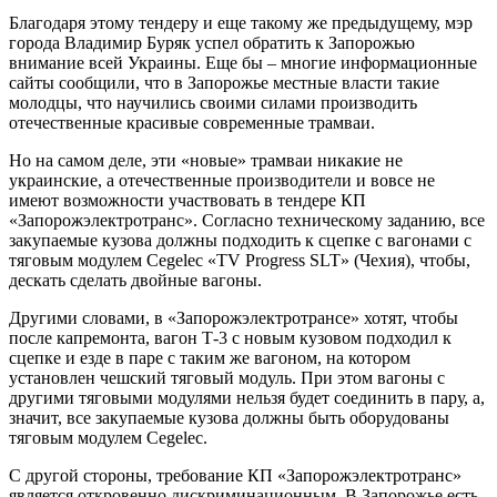
Благодаря этому тендеру и еще такому же предыдущему, мэр
города Владимир Буряк успел обратить к Запорожью
внимание всей Украины. Еще бы – многие информационные
сайты сообщили, что в Запорожье местные власти такие
молодцы, что научились своими силами производить
отечественные красивые современные трамваи.
Но на самом деле, эти «новые» трамваи никакие не
украинские, а отечественные производители и вовсе не
имеют возможности участвовать в тендере КП
«Запорожэлектротранс». Согласно техническому заданию, все
закупаемые кузова должны подходить к сцепке с вагонами с
тяговым модулем Cegelec «TV Progress SLT» (Чехия), чтобы,
дескать сделать двойные вагоны.
Другими словами, в «Запорожэлектротрансе» хотят, чтобы
после капремонта, вагон Т-3 с новым кузовом подходил к
сцепке и езде в паре с таким же вагоном, на котором
установлен чешский тяговый модуль. При этом вагоны с
другими тяговыми модулями нельзя будет соединить в пару, а,
значит, все закупаемые кузова должны быть оборудованы
тяговым модулем Cegelec.
С другой стороны, требование КП «Запорожэлектротранс»
является откровенно дискриминационным. В Запорожье есть