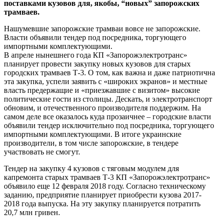
поставками кузовов для, якобы, “новых” запорожских
трамваев.
Нашумевшие запорожские трамваи вовсе не запорожские.
Власти объявили тендер под посредника, торгующего
импортными комплектующими.
В апреле нынешнего года КП «Запорожэлектротранс»
планирует провести закупку новых кузовов для старых
городских трамваев Т-3. О том, как важна и даже патриотична
эта закупка, успели заявить с «широких экранов» и местные
власть предержащие и «приезжавшие с визитом» высокие
политические гости из столицы. Дескать, и электротранспорт
обновим, и отечественного производителя поддержим. На
самом деле все оказалось куда прозаичнее – городские власти
объявили тендер исключительно под посредника, торгующего
импортными комплектующими. В итоге украинские
производители, в том числе запорожские, в тендере
участвовать не смогут.
Тендер на закупку 4 кузовов с тяговым модулем для
капремонта старых трамваев Т-3 КП «Запорожэлектротранс»
объявило еще 12 февраля 2018 году. Согласно техническому
заданию, предприятие планирует приобрести кузова 2017-
2018 года выпуска. На эту закупку планируется потратить
20,7 млн гривен.