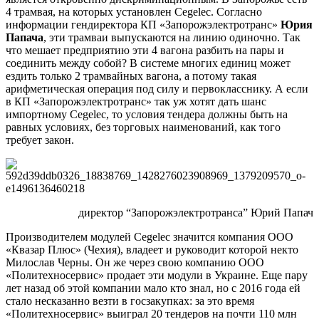
4 трамвая, на которых установлен Cegelec. Согласно
информации гендиректора КП «Запорожэлектротранс»
Юрия
Папача
, эти трамваи выпускаются на линию одиночно. Так
что мешает предприятию эти 4 вагона разбить на пары и
соединить между собой? В системе многих единиц может
ездить только 2 трамвайных вагона, а потому такая
арифметическая операция под силу и первокласснику. А если
в КП «Запорожэлектротранс» так уж хотят дать шанс
импортному Cegelec, то условия тендера должны быть на
равных условиях, без торговых наименований, как того
требует закон.
директор “Запорожэлектротранса” Юрий Папач
Производителем модулей Cegelec значится компания ООО
«Квазар Плюс» (Чехия), владеет и руководит которой некто
Милослав Черны. Он же через свою компанию ООО
«Политехносервис» продает эти модули в Украине. Еще пару
лет назад об этой компании мало кто знал, но с 2016 года ей
стало несказанно везти в госзакупках: за это время
«Политехносервис» выиграл 20 тендеров на почти 110 млн