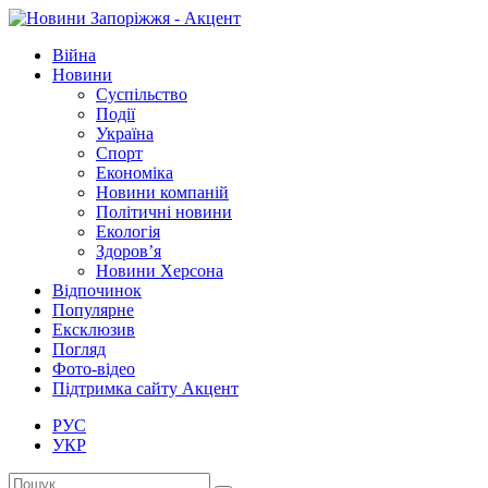
Війна
Новини
Суспільство
Події
Україна
Спорт
Економіка
Новини компаній
Політичні новини
Екологія
Здоров’я
Новини Херсона
Відпочинок
Популярне
Ексклюзив
Погляд
Фото-відео
Підтримка сайту Акцент
РУС
УКР