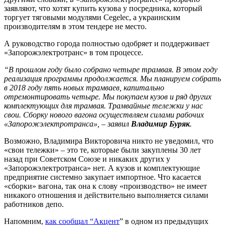
заявляют, что хотят купить кузова у посредника, который
торгует тяговыми модулями Cegelec, а украинским
производителям в этом тендере не место.
А руководство города полностью одобряет и поддерживает
«Запорожэлектротранс» в том процессе.
“В прошлом году было собрано четыре трамвая. В этом году
реализация программы продолжается. Мы планируем собрать
в 2018 году пять новых трамваев, капитально
отремонтировать четыре. Мы покупаем кузов и ряд других
комплектующих для трамвая. Трамвайные тележки у нас
свои. Сборку нового вагона осуществляем силами рабочих
«Запорожэлектротранса», – заявил
Владимир Буряк
.
Возможно, Владимира Викторовича никто не уведомил, что
«свои тележки» – это те, которые были закуплены 30 лет
назад при Советском Союзе и никаких других у
«Запорожэлектротранса» нет. А кузов и комплектующие
предприятие системно закупает импортное. Что касается
«сборки» вагона, так она к слову «производство» не имеет
никакого отношения и действительно выполняется силами
работников депо.
Напомним,
как сообщал “Акцент
” в одном из предыдущих