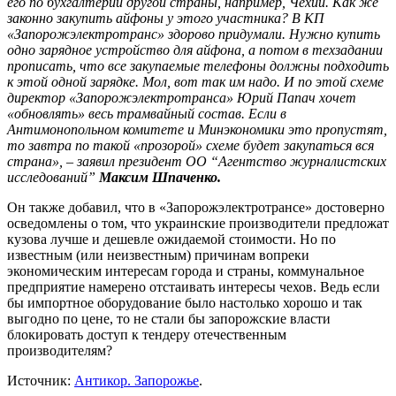
его по бухгалтерии другой страны, например, Чехии. Как же
законно закупить айфоны у этого участника? В КП
«Запорожэлектротранс» здорово придумали. Нужно купить
одно зарядное устройство для айфона, а потом в техзадании
прописать, что все закупаемые телефоны должны подходить
к этой одной зарядке. Мол, вот так им надо. И по этой схеме
директор «Запорожэлектротранса» Юрий Папач хочет
«обновлять» весь трамвайный состав. Если в
Антимонопольном комитете и Минэкономики это пропустят,
то завтра по такой «прозорой» схеме будет закупаться вся
страна», – заявил президент ОО “Агентство журналистских
исследований”
Максим Шпаченко.
Он также добавил, что в «Запорожэлектротрансе» достоверно
осведомлены о том, что украинские производители предложат
кузова лучше и дешевле ожидаемой стоимости. Но по
известным (или неизвестным) причинам вопреки
экономическим интересам города и страны, коммунальное
предприятие намерено отстаивать интересы чехов. Ведь если
бы импортное оборудование было настолько хорошо и так
выгодно по цене, то не стали бы запорожские власти
блокировать доступ к тендеру отечественным
производителям?
Источник:
Антикор. Запорожье
.