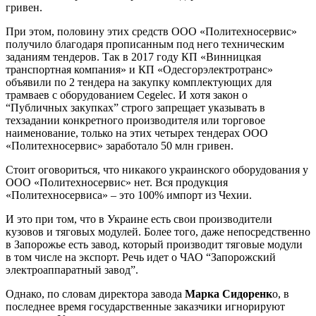
гривен.
При этом, половину этих средств ООО «Политехносервис»
получило благодаря прописанным под него техническим
заданиям тендеров. Так в 2017 году КП «Винницкая
транспортная компания» и КП «Одесгорэлектротранс»
объявили по 2 тендера на закупку комплектующих для
трамваев с оборудованием Cegelec. И хотя закон о
“Публичных закупках” строго запрещает указывать в
техзадании конкретного производителя или торговое
наименование, только на этих четырех тендерах ООО
«Политехносервис» заработало 50 млн гривен.
Стоит оговориться, что никакого украинского оборудования у
ООО «Политехносервис» нет. Вся продукция
«Политехносервиса» – это 100% импорт из Чехии.
И это при том, что в Украине есть свои производители
кузовов и тяговых модулей. Более того, даже непосредственно
в Запорожье есть завод, который производит тяговые модули
в том числе на экспорт. Речь идет о ЧАО “Запорожский
электроаппаратный завод”.
Однако, по словам директора завода
Марка Сидоренк
о, в
последнее время государственные заказчики игнорируют