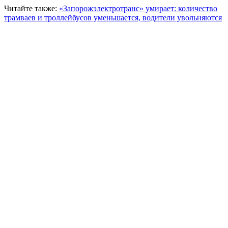
Читайте также:
«Запорожэлектротранс» умирает: количество
трамваев и троллейбусов уменьшается, водители увольняются