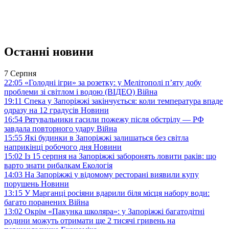
Останні новини
7 Серпня
22:05
«Голодні ігри» за розетку: у Мелітополі п’яту добу
проблеми зі світлом і водою (ВІДЕО)
Війна
19:11
Спека у Запоріжжі закінчується: коли температура впаде
одразу на 12 градусів
Новини
16:54
Рятувальники гасили пожежу після обстрілу — РФ
завдала повторного удару
Війна
15:55
Які будинки в Запоріжжі залишаться без світла
наприкінці робочого дня
Новини
15:02
Із 15 серпня на Запоріжжі заборонять ловити раків: що
варто знати рибалкам
Екологія
14:03
На Запоріжжі у відомому ресторані виявили купу
порушень
Новини
13:15
У Марганці росіяни вдарили біля місця набору води:
багато поранених
Війна
13:02
Окрім «Пакунка школяра»: у Запоріжжі багатодітні
родини можуть отримати ще 2 тисячі гривень на