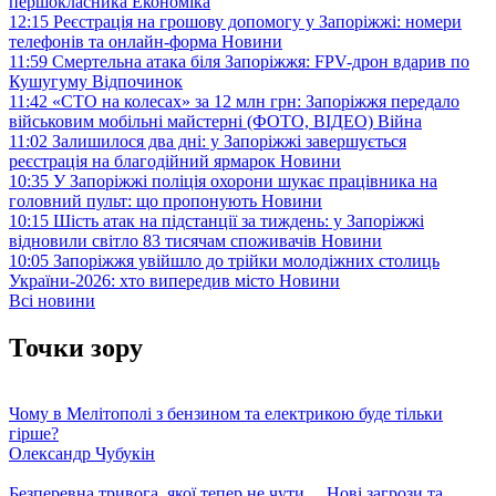
першокласника
Економіка
12:15
Реєстрація на грошову допомогу у Запоріжжі: номери
телефонів та онлайн-форма
Новини
11:59
Смертельна атака біля Запоріжжя: FPV-дрон вдарив по
Кушугуму
Відпочинок
11:42
«СТО на колесах» за 12 млн грн: Запоріжжя передало
військовим мобільні майстерні (ФОТО, ВІДЕО)
Війна
11:02
Залишилося два дні: у Запоріжжі завершується
реєстрація на благодійний ярмарок
Новини
10:35
У Запоріжжі поліція охорони шукає працівника на
головний пульт: що пропонують
Новини
10:15
Шість атак на підстанції за тиждень: у Запоріжжі
відновили світло 83 тисячам споживачів
Новини
10:05
Запоріжжя увійшло до трійки молодіжних столиць
України-2026: хто випередив місто
Новини
Всі новини
Точки зору
Чому в Мелітополі з бензином та електрикою буде тільки
гірше?
Олександр Чубукін
Безперевна тривога, якої тепер не чути… Нові загрози та