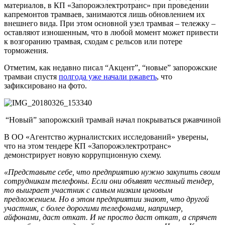
материалов, в КП «Запорожэлектротранс» при проведении
капремонтов трамваев, занимаются лишь обновлением их
внешнего вида. При этом основной узел трамвая – тележку –
оставляют изношенным, что в любой момент может привести
к возгоранию трамвая, сходам с рельсов или потере
торможения.
Отметим, как недавно писал “Акцент”, “новые” запорожские
трамваи спустя
полгода уже начали ржаветь
, что
зафиксировано на фото.
“Новый” запорожский трамвай начал покрываться ржавчиной
В ОО «Агентство журналистских исследований» уверены,
что на этом тендере КП «Запорожэлектротранс»
демонстрирует новую коррупционную схему.
«Представьте себе, что предприятию нужно закупить своим
сотрудникам телефоны. Если они объявят честный тендер,
то выиграет участник с самым низким ценовым
предложением. Но в этом предприятии знают, что другой
участник, с более дорогими телефонами, например,
айфонами, даст откат. И не просто даст откат, а спрячет