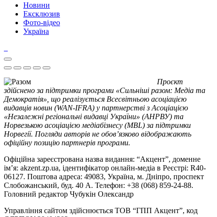
Новини
Ексклюзив
Фото-відео
Україна
Проєкт
здійснено за підтримки програми «Сильніші разом: Медіа та
Демократія», що реалізується Всесвітньою асоціацією
видавців новин (WAN-IFRA) у партнерстві з Асоціацією
«Незалежні регіональні видавці України» (АНРВУ) та
Норвезькою асоціацією медіабізнесу (MBL) за підтримки
Норвегії. Погляди авторів не обов’язково відображають
офіційну позицію партнерів програми.
Офіційна зареєстрована назва видання: “Акцент”, доменне
ім’я: akzent.zp.ua, ідентифікатор онлайн-медіа в Реєстрі: R40-
06127. Поштова адреса: 49083, Україна, м. Дніпро, проспект
Слобожанський, буд. 40 А. Телефон: +38 (068) 859-24-88.
Головний редактор Чубукін Олександр
Управління сайтом здійснюється ТОВ “ГПП Акцент”, код