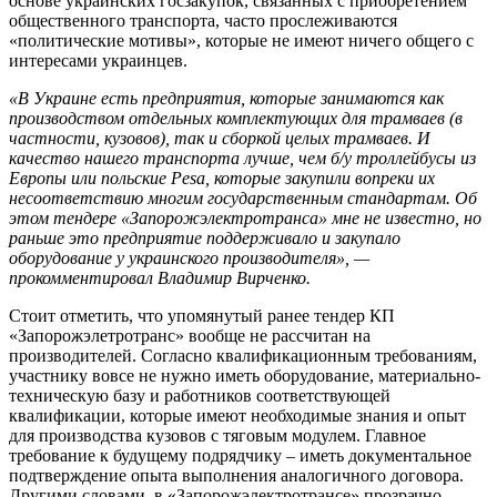
основе украинских госзакупок, связанных с приобретением
общественного транспорта, часто прослеживаются
«политические мотивы», которые не имеют ничего общего с
интересами украинцев.
«В Украине есть предприятия, которые занимаются как
производством отдельных комплектующих для трамваев (в
частности, кузовов), так и сборкой целых трамваев. И
качество нашего транспорта лучше, чем б/у троллейбусы из
Европы или польские Pesa, которые закупили вопреки их
несоответствию многим государственным стандартам. Об
этом тендере «Запорожэлектротранса» мне не известно, но
раньше это предприятие поддерживало и закупало
оборудование у украинского производителя», —
прокомментировал Владимир Вирченко.
Стоит отметить, что упомянутый ранее тендер КП
«Запорожэлетротранс» вообще не рассчитан на
производителей. Согласно квалификационным требованиям,
участнику вовсе не нужно иметь оборудование, материально-
техническую базу и работников соответствующей
квалификации, которые имеют необходимые знания и опыт
для производства кузовов с тяговым модулем. Главное
требование к будущему подрядчику – иметь документальное
подтверждение опыта выполнения аналогичного договора.
Другими словами, в «Запорожэлектротрансе» прозрачно