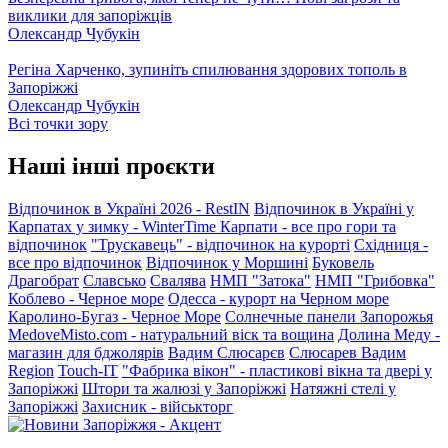
виклики для запоріжців
Олександр Чубукін
Регіна Харченко, зупиніть спилювання здорових тополь в
Запоріжжі
Олександр Чубукін
Всі точки зору
Наші інші проєкти
Відпочинок в Україні 2026 - RestIN
Відпочинок в Україні у
Карпатах у зимку - WinterTime
Карпати - все про гори та
відпочинок
"Трускавець" - відпочинок на курорті
Східниця -
все про відпочинок
Відпочинок у Моршині
Буковель
Драгобрат
Славсько
Свалява
НМП "Затока"
НМП "Грибовка"
Коблево - Черное море
Одесса - курорт на Черном море
Каролино-Бугаз - Черное Море
Солнечные панели Запорожья
MedoveMisto.com - натуральний віск та вощина
Долина Меду -
магазин для бджолярів
Вадим Слюсарєв
Слюсарев Вадим
Region
Touch-IT
"Фабрика вікон" - пластикові вікна та двері у
Запоріжжі
Штори та жалюзі у Запоріжжі
Натяжні стелі у
Запоріжжі
Захисник - військторг