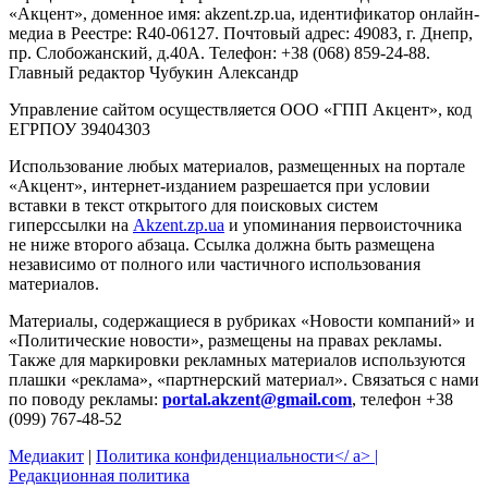
«Акцент», доменное имя: akzent.zp.ua, идентификатор онлайн-
медиа в Реестре: R40-06127. Почтовый адрес: 49083, г. Днепр,
пр. Слобожанский, д.40А. Телефон: +38 (068) 859-24-88.
Главный редактор Чубукин Александр
Управление сайтом осуществляется ООО «ГПП Акцент», код
ЕГРПОУ 39404303
Использование любых материалов, размещенных на портале
«Акцент», интернет-изданием разрешается при условии
вставки в текст открытого для поисковых систем
гиперссылки на
Akzent.zp.ua
и упоминания первоисточника
не ниже второго абзаца. Ссылка должна быть размещена
независимо от полного или частичного использования
материалов.
Материалы, содержащиеся в рубриках «Новости компаний» и
«Политические новости», размещены на правах рекламы.
Также для маркировки рекламных материалов используются
плашки «реклама», «партнерский материал». Связаться с нами
по поводу рекламы:
portal.akzent@gmail.com
, телефон +38
(099) 767-48-52
Медиакит
|
Политика конфиденциальности</ a> |
Редакционная политика