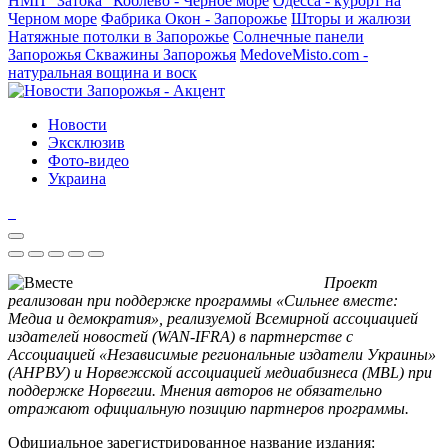
НМП "Затока"
Коблево - Черное море
Одесса - курорт на
Черном море
Фабрика Окон - Запорожье
Шторы и жалюзи
Натяжные потолки в Запорожье
Солнечные панели
Запорожья
Скважины Запорожья
MedoveMisto.com -
натуральная вощина и воск
Новости
Эксклюзив
Фото-видео
Украина
Проект
реализован при поддержке программы «Сильнее вместе:
Медиа и демократия», реализуемой Всемирной ассоциацией
издателей новостей (WAN-IFRA) в партнерстве с
Ассоциацией «Независимые региональные издатели Украины»
(АНРВУ) и Норвежской ассоциацией медиабизнеса (MBL) при
поддержке Норвегии. Мнения авторов не обязательно
отражают официальную позицию партнеров программы.
Официальное зарегистрированное название издания: