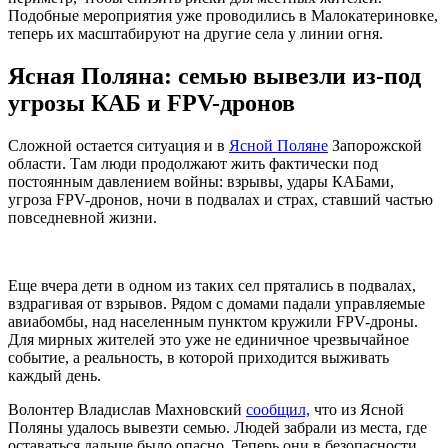
Подобные мероприятия уже проводились в Малокатериновке,
теперь их масштабируют на другие села у линии огня.
Ясная Поляна: семью вывезли из-под
угрозы КАБ и FPV-дронов
Сложной остается ситуация и в
Ясной Поляне
Запорожской
области. Там люди продолжают жить фактически под
постоянным давлением войны: взрывы, удары КАБами,
угроза FPV-дронов, ночи в подвалах и страх, ставший частью
повседневной жизни.
Еще вчера дети в одном из таких сел прятались в подвалах,
вздрагивая от взрывов. Рядом с домами падали управляемые
авиабомбы, над населенным пунктом кружили FPV-дроны.
Для мирных жителей это уже не единичное чрезвычайное
событие, а реальность, в которой приходится выживать
каждый день.
Волонтер Владислав Махновский
сообщил,
что из Ясной
Поляны удалось вывезти семью. Людей забрали из места, где
оставаться дальше было опасно. Теперь они в безопасности.