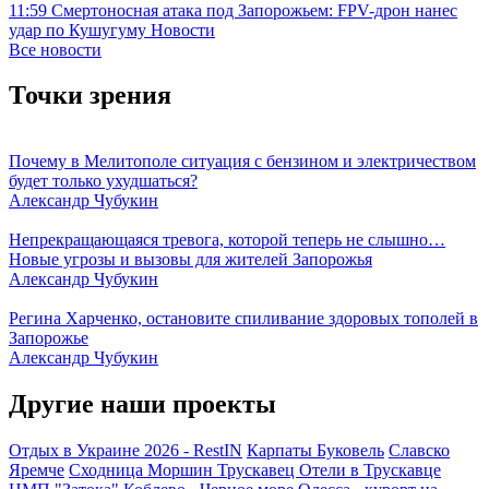
11:59
Смертоносная атака под Запорожьем: FPV-дрон нанес
удар по Кушугуму
Новости
Все новости
Точки зрения
Почему в Мелитополе ситуация с бензином и электричеством
будет только ухудшаться?
Александр Чубукин
Непрекращающаяся тревога, которой теперь не слышно…
Новые угрозы и вызовы для жителей Запорожья
Александр Чубукин
Регина Харченко, остановите спиливание здоровых тополей в
Запорожье
Александр Чубукин
Другие наши проекты
Отдых в Украине 2026 - RestIN
Карпаты
Буковель
Славско
Яремче
Сходница
Моршин
Трускавец
Отели в Трускавце