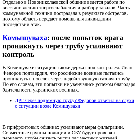
Отдельно в Новониколаевской общине ведется работа по
восстановлению энергоснабжения и разбору завалов. Часть
коммунальной техники пострадала в результате обстрелов,
поэтому область передает помощь для ликвидации
последствий атак.
Комышуваха
: после попыток врага
проникнуть через трубу усиливают
контроль
В Комишувахе ситуацию также держат под контролем. Иван
Федоров подтвердил, что российские военные пытались
проникнуть в поселок через недействующую газовую трубу.
По его словам, эти попытки не увенчались успехом благодаря
бдительности украинских военных.
ДРГ через подземную трубу? Федоров ответил на слухи
о ситуации возле Комишувахи
В прифронтовых общинах усиливают меры фильтрации.
Совместные группы полиции и СБУ будут проверять
периметр, чтобы снизить риски для местных жителей.