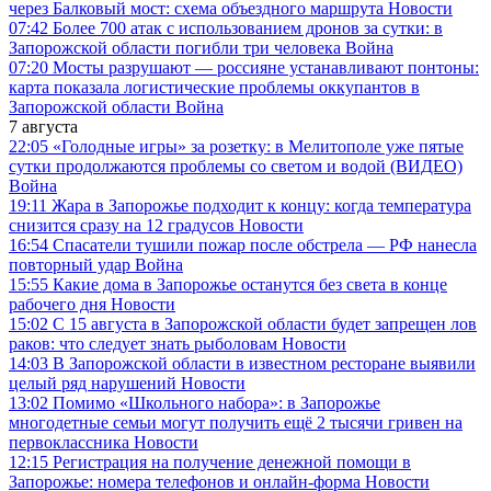
через Балковый мост: схема объездного маршрута
Новости
07:42
Более 700 атак с использованием дронов за сутки: в
Запорожской области погибли три человека
Война
07:20
Мосты разрушают — россияне устанавливают понтоны:
карта показала логистические проблемы оккупантов в
Запорожской области
Война
7 августа
22:05
«Голодные игры» за розетку: в Мелитополе уже пятые
сутки продолжаются проблемы со светом и водой (ВИДЕО)
Война
19:11
Жара в Запорожье подходит к концу: когда температура
снизится сразу на 12 градусов
Новости
16:54
Спасатели тушили пожар после обстрела — РФ нанесла
повторный удар
Война
15:55
Какие дома в Запорожье останутся без света в конце
рабочего дня
Новости
15:02
С 15 августа в Запорожской области будет запрещен лов
раков: что следует знать рыболовам
Новости
14:03
В Запорожской области в известном ресторане выявили
целый ряд нарушений
Новости
13:02
Помимо «Школьного набора»: в Запорожье
многодетные семьи могут получить ещё 2 тысячи гривен на
первоклассника
Новости
12:15
Регистрация на получение денежной помощи в
Запорожье: номера телефонов и онлайн-форма
Новости